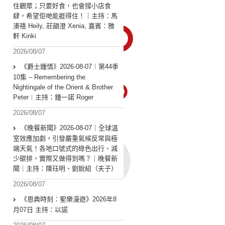
住觀眾；只要好食，也會撐小店食
肆，希望佢哋能捱得住！｜主持：馬
溱禧 Heily, 莊韻澄 Xenia, 嘉賓：雅
軒 Kinki
2026/08/07
《爵士鍾情》2026-08-07︱第44季
10集 – Remembering the
Nightingale of the Orient & Brother
Peter︱主持：鍾一諾 Roger
2026/08/07
《晚餐新聞》2026-08-07｜全球溫
室效應加劇，引發嚴重氣候反常與極
端天氣！各地口號式的綠色出行、減
少碳排，實際又做得到嗎？｜晚餐新
聞｜主持：陳珏明、劉銳紹（夫子）
2026/08/07
《恩典時刻：聖樂漫遊》2026年8
月07日 主持：以諾