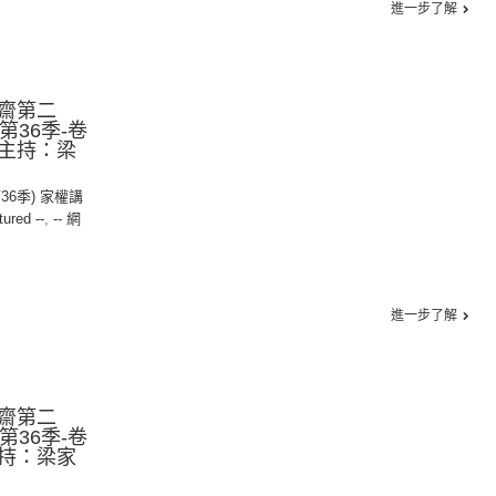
進一步了解
齋第二
︱第36季-卷
︱主持：梁
第36季) 家權講
tured --
,
-- 網
進一步了解
齋第二
︱第36季-卷
主持：梁家