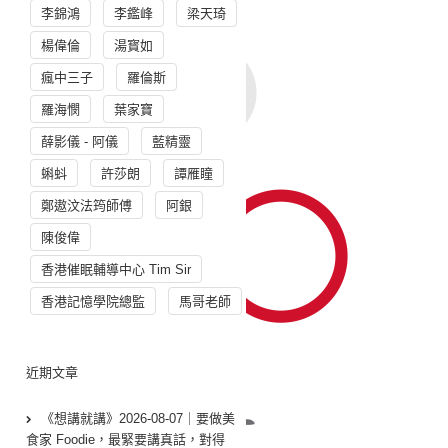
李錦鴻
李鑑峰
梁天琦
楊偉倫
湯寳如
瘋中三子
羅倫斯
羅海憫
葉家寶
薛影儀 - 阿儀
藍精靈
蝌蚪
許莎朗
譚雁瞳
鄭遨汶法筠師傅
阿銀
陳俊偉
香港催眠輔導中心 Tim Sir
香港記憶學院總監
馬哥老師
近期文章
《想講就講》2026-08-07｜要做美
食家 Foodie，最緊要講真話，對得