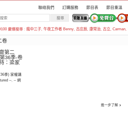
聯絡我們
訂購服務
節目表
節目重溫
D100 慶爆搜尋 :
瘋中三子
,
午夜工作者 Benny
,
古庄辰
,
康常治
,
古立
,
Carman
,
羅倫斯
二卷
齋第二
︱第36季-卷
主持：梁家
第36季) 家權講
tured --
,
-- 網
進一步了解