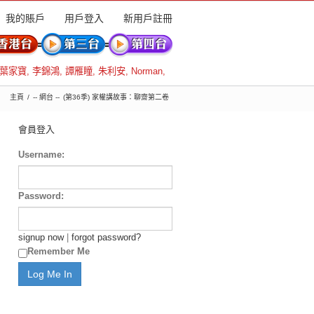
我的賬戶
用戶登入
新用戶註冊
葉家寶
,
李錦鴻
,
譚雁瞳
,
朱利安
,
Norman
,
主頁
-- 網台 --
(第36季) 家權講故事：聊齋第二卷
會員登入
Username:
Password:
signup now
|
forgot password?
Remember Me