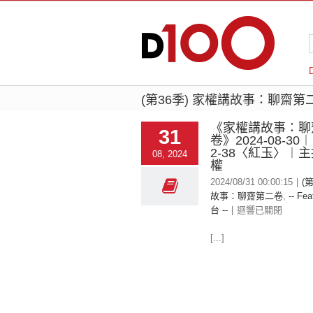
(第36季) 家權講故事：聊齋第
《家權講故事：聊
31
卷》2024-08-30
2-38〈紅玉〉︱
08, 2024
權
2024/08/31 00:00:15
|
(
故事：聊齋第二卷
,
-- Fea
台 --
|
迴響已關閉
[...]