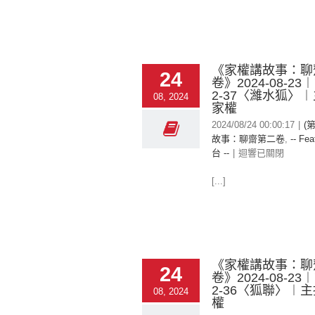
《家權講故事：聊
24
卷》2024-08-23
2-37〈濰水狐〉
08, 2024
家權
2024/08/24 00:00:17
|
(
故事：聊齋第二卷
,
-- Fea
台 --
|
迴響已關閉
[...]
《家權講故事：聊
24
卷》2024-08-23
2-36〈狐聯〉︱
08, 2024
權