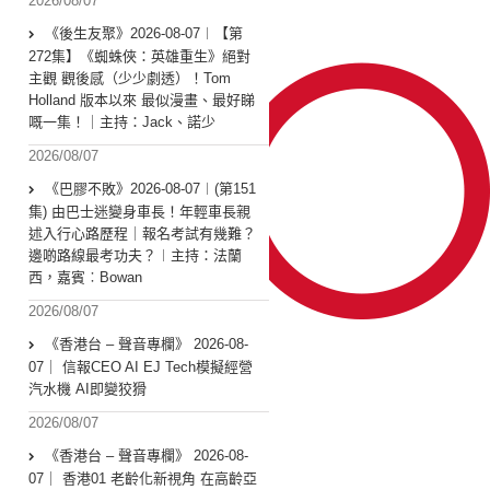
2026/08/07
《後生友聚》2026-08-07︱【第
272集】《蜘蛛俠：英雄重生》絕對
主觀 觀後感（少少劇透）！Tom
Holland 版本以來 最似漫畫、最好睇
嘅一集！｜主持：Jack、諾少
2026/08/07
《巴膠不敗》2026-08-07︱(第151
集) 由巴士迷變身車長！年輕車長親
述入行心路歷程｜報名考試有幾難？
邊啲路線最考功夫？︱主持：法蘭
西，嘉賓︰Bowan
2026/08/07
《香港台 – 聲音專欄》 2026-08-
07｜ 信報CEO AI EJ Tech模擬經營
汽水機 AI即變狡猾
2026/08/07
《香港台 – 聲音專欄》 2026-08-
07｜ 香港01 老齡化新視角 在高齡亞