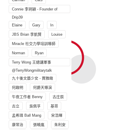
Connie 李玥穎 - Founder of
Drip39
Elaine
Gary
In
JBS Brian 李凱賢
Louise
Miracle 社交力學培訓導師
Norman
Ryan
Terry Wong 王總講軍事
@TerryWongmilitarytalk
九十後文藝少女 - 賈雅緻
何啟明
何爵天導演
午夜工作者 Benny
古庄辰
古立
吳佩孚
基哥
孟希璘 Ball Mang
宋浩暉
康常治
張曉嵐
朱利安