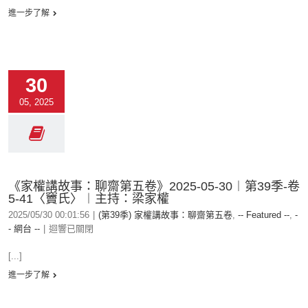
進一步了解
30
05, 2025
《家權講故事：聊齋第五卷》2025-05-30︱第39季-卷
5-41〈竇氏〉︱主持：梁家權
2025/05/30 00:01:56
|
(第39季) 家權講故事：聊齋第五卷
,
-- Featured --
,
-
- 網台 --
|
迴響已關閉
[...]
進一步了解