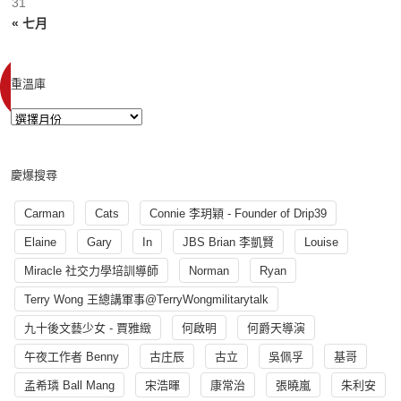
31
« 七月
重溫庫
慶爆搜尋
Carman
Cats
Connie 李玥穎 - Founder of Drip39
Elaine
Gary
In
JBS Brian 李凱賢
Louise
Miracle 社交力學培訓導師
Norman
Ryan
Terry Wong 王總講軍事@TerryWongmilitarytalk
九十後文藝少女 - 賈雅緻
何啟明
何爵天導演
午夜工作者 Benny
古庄辰
古立
吳佩孚
基哥
孟希璘 Ball Mang
宋浩暉
康常治
張曉嵐
朱利安