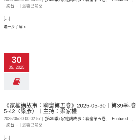
- 網台 --
|
迴響已關閉
[...]
進一步了解
30
05, 2025
《家權講故事：聊齋第五卷》2025-05-30︱第39季-卷
5-42〈梁彥〉︱主持：梁家權
2025/05/30 00:02:57
|
(第39季) 家權講故事：聊齋第五卷
,
-- Featured --
,
-
- 網台 --
|
迴響已關閉
[...]