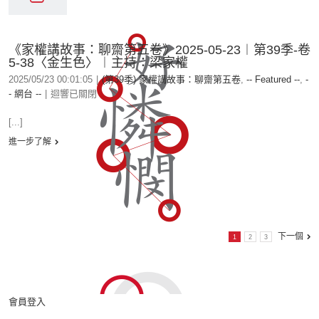
《家權講故事：聊齋第五卷》2025-05-23︱第39季-卷
5-38〈金生色〉︱主持：梁家權
2025/05/23 00:01:05
|
(第39季) 家權講故事：聊齋第五卷
,
-- Featured --
,
-
- 網台 --
|
迴響已關閉
[...]
進一步了解
下一個
1
2
3
會員登入