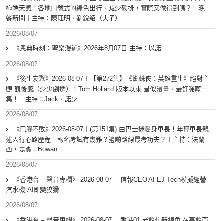
極端天氣！各地口號式的綠色出行、減少碳排，實際又做得到嗎？｜晚
餐新聞｜主持：陳珏明、劉銳紹（夫子）
2026/08/07
《恩典時刻：聖樂漫遊》2026年8月07日 主持：以諾
2026/08/07
《後生友聚》2026-08-07︱【第272集】《蜘蛛俠：英雄重生》絕對主
觀 觀後感（少少劇透）！Tom Holland 版本以來 最似漫畫、最好睇嘅一
集！｜主持：Jack、諾少
2026/08/07
《巴膠不敗》2026-08-07︱(第151集) 由巴士迷變身車長！年輕車長親
述入行心路歷程｜報名考試有幾難？邊啲路線最考功夫？︱主持：法蘭
西，嘉賓︰Bowan
2026/08/07
《香港台 – 聲音專欄》 2026-08-07｜ 信報CEO AI EJ Tech模擬經營
汽水機 AI即變狡猾
2026/08/07
《香港台 – 聲音專欄》 2026-08-07｜ 香港01 老齡化新視角 在高齡亞