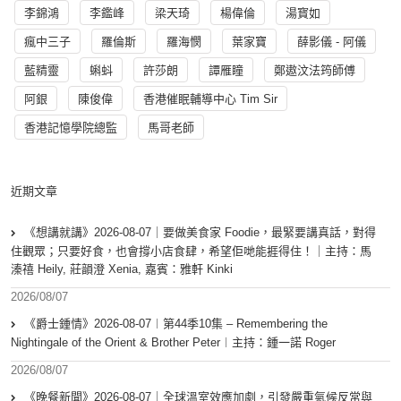
李錦鴻
李鑑峰
梁天琦
楊偉倫
湯寳如
瘋中三子
羅倫斯
羅海憫
葉家寶
薛影儀 - 阿儀
藍精靈
蝌蚪
許莎朗
譚雁瞳
鄭遨汶法筠師傅
阿銀
陳俊偉
香港催眠輔導中心 Tim Sir
香港記憶學院總監
馬哥老師
近期文章
《想講就講》2026-08-07｜要做美食家 Foodie，最緊要講真話，對得
住觀眾；只要好食，也會撐小店食肆，希望佢哋能捱得住！｜主持：馬
溱禧 Heily, 莊韻澄 Xenia, 嘉賓：雅軒 Kinki
2026/08/07
《爵士鍾情》2026-08-07︱第44季10集 – Remembering the
Nightingale of the Orient & Brother Peter︱主持：鍾一諾 Roger
2026/08/07
《晚餐新聞》2026-08-07｜全球溫室效應加劇，引發嚴重氣候反常與