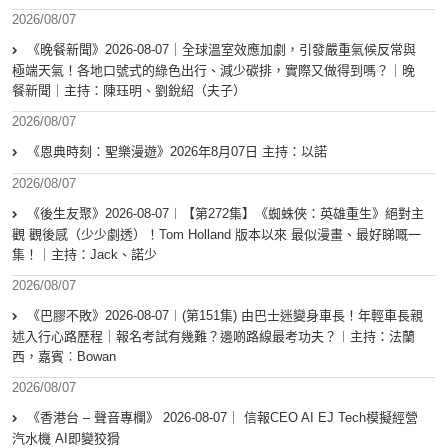
2026/08/07
《晚餐新聞》2026-08-07｜全球溫室效應加劇，引發嚴重氣候反常與
極端天氣！各地口號式的綠色出行、減少碳排，實際又做得到嗎？｜晚
餐新聞｜主持：陳珏明、劉銳紹（夫子）
2026/08/07
《恩典時刻：聖樂漫遊》2026年8月07日 主持：以諾
2026/08/07
《後生友聚》2026-08-07︱【第272集】《蜘蛛俠：英雄重生》絕對主
觀 觀後感（少少劇透）！Tom Holland 版本以來 最似漫畫、最好睇嘅一
集！｜主持：Jack、諾少
2026/08/07
《巴膠不敗》2026-08-07︱(第151集) 由巴士迷變身車長！年輕車長親
述入行心路歷程｜報名考試有幾難？邊啲路線最考功夫？︱主持：法蘭
西，嘉賓︰Bowan
2026/08/07
《香港台 – 聲音專欄》 2026-08-07｜ 信報CEO AI EJ Tech模擬經營
汽水機 AI即變狡猾