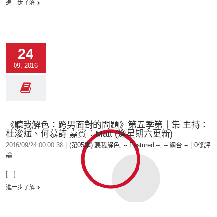
進一步了解
24
09, 2016
《聽我解色：跨男面對的問題》第五季第十集 主持：
杜浚斌、何慕詩 嘉賓︰Matt (逢星期六更新)
2016/09/24 00:00:38
|
(第05季) 聽我解色
,
-- Featured --
,
-- 網台 --
|
0條評
論
[...]
進一步了解