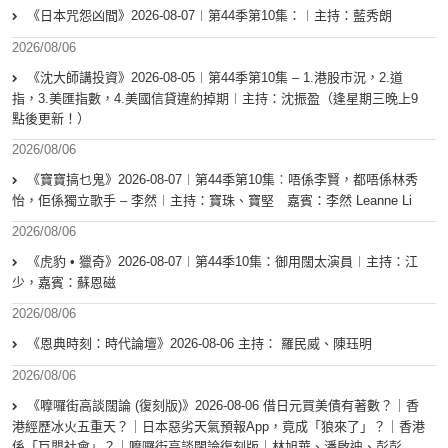
《日本咒怨凶間》2026-08-07︱第44季第10集：︱主持：藍秀朗
2026/08/06
《沈大師講投資》2026-08-05︱第44季第10集 – 1.港股市況，2.道
指，3.美匯指數，4.美國信貸違約掉期︱主持：沈振盈（逢星期三晚上9
點後更新！）
2026/08/06
《寶寶搞乜鬼》2026-08-07︱第44季第10集︰唔係李賢，都唔係林秀
怡，佢係獨立歌手 – 李然︱主持：寶珠、寶堅 嘉賓：李然 Leanne Li
2026/08/06
《虎豹 • 獵奇》2026-08-07︱第44季10集：御用闊太演員︱主持：江
少，嘉賓：蘇恩磁
2026/08/06
《恩典時刻：時代論壇》2026-08-06 主持： 羅民威、陳珏明
2026/08/06
《嚤囉街高談闊論 (復刻版)》2026-08-06 借日元買美債有著數？｜香
港經歷冰火五重天？｜日本惡劣天氣預報App，竟成「狼來了」？｜香港
係「巨嬰社會」？｜嚤囉街高談闊論復刻版｜林旭華、潘啟迪、彭彭