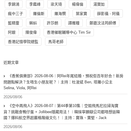
李錦鴻
李鑑峰
梁天琦
楊偉倫
湯寳如
瘋中三子
羅倫斯
羅海憫
葉家寶
薛影儀 - 阿儀
藍精靈
蝌蚪
許莎朗
譚雁瞳
鄭遨汶法筠師傅
阿銀
陳俊偉
香港催眠輔導中心 Tim Sir
香港記憶學院總監
馬哥老師
近期文章
《香蕉俱樂部》2026-08-06︱阿Rei年尾結婚，預祝佢百年好合！新房
問題點解決？生唔生小朋友呢？︱主持：杜浚斌 Ben, 塔羅小公主
Selina, Viola, 阿Rei
2026/08/06
《空中再飛人》2026-08-07︱第44季第10集｜空姐飛馬尼拉掃淘寶
貨？挑戰食鴨仔蛋 + Jollibee隱藏用法！︱韓妹寧願瞓公司都唔想返韓
國？爆料航空界超嚴格階級文化！︱主持：寶珠、寶堅、Jack
2026/08/06