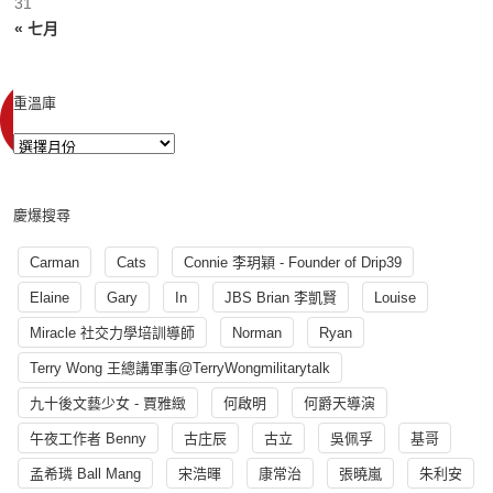
31
« 七月
重溫庫
慶爆搜尋
Carman
Cats
Connie 李玥穎 - Founder of Drip39
Elaine
Gary
In
JBS Brian 李凱賢
Louise
Miracle 社交力學培訓導師
Norman
Ryan
Terry Wong 王總講軍事@TerryWongmilitarytalk
九十後文藝少女 - 賈雅緻
何啟明
何爵天導演
午夜工作者 Benny
古庄辰
古立
吳佩孚
基哥
孟希璘 Ball Mang
宋浩暉
康常治
張曉嵐
朱利安