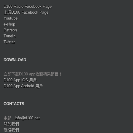
D100 Radio Facebook Page
上環D100 Facebook Page
Youtube
e-shop
Patreon
TuneIn
Twitter
DOWNLOAD
立即下載D100 app收聽精采節目！
D100 App iOS 用戶
D100 App Android 用戶
CONTACTS
電郵 :
info@d100.net
關於我們
聯絡我們