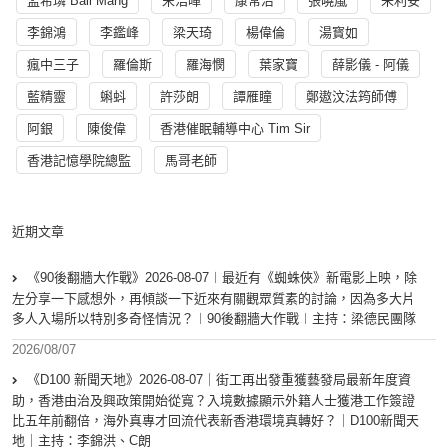
孟希璘 Ball Mang
宋浩暉
康常治
張曉嵐
朱利安
李錦鴻
李鑑峰
梁天琦
楊偉倫
湯寳如
瘋中三子
羅倫斯
羅海憫
葉家寶
薛影儀 - 阿儀
藍精靈
蝌蚪
許莎朗
譚雁瞳
鄭遨汶法筠師傅
阿銀
陳俊偉
香港催眠輔導中心 Tim Sir
香港記憶學院總監
馬哥老師
近期文章
《90後翻牆大作戰》2026-08-07︱最近有《蜘蛛俠》新電影上映，除
左分享一下感想外，再傾談一下近來有關觀眾質素的討論，因為多大片
多人入場所以特別多奇怪情況？︱90後翻牆大作戰︱主持：梁德民團隊
2026/08/07
《D100 新聞天地》2026-08-07｜街工再出發重獲藝發局最新年度資
助，香港由治及興政策開始從寬？入境數據顯示外籍人士獲港工作簽證
比五年前翻倍，海外真專才回流代表新香港環境真轉好？｜D100新聞天
地｜主持：李錦洪、C朗