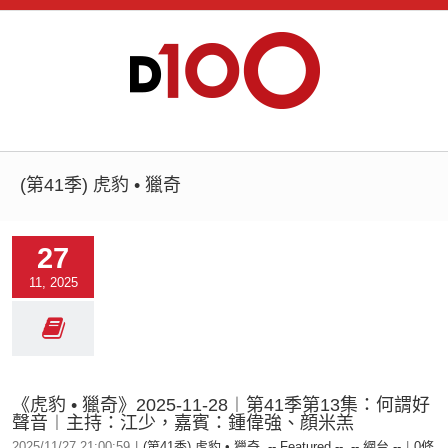
(第41季) 虎豹 • 獵奇
27
11, 2025
《虎豹 • 獵奇》2025-11-28︱第41季第13集：何謂好
聲音︱主持：江少，嘉賓：鍾偉強、顔米羔
2025/11/27 21:00:59
|
(第41季) 虎豹 • 獵奇
,
-- Featured --
,
-- 網台 --
|
0條