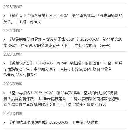
2026/08/07
《蔣權天下之術數通識》2026-08-07︱第44季第10集:「歴史與術數的
契合」｜主持：蔣匡文
2026/08/07
《劉銳紹採訪風雲錄 – 穿越新聞烽火50年》2026-08-07︱第44季第10
集 死於”可原諒殺人“的黎漢成父子（下）︱主持：劉銳紹（夫子）
2026/08/07
《香蕉俱樂部》2026-08-06︱阿Rei年尾結婚，預祝佢百年好合！新房
問題點解決？生唔生小朋友呢？︱主持：杜浚斌 Ben, 塔羅小公主
Selina, Viola, 阿Rei
2026/08/06
《空中再飛人》2026-08-07︱第44季第10集｜空姐飛馬尼拉掃淘寶
貨？挑戰食鴨仔蛋 + Jollibee隱藏用法！︱韓妹寧願瞓公司都唔想返韓
國？爆料航空界超嚴格階級文化！︱主持：寶珠、寶堅、Jack
2026/08/06
《啱傾啱講啱聽顏聯武》2026-08-06︱︱主持：顏聯武