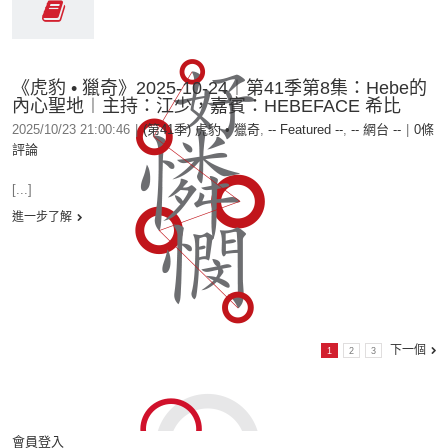
《虎豹 • 獵奇》2025-10-24︱第41季第8集：Hebe的
內心聖地︱主持：江少，嘉賓：HEBEFACE 希比
2025/10/23 21:00:46
|
(第41季) 虎豹 • 獵奇
,
-- Featured --
,
-- 網台 --
|
0條
評論
[...]
進一步了解
下一個
1
2
3
會員登入