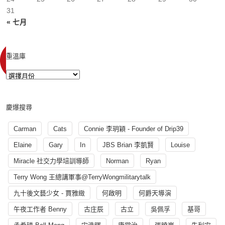
31
« 七月
重溫庫
慶爆搜尋
Carman
Cats
Connie 李玥穎 - Founder of Drip39
Elaine
Gary
In
JBS Brian 李凱賢
Louise
Miracle 社交力學培訓導師
Norman
Ryan
Terry Wong 王總講軍事@TerryWongmilitarytalk
九十後文藝少女 - 賈雅緻
何啟明
何爵天導演
午夜工作者 Benny
古庄辰
古立
吳佩孚
基哥