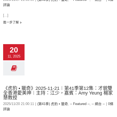
評論
[...]
進一步了解
20
11, 2025
《虎豹 • 獵奇》2025-11-21︱第41季第12集：才貌雙
全香港愛美神︱主持：江少，嘉賓：Amy Yeung 楊家
慧教授
2025/11/20 21:00:11
|
(第41季) 虎豹 • 獵奇
,
-- Featured --
,
-- 網台 --
|
0條
評論