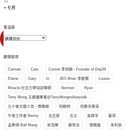
31
« 七月
重溫庫
慶爆搜尋
Carman
Cats
Connie 李玥穎 - Founder of Drip39
Elaine
Gary
In
JBS Brian 李凱賢
Louise
Miracle 社交力學培訓導師
Norman
Ryan
Terry Wong 王總講軍事@TerryWongmilitarytalk
九十後文藝少女 - 賈雅緻
何啟明
何爵天導演
午夜工作者 Benny
古庄辰
古立
吳佩孚
基哥
孟希璘 Ball Mang
宋浩暉
康常治
張曉嵐
朱利安