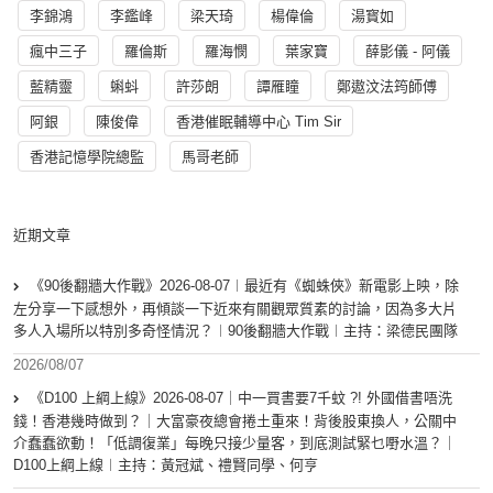
李錦鴻
李鑑峰
梁天琦
楊偉倫
湯寳如
瘋中三子
羅倫斯
羅海憫
葉家寶
薛影儀 - 阿儀
藍精靈
蝌蚪
許莎朗
譚雁瞳
鄭遨汶法筠師傅
阿銀
陳俊偉
香港催眠輔導中心 Tim Sir
香港記憶學院總監
馬哥老師
近期文章
《90後翻牆大作戰》2026-08-07︱最近有《蜘蛛俠》新電影上映，除
左分享一下感想外，再傾談一下近來有關觀眾質素的討論，因為多大片
多人入場所以特別多奇怪情況？︱90後翻牆大作戰︱主持：梁德民團隊
2026/08/07
《D100 上綱上線》2026-08-07｜中一買書要7千蚊 ?! 外國借書唔洗
錢！香港幾時做到？｜大富豪夜總會捲土重來！背後股東換人，公關中
介蠢蠢欲動！「低調復業」每晚只接少量客，到底測試緊乜嘢水溫？｜
D100上綱上線︱主持：黃冠斌、禮賢同學、何亨