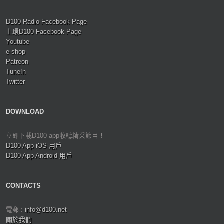
D100 Radio Facebook Page
上環D100 Facebook Page
Youtube
e-shop
Patreon
TuneIn
Twitter
DOWNLOAD
立即下載D100 app收聽精采節目！
D100 App iOS 用戶
D100 App Android 用戶
CONTACTS
電郵 :
info@d100.net
關於我們