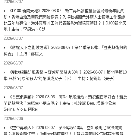
2026/08/07
《D100 新聞天地》2026-08-07｜街工再出發重獲藝發局最新年度資
助，香港由治及興政策開始從寬？入境數據顯示外籍人士獲港工作簽證
比五年前翻倍，海外真專才回流代表新香港環境真轉好？｜D100新聞天
地｜主持：李錦洪、C朗
2026/08/07
《蔣權天下之術數通識》2026-08-07︱第44季第10集:「歴史與術數的
契合」｜主持：蔣匡文
2026/08/07
《劉銳紹採訪風雲錄 – 穿越新聞烽火50年》2026-08-07︱第44季第10
集 死於”可原諒殺人“的黎漢成父子（下）︱主持：劉銳紹（夫子）
2026/08/07
《香蕉俱樂部》2026-08-06︱阿Rei年尾結婚，預祝佢百年好合！新房
問題點解決？生唔生小朋友呢？︱主持：杜浚斌 Ben, 塔羅小公主
Selina, Viola, 阿Rei
2026/08/06
《空中再飛人》2026-08-07︱第44季第10集｜空姐飛馬尼拉掃淘寶
貨？挑戰食鴨仔蛋 + Jollibee隱藏用法！︱韓妹寧願瞓公司都唔想返韓