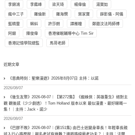
李錦鴻
李鑑峰
梁天琦
楊偉倫
湯寳如
瘋中三子
羅倫斯
羅海憫
葉家寶
薛影儀 - 阿儀
藍精靈
蝌蚪
許莎朗
譚雁瞳
鄭遨汶法筠師傅
阿銀
陳俊偉
香港催眠輔導中心 Tim Sir
香港記憶學院總監
馬哥老師
近期文章
《恩典時刻：聖樂漫遊》2026年8月07日 主持：以諾
2026/08/07
《後生友聚》2026-08-07︱【第272集】《蜘蛛俠：英雄重生》絕對主
觀 觀後感（少少劇透）！Tom Holland 版本以來 最似漫畫、最好睇嘅一
集！｜主持：Jack、諾少
2026/08/07
《巴膠不敗》2026-08-07︱(第151集) 由巴士迷變身車長！年輕車長親
述入行心路歷程｜報名考試有幾難？邊啲路線最考功夫？︱主持：法蘭