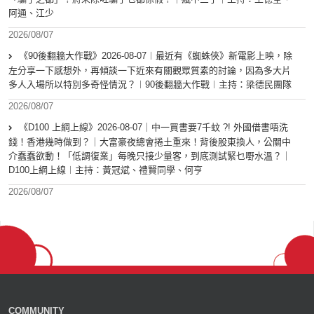
阿通、江少
2026/08/07
《90後翻牆大作戰》2026-08-07︱最近有《蜘蛛俠》新電影上映，除
左分享一下感想外，再傾談一下近來有關觀眾質素的討論，因為多大片
多人入場所以特別多奇怪情況？︱90後翻牆大作戰︱主持：梁德民團隊
2026/08/07
《D100 上綱上線》2026-08-07｜中一買書要7千蚊 ?! 外國借書唔洗
錢！香港幾時做到？｜大富豪夜總會捲土重來！背後股東換人，公關中
介蠢蠢欲動！「低調復業」每晚只接少量客，到底測試緊乜嘢水溫？｜
D100上綱上線︱主持：黃冠斌、禮賢同學、何亨
2026/08/07
COMMUNITY