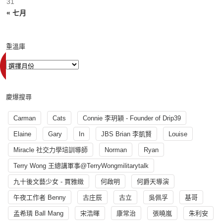
31
« 七月
重溫庫
慶爆搜尋
Carman
Cats
Connie 李玥穎 - Founder of Drip39
Elaine
Gary
In
JBS Brian 李凱賢
Louise
Miracle 社交力學培訓導師
Norman
Ryan
Terry Wong 王總講軍事@TerryWongmilitarytalk
九十後文藝少女 - 賈雅緻
何啟明
何爵天導演
午夜工作者 Benny
古庄辰
古立
吳佩孚
基哥
孟希璘 Ball Mang
宋浩暉
康常治
張曉嵐
朱利安