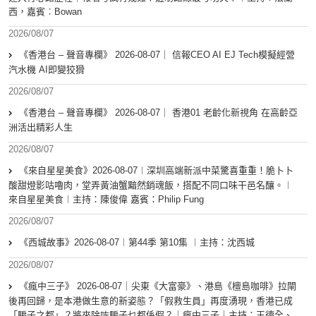
西，嘉賓︰Bowan
2026/08/07
《香港台 – 聲音專欄》 2026-08-07｜ 信報CEO AI EJ Tech模擬經營
汽水機 AI即變狡猾
2026/08/07
《香港台 – 聲音專欄》 2026-08-07｜ 香港01 老齡化新視角 在高齡亞
洲活出精彩人生
2026/08/07
《來自星星美食》2026-08-07︱深圳高端新派中菜驚喜重重！脆卜卜
酸甜燈影咕嚕肉，堂弄黃油蟹黯然銷魂飯，搭配不同口味干邑名釀。︱
來自星星美食︱主持：陳俊偉 嘉賓：Philip Fung
2026/08/07
《西城故事》2026-08-07︱第44季 第10集 ︱主持：沈西城
2026/08/07
《瘋中三子》 2026-08-07｜尖東《大富豪》、港島《檀島咖啡》拉閘
後再回歸，是本港做生意的新姿態？「假救生員」再度湧現，香港已成
「騙子之都」？將來除咗騙子乜都係假？｜瘋中三子｜主持：王德全、