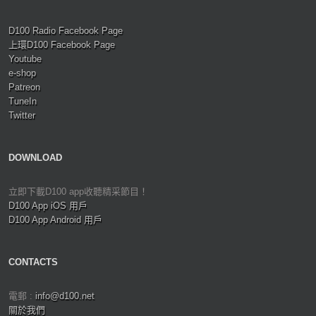
D100 Radio Facebook Page
上環D100 Facebook Page
Youtube
e-shop
Patreon
TuneIn
Twitter
DOWNLOAD
立即下載D100 app收聽精采節目！
D100 App iOS 用戶
D100 App Android 用戶
CONTACTS
電郵 :
info@d100.net
關於我們