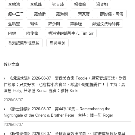
李錦鴻
李鑑峰
梁天琦
楊偉倫
湯寳如
瘋中三子
羅倫斯
羅海憫
葉家寶
薛影儀 - 阿儀
藍精靈
蝌蚪
許莎朗
譚雁瞳
鄭遨汶法筠師傅
阿銀
陳俊偉
香港催眠輔導中心 Tim Sir
香港記憶學院總監
馬哥老師
近期文章
《想講就講》2026-08-07｜要做美食家 Foodie，最緊要講真話，對得
住觀眾；只要好食，也會撐小店食肆，希望佢哋能捱得住！｜主持：馬
溱禧 Heily, 莊韻澄 Xenia, 嘉賓：雅軒 Kinki
2026/08/07
《爵士鍾情》2026-08-07︱第44季10集 – Remembering the
Nightingale of the Orient & Brother Peter︱主持：鍾一諾 Roger
2026/08/07
《晚餐新聞》2026-08-07｜全球溫室效應加劇，引發嚴重氣候反常與