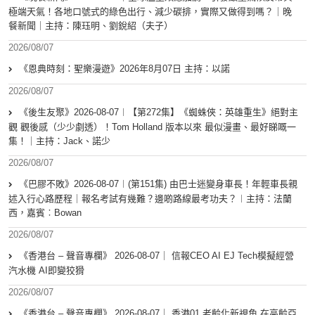
極端天氣！各地口號式的綠色出行、減少碳排，實際又做得到嗎？｜晚
餐新聞｜主持：陳珏明、劉銳紹（夫子）
2026/08/07
《恩典時刻：聖樂漫遊》2026年8月07日 主持：以諾
2026/08/07
《後生友聚》2026-08-07︱【第272集】《蜘蛛俠：英雄重生》絕對主
觀 觀後感（少少劇透）！Tom Holland 版本以來 最似漫畫、最好睇嘅一
集！｜主持：Jack、諾少
2026/08/07
《巴膠不敗》2026-08-07︱(第151集) 由巴士迷變身車長！年輕車長親
述入行心路歷程｜報名考試有幾難？邊啲路線最考功夫？︱主持：法蘭
西，嘉賓︰Bowan
2026/08/07
《香港台 – 聲音專欄》 2026-08-07｜ 信報CEO AI EJ Tech模擬經營
汽水機 AI即變狡猾
2026/08/07
《香港台 – 聲音專欄》 2026-08-07｜ 香港01 老齡化新視角 在高齡亞