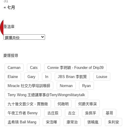
31
« 七月
重溫庫
慶爆搜尋
Carman
Cats
Connie 李玥穎 - Founder of Drip39
Elaine
Gary
In
JBS Brian 李凱賢
Louise
Miracle 社交力學培訓導師
Norman
Ryan
Terry Wong 王總講軍事@TerryWongmilitarytalk
九十後文藝少女 - 賈雅緻
何啟明
何爵天導演
午夜工作者 Benny
古庄辰
古立
吳佩孚
基哥
孟希璘 Ball Mang
宋浩暉
康常治
張曉嵐
朱利安