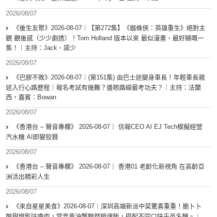
2026/08/07
《後生友聚》2026-08-07︱【第272集】《蜘蛛俠：英雄重生》絕對主
觀 觀後感（少少劇透）！Tom Holland 版本以來 最似漫畫、最好睇嘅一
集！｜主持：Jack、諾少
2026/08/07
《巴膠不敗》2026-08-07︱(第151集) 由巴士迷變身車長！年輕車長親
述入行心路歷程｜報名考試有幾難？邊啲路線最考功夫？︱主持：法蘭
西，嘉賓︰Bowan
2026/08/07
《香港台 – 聲音專欄》 2026-08-07｜ 信報CEO AI EJ Tech模擬經營
汽水機 AI即變狡猾
2026/08/07
《香港台 – 聲音專欄》 2026-08-07｜ 香港01 老齡化新視角 在高齡亞
洲活出精彩人生
2026/08/07
《來自星星美食》2026-08-07︱深圳高端新派中菜驚喜重重！脆卜卜
酸甜燈影咕嚕肉，堂弄黃油蟹黯然銷魂飯，搭配不同口味干邑名釀。︱