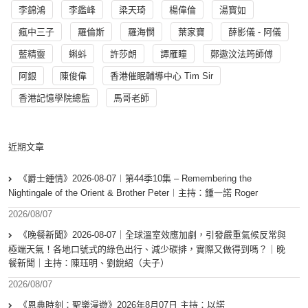
李錦鴻
李鑑峰
梁天琦
楊偉倫
湯寳如
瘋中三子
羅倫斯
羅海憫
葉家寶
薛影儀 - 阿儀
藍精靈
蝌蚪
許莎朗
譚雁瞳
鄭遨汶法筠師傅
阿銀
陳俊偉
香港催眠輔導中心 Tim Sir
香港記憶學院總監
馬哥老師
近期文章
《爵士鍾情》2026-08-07︱第44季10集 – Remembering the
Nightingale of the Orient & Brother Peter︱主持：鍾一諾 Roger
2026/08/07
《晚餐新聞》2026-08-07｜全球溫室效應加劇，引發嚴重氣候反常與
極端天氣！各地口號式的綠色出行、減少碳排，實際又做得到嗎？｜晚
餐新聞｜主持：陳珏明、劉銳紹（夫子）
2026/08/07
《恩典時刻：聖樂漫遊》2026年8月07日 主持：以諾