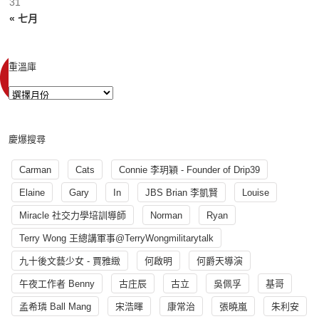
31
« 七月
重溫庫
慶爆搜尋
Carman
Cats
Connie 李玥穎 - Founder of Drip39
Elaine
Gary
In
JBS Brian 李凱賢
Louise
Miracle 社交力學培訓導師
Norman
Ryan
Terry Wong 王總講軍事@TerryWongmilitarytalk
九十後文藝少女 - 賈雅緻
何啟明
何爵天導演
午夜工作者 Benny
古庄辰
古立
吳佩孚
基哥
孟希璘 Ball Mang
宋浩暉
康常治
張曉嵐
朱利安