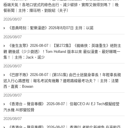
極端天氣！各地口號式的綠色出行、減少碳排，實際又做得到嗎？｜晚
餐新聞｜主持：陳珏明、劉銳紹（夫子）
2026/08/07
《恩典時刻：聖樂漫遊》2026年8月07日 主持：以諾
2026/08/07
《後生友聚》2026-08-07︱【第272集】《蜘蛛俠：英雄重生》絕對主
觀 觀後感（少少劇透）！Tom Holland 版本以來 最似漫畫、最好睇嘅一
集！｜主持：Jack、諾少
2026/08/07
《巴膠不敗》2026-08-07︱(第151集) 由巴士迷變身車長！年輕車長親
述入行心路歷程｜報名考試有幾難？邊啲路線最考功夫？︱主持：法蘭
西，嘉賓︰Bowan
2026/08/07
《香港台 – 聲音專欄》 2026-08-07｜ 信報CEO AI EJ Tech模擬經營
汽水機 AI即變狡猾
2026/08/07
《香港台 – 聲音專欄》 2026-08-07｜ 香港01 老齡化新視角 在高齡亞