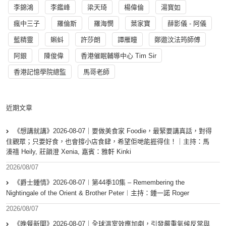
李錦鴻
李鑑峰
梁天琦
楊偉倫
湯寳如
瘋中三子
羅倫斯
羅海憫
葉家寶
薛影儀 - 阿儀
藍精靈
蝌蚪
許莎朗
譚雁瞳
鄭遨汶法筠師傅
阿銀
陳俊偉
香港催眠輔導中心 Tim Sir
香港記憶學院總監
馬哥老師
近期文章
《想講就講》2026-08-07｜要做美食家 Foodie，最緊要講真話，對得
住觀眾；只要好食，也會撐小店食肆，希望佢哋能捱得住！｜主持：馬
溱禧 Heily, 莊韻澄 Xenia, 嘉賓：雅軒 Kinki
2026/08/07
《爵士鍾情》2026-08-07︱第44季10集 – Remembering the
Nightingale of the Orient & Brother Peter︱主持：鍾一諾 Roger
2026/08/07
《晚餐新聞》2026-08-07｜全球溫室效應加劇，引發嚴重氣候反常與