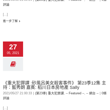
評論
[...]
進一步了解
27
05, 2021
《重大犯罪課 :砂風呂美女殺害事件》 第23季12集 主
持：藍秀朗 嘉賓: 稻川日本房地產 Sally
2021/05/27 21:00:33
|
(第23季) 重大犯罪課
,
-- Featured --
,
-- 網台 --
|
0條
評論
[...]