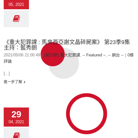
05, 2021
《重大犯罪課 : 馬來西亞謝文晶碎屍案》 第23季9集
主持：藍秀朗
2021/05/06 21:00:49
|
(第23季) 重大犯罪課
,
-- Featured --
,
-- 網台 --
|
0條
評論
[...]
進一步了解
29
04, 2021