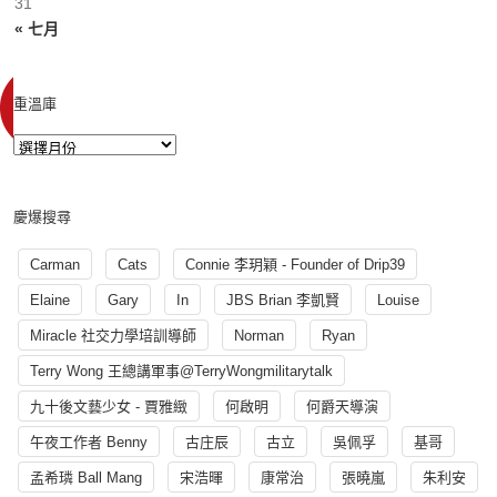
31
« 七月
重溫庫
慶爆搜尋
Carman
Cats
Connie 李玥穎 - Founder of Drip39
Elaine
Gary
In
JBS Brian 李凱賢
Louise
Miracle 社交力學培訓導師
Norman
Ryan
Terry Wong 王總講軍事@TerryWongmilitarytalk
九十後文藝少女 - 賈雅緻
何啟明
何爵天導演
午夜工作者 Benny
古庄辰
古立
吳佩孚
基哥
孟希璘 Ball Mang
宋浩暉
康常治
張曉嵐
朱利安