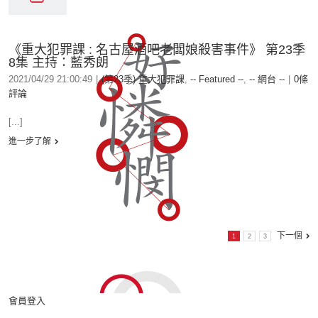
《重大犯罪課 : 名古屋酒吧老闆娘殺害事件》 第23季
8集 主持：藍秀朗
2021/04/29 21:00:49
|
(第23季) 重大犯罪課
,
-- Featured --
,
-- 網台 --
|
0條
評論
[...]
進一步了解
下一個
1
2
3
會員登入