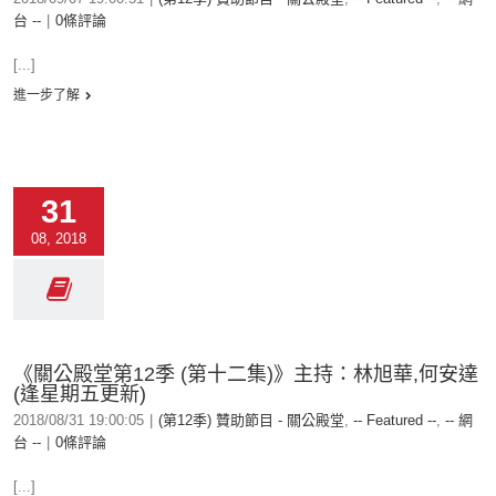
台 --
|
0條評論
[...]
進一步了解
31
08, 2018
《關公殿堂第12季 (第十二集)》主持：林旭華,何安達
(逢星期五更新)
2018/08/31 19:00:05
|
(第12季) 贊助節目 - 關公殿堂
,
-- Featured --
,
-- 網
台 --
|
0條評論
[...]