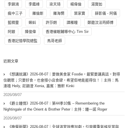
李錦鴻
李鑑峰
梁天琦
楊偉倫
湯寳如
瘋中三子
羅倫斯
羅海憫
葉家寶
薛影儀 - 阿儀
藍精靈
蝌蚪
許莎朗
譚雁瞳
鄭遨汶法筠師傅
阿銀
陳俊偉
香港催眠輔導中心 Tim Sir
香港記憶學院總監
馬哥老師
近期文章
《想講就講》2026-08-07｜要做美食家 Foodie，最緊要講真話，對得
住觀眾；只要好食，也會撐小店食肆，希望佢哋能捱得住！｜主持：馬
溱禧 Heily, 莊韻澄 Xenia, 嘉賓：雅軒 Kinki
2026/08/07
《爵士鍾情》2026-08-07︱第44季10集 – Remembering the
Nightingale of the Orient & Brother Peter︱主持：鍾一諾 Roger
2026/08/07
《晚餐新聞》2026-08-07｜全球溫室效應加劇，引發嚴重氣候反常與