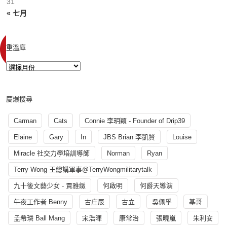
31
« 七月
重溫庫
慶爆搜尋
Carman
Cats
Connie 李玥穎 - Founder of Drip39
Elaine
Gary
In
JBS Brian 李凱賢
Louise
Miracle 社交力學培訓導師
Norman
Ryan
Terry Wong 王總講軍事@TerryWongmilitarytalk
九十後文藝少女 - 賈雅緻
何啟明
何爵天導演
午夜工作者 Benny
古庄辰
古立
吳佩孚
基哥
孟希璘 Ball Mang
宋浩暉
康常治
張曉嵐
朱利安