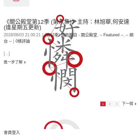
《關公殿堂第12季 (第八集)》主持：林旭華,何安達
(逢星期五更新)
2018/08/03 21:00:21
|
(第12季) 贊助節目 - 關公殿堂
,
-- Featured --
,
-- 網
台 --
|
0條評論
[...]
進一步了解
下一個
1
2
3
會員登入