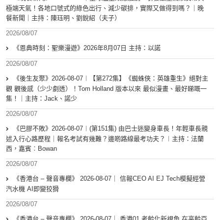
極端天氣！各地口號式的綠色出行、減少碳排，實際又做得到嗎？｜晚
餐新聞｜主持：陳珏明、劉銳紹（夫子）
2026/08/07
《恩典時刻：聖樂漫遊》2026年8月07日 主持：以諾
2026/08/07
《後生友聚》2026-08-07︱【第272集】《蜘蛛俠：英雄重生》絕對主
觀 觀後感（少少劇透）！Tom Holland 版本以來 最似漫畫、最好睇嘅一
集！｜主持：Jack、諾少
2026/08/07
《巴膠不敗》2026-08-07︱(第151集) 由巴士迷變身車長！年輕車長親
述入行心路歷程｜報名考試有幾難？邊啲路線最考功夫？︱主持：法蘭
西，嘉賓︰Bowan
2026/08/07
《香港台 – 聲音專欄》 2026-08-07｜ 信報CEO AI EJ Tech模擬經營
汽水機 AI即變狡猾
2026/08/07
《香港台 – 聲音專欄》 2026-08-07｜ 香港01 老齡化新視角 在高齡亞