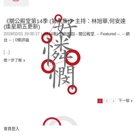
《關公殿堂第14季 (第八集)》主持：林旭華,何安達
(逢星期五更新)
2019/02/01 19:00:17
|
(第14季) 贊助節目 - 關公殿堂
,
-- Featured --
,
-- 網
台 --
|
0條評論
[...]
進一步了解
下一個
1
2
3
會員登入