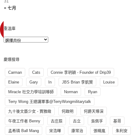
31
« 七月
重溫庫
慶爆搜尋
Carman
Cats
Connie 李玥穎 - Founder of Drip39
Elaine
Gary
In
JBS Brian 李凱賢
Louise
Miracle 社交力學培訓導師
Norman
Ryan
Terry Wong 王總講軍事@TerryWongmilitarytalk
九十後文藝少女 - 賈雅緻
何啟明
何爵天導演
午夜工作者 Benny
古庄辰
古立
吳佩孚
基哥
孟希璘 Ball Mang
宋浩暉
康常治
張曉嵐
朱利安