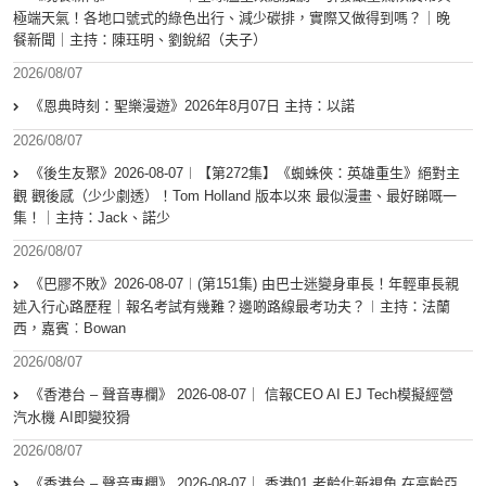
極端天氣！各地口號式的綠色出行、減少碳排，實際又做得到嗎？｜晚
餐新聞｜主持：陳珏明、劉銳紹（夫子）
2026/08/07
《恩典時刻：聖樂漫遊》2026年8月07日 主持：以諾
2026/08/07
《後生友聚》2026-08-07︱【第272集】《蜘蛛俠：英雄重生》絕對主
觀 觀後感（少少劇透）！Tom Holland 版本以來 最似漫畫、最好睇嘅一
集！｜主持：Jack、諾少
2026/08/07
《巴膠不敗》2026-08-07︱(第151集) 由巴士迷變身車長！年輕車長親
述入行心路歷程｜報名考試有幾難？邊啲路線最考功夫？︱主持：法蘭
西，嘉賓︰Bowan
2026/08/07
《香港台 – 聲音專欄》 2026-08-07｜ 信報CEO AI EJ Tech模擬經營
汽水機 AI即變狡猾
2026/08/07
《香港台 – 聲音專欄》 2026-08-07｜ 香港01 老齡化新視角 在高齡亞