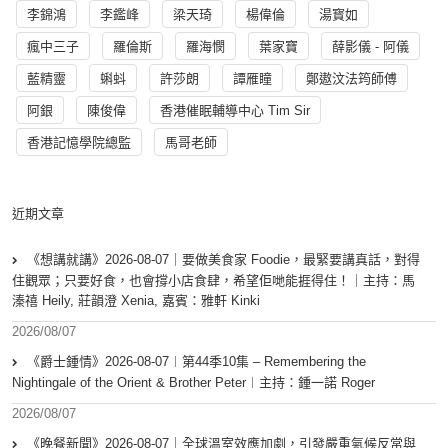
李錦鴻
李鑑峰
梁天琦
楊偉倫
湯寳如
瘋中三子
羅倫斯
羅海憫
葉家寶
薛影儀 - 阿儀
藍精靈
蝌蚪
許莎朗
譚雁瞳
鄭遨汶法筠師傅
阿銀
陳俊偉
香港催眠輔導中心 Tim Sir
香港記憶學院總監
馬哥老師
近期文章
《想講就講》2026-08-07｜要做美食家 Foodie，最緊要講真話，對得
住觀眾；只要好食，也會撐小店食肆，希望佢哋能捱得住！｜主持：馬
溱禧 Heily, 莊韻澄 Xenia, 嘉賓：雅軒 Kinki
2026/08/07
《爵士鍾情》2026-08-07︱第44季10集 – Remembering the
Nightingale of the Orient & Brother Peter︱主持：鍾一諾 Roger
2026/08/07
《晚餐新聞》2026-08-07｜全球溫室效應加劇，引發嚴重氣候反常與