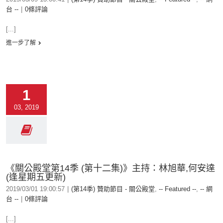
台 --
|
0條評論
[...]
進一步了解
1
03, 2019
《關公殿堂第14季 (第十二集)》主持：林旭華,何安達
(逢星期五更新)
2019/03/01 19:00:57
|
(第14季) 贊助節目 - 關公殿堂
,
-- Featured --
,
-- 網
台 --
|
0條評論
[...]