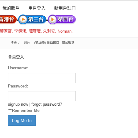
我的賬戶
用戶登入
新用戶註冊
葉家寶
,
李錦鴻
,
譚雁瞳
,
朱利安
,
Norman
,
主頁
-- 網台 --
(第15季) 贊助節目 - 關公殿堂
會員登入
Username:
Password:
signup now
|
forgot password?
Remember Me