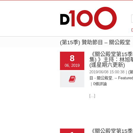
(第15季) 贊助節目 – 關公殿堂
《關公殿堂第15季
8
集) 》主持：林旭
(逢星期六更新)
06, 2019
2019/06/08 15:00:38
|
(
目 - 關公殿堂
,
-- Featured
|
0條評論
[...]
《關公殿堂第15季