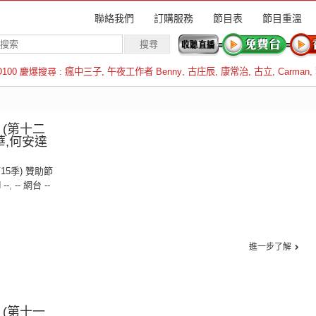
聯絡我們
訂購服務
節目表
節目重溫
D100 慶爆搜尋 :
瘋中三子
,
午夜工作者 Benny
,
古庄辰
,
康常治
,
古立
,
Carman
,
羅倫斯
 (第十二
華,何安達
第15季) 贊助節
 --
,
-- 網台 --
進一步了解
 (第十一