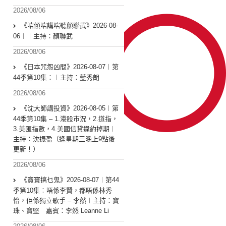
2026/08/06
《啱傾啱講啱聽顏聯武》2026-08-
06︱︱主持：顏聯武
2026/08/06
《日本咒怨凶間》2026-08-07︱第
44季第10集：︱主持：藍秀朗
2026/08/06
《沈大師講投資》2026-08-05︱第
44季第10集 – 1.港股市況，2.道指，
3.美匯指數，4.美國信貸違約掉期︱
主持：沈振盈（逢星期三晚上9點後
更新！）
2026/08/06
《寶寶搞乜鬼》2026-08-07︱第44
季第10集︰唔係李賢，都唔係林秀
怡，佢係獨立歌手 – 李然︱主持：寶
珠、寶堅 嘉賓：李然 Leanne Li