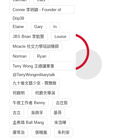
Connie 李玥穎 - Founder of
Drip39
Elaine
Gary
In
JBS Brian 李凱賢
Louise
Miracle 社交力學培訓導師
Norman
Ryan
Terry Wong 王總講軍事
@TerryWongmilitarytalk
九十後文藝少女 - 賈雅緻
何啟明
何爵天導演
午夜工作者 Benny
古庄辰
古立
吳佩孚
基哥
孟希璘 Ball Mang
宋浩暉
康常治
張曉嵐
朱利安