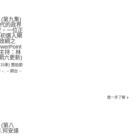
(第九集)
二代的政界
澤安，一位正
統初選入閘
政綱之
rPoint
主持：林
期六更新)
第15季) 贊助節
 --
,
-- 網台 --
進一步了解
 (第八
,何安達