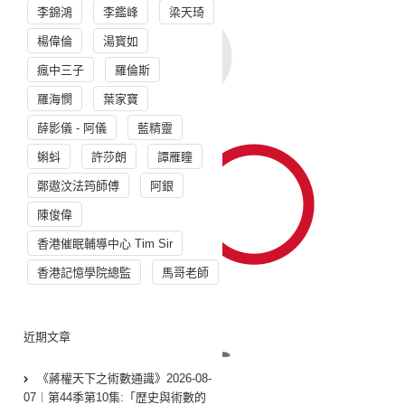
李錦鴻
李鑑峰
梁天琦
楊偉倫
湯寳如
瘋中三子
羅倫斯
羅海憫
葉家寶
薛影儀 - 阿儀
藍精靈
蝌蚪
許莎朗
譚雁瞳
鄭遨汶法筠師傅
阿銀
陳俊偉
香港催眠輔導中心 Tim Sir
香港記憶學院總監
馬哥老師
近期文章
《蔣權天下之術數通識》2026-08-
07︱第44季第10集:「歴史與術數的