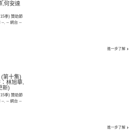
華,何安達
第15季) 贊助節
 --
,
-- 網台 --
進一步了解
(第十集)
：林旭華,
更新)
第15季) 贊助節
 --
,
-- 網台 --
進一步了解