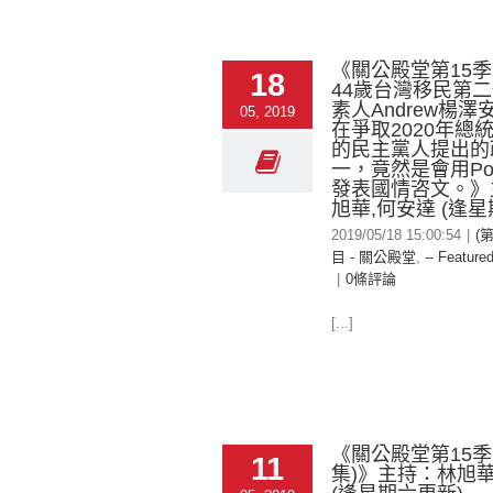
《關公殿堂第15季 
18
44歲台灣移民第
素人Andrew楊
05, 2019
在爭取2020年總
的民主黨人提出的
一，竟然是會用Powe
發表國情咨文。》
旭華,何安達 (逢星
2019/05/18 15:00:54
|
(
目 - 關公殿堂
,
-- Featured
|
0條評論
[...]
《關公殿堂第15季
11
集)》主持：林旭華