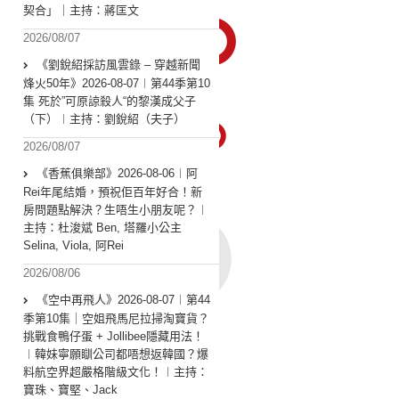
契合」｜主持：蔣匡文
2026/08/07
《劉銳紹採訪風雲錄 – 穿越新聞
烽火50年》2026-08-07︱第44季第10
集 死於”可原諒殺人“的黎漢成父子
（下）︱主持：劉銳紹（夫子）
2026/08/07
《香蕉俱樂部》2026-08-06︱阿
Rei年尾結婚，預祝佢百年好合！新
房問題點解決？生唔生小朋友呢？︱
主持：杜浚斌 Ben, 塔羅小公主
Selina, Viola, 阿Rei
2026/08/06
《空中再飛人》2026-08-07︱第44
季第10集｜空姐飛馬尼拉掃淘寶貨？
挑戰食鴨仔蛋 + Jollibee隱藏用法！
︱韓妹寧願瞓公司都唔想返韓國？爆
料航空界超嚴格階級文化！︱主持：
寶珠、寶堅、Jack