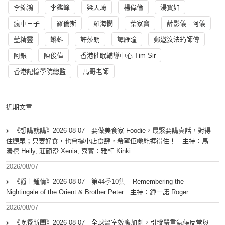
李錦鴻
李鑑峰
梁天琦
楊偉倫
湯寳如
瘋中三子
羅倫斯
羅海憫
葉家寶
薛影儀 - 阿儀
藍精靈
蝌蚪
許莎朗
譚雁瞳
鄭遨汶法筠師傅
阿銀
陳俊偉
香港催眠輔導中心 Tim Sir
香港記憶學院總監
馬哥老師
近期文章
《想講就講》2026-08-07｜要做美食家 Foodie，最緊要講真話，對得
住觀眾；只要好食，也會撐小店食肆，希望佢哋能捱得住！｜主持：馬
溱禧 Heily, 莊韻澄 Xenia, 嘉賓：雅軒 Kinki
2026/08/07
《爵士鍾情》2026-08-07︱第44季10集 – Remembering the
Nightingale of the Orient & Brother Peter︱主持：鍾一諾 Roger
2026/08/07
《晚餐新聞》2026-08-07｜全球溫室效應加劇，引發嚴重氣候反常與