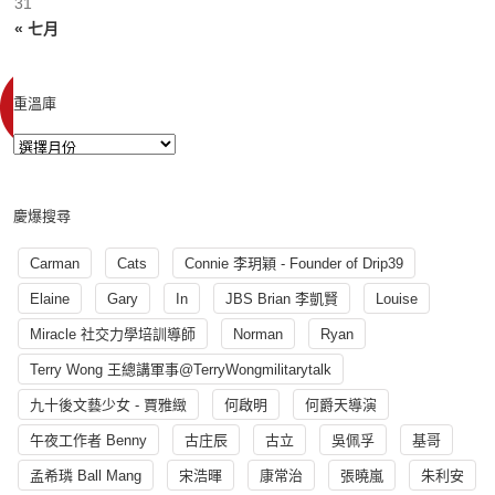
31
« 七月
重溫庫
慶爆搜尋
Carman
Cats
Connie 李玥穎 - Founder of Drip39
Elaine
Gary
In
JBS Brian 李凱賢
Louise
Miracle 社交力學培訓導師
Norman
Ryan
Terry Wong 王總講軍事@TerryWongmilitarytalk
九十後文藝少女 - 賈雅緻
何啟明
何爵天導演
午夜工作者 Benny
古庄辰
古立
吳佩孚
基哥
孟希璘 Ball Mang
宋浩暉
康常治
張曉嵐
朱利安