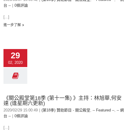
台 --
|
0條評論
[...]
進一步了解
29
02, 2020
《關公殿堂第18季 (第十一集) 》主持：林旭華,何安
達 (逢星期六更新)
2020/02/29 15:00:49
|
(第18季) 贊助節目 - 關公殿堂
,
-- Featured --
,
-- 網
台 --
|
0條評論
[...]