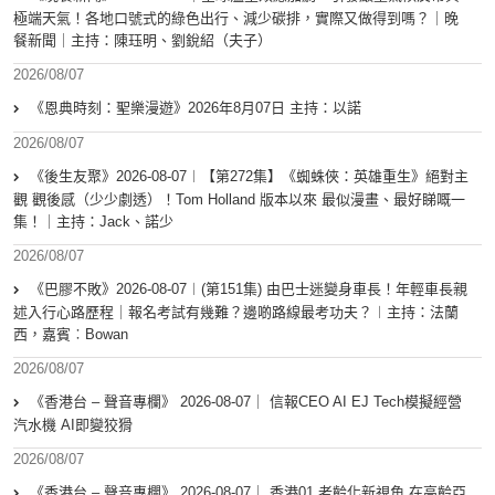
極端天氣！各地口號式的綠色出行、減少碳排，實際又做得到嗎？｜晚
餐新聞｜主持：陳珏明、劉銳紹（夫子）
2026/08/07
《恩典時刻：聖樂漫遊》2026年8月07日 主持：以諾
2026/08/07
《後生友聚》2026-08-07︱【第272集】《蜘蛛俠：英雄重生》絕對主
觀 觀後感（少少劇透）！Tom Holland 版本以來 最似漫畫、最好睇嘅一
集！｜主持：Jack、諾少
2026/08/07
《巴膠不敗》2026-08-07︱(第151集) 由巴士迷變身車長！年輕車長親
述入行心路歷程｜報名考試有幾難？邊啲路線最考功夫？︱主持：法蘭
西，嘉賓︰Bowan
2026/08/07
《香港台 – 聲音專欄》 2026-08-07｜ 信報CEO AI EJ Tech模擬經營
汽水機 AI即變狡猾
2026/08/07
《香港台 – 聲音專欄》 2026-08-07｜ 香港01 老齡化新視角 在高齡亞