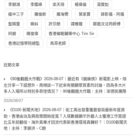
李錦鴻
李鑑峰
梁天琦
楊偉倫
湯寳如
瘋中三子
羅倫斯
羅海憫
葉家寶
薛影儀 - 阿儀
藍精靈
蝌蚪
許莎朗
譚雁瞳
鄭遨汶法筠師傅
阿銀
陳俊偉
香港催眠輔導中心 Tim Sir
香港記憶學院總監
馬哥老師
近期文章
《90後翻牆大作戰》2026-08-07︱最近有《蜘蛛俠》新電影上映，除
左分享一下感想外，再傾談一下近來有關觀眾質素的討論，因為多大片
多人入場所以特別多奇怪情況？︱90後翻牆大作戰︱主持：梁德民團隊
2026/08/07
《D100 新聞天地》2026-08-07｜街工再出發重獲藝發局最新年度資
助，香港由治及興政策開始從寬？入境數據顯示外籍人士獲港工作簽證
比五年前翻倍，海外真專才回流代表新香港環境真轉好？｜D100新聞天
地｜主持：李錦洪、C朗