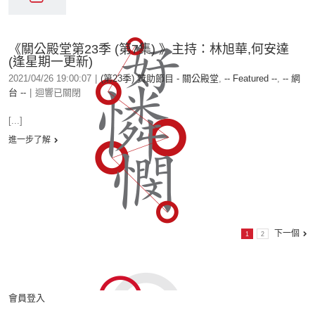
《關公殿堂第23季 (第7集) 》主持：林旭華,何安達
(逢星期一更新)
2021/04/26 19:00:07
|
(第23季) 贊助節目 - 關公殿堂
,
-- Featured --
,
-- 網
台 --
|
迴響已關閉
[...]
進一步了解
下一個
1
2
會員登入