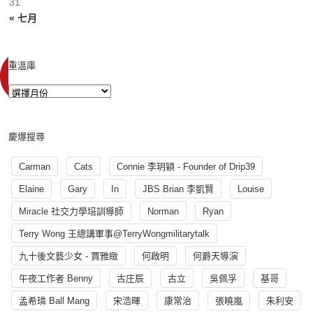
31
« 七月
重溫庫
慶爆搜尋
Carman
Cats
Connie 李玥穎 - Founder of Drip39
Elaine
Gary
In
JBS Brian 李凱賢
Louise
Miracle 社交力學培訓導師
Norman
Ryan
Terry Wong 王總講軍事@TerryWongmilitarytalk
九十後文藝少女 - 賈雅緻
何啟明
何爵天導演
午夜工作者 Benny
古庄辰
古立
吳佩孚
基哥
孟希璘 Ball Mang
宋浩暉
康常治
張曉嵐
朱利安