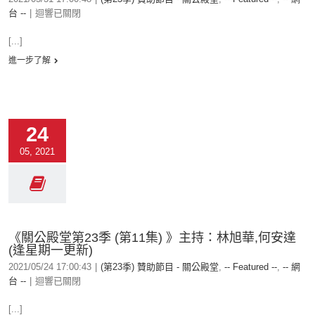
台 --
|
迴響已關閉
[...]
進一步了解
24
05, 2021
《關公殿堂第23季 (第11集) 》主持：林旭華,何安達
(逢星期一更新)
2021/05/24 17:00:43
|
(第23季) 贊助節目 - 關公殿堂
,
-- Featured --
,
-- 網
台 --
|
迴響已關閉
[...]