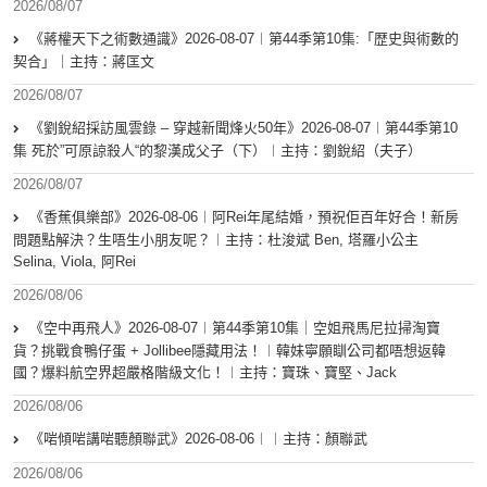
2026/08/07
《蔣權天下之術數通識》2026-08-07︱第44季第10集:「歴史與術數的
契合」｜主持：蔣匡文
2026/08/07
《劉銳紹採訪風雲錄 – 穿越新聞烽火50年》2026-08-07︱第44季第10
集 死於”可原諒殺人“的黎漢成父子（下）︱主持：劉銳紹（夫子）
2026/08/07
《香蕉俱樂部》2026-08-06︱阿Rei年尾結婚，預祝佢百年好合！新房
問題點解決？生唔生小朋友呢？︱主持：杜浚斌 Ben, 塔羅小公主
Selina, Viola, 阿Rei
2026/08/06
《空中再飛人》2026-08-07︱第44季第10集｜空姐飛馬尼拉掃淘寶
貨？挑戰食鴨仔蛋 + Jollibee隱藏用法！︱韓妹寧願瞓公司都唔想返韓
國？爆料航空界超嚴格階級文化！︱主持：寶珠、寶堅、Jack
2026/08/06
《啱傾啱講啱聽顏聯武》2026-08-06︱︱主持：顏聯武
2026/08/06