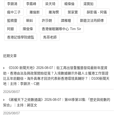
李錦鴻
李鑑峰
梁天琦
楊偉倫
湯寳如
瘋中三子
羅倫斯
羅海憫
葉家寶
薛影儀 - 阿儀
藍精靈
蝌蚪
許莎朗
譚雁瞳
鄭遨汶法筠師傅
阿銀
陳俊偉
香港催眠輔導中心 Tim Sir
香港記憶學院總監
馬哥老師
近期文章
《D100 新聞天地》2026-08-07｜街工再出發重獲藝發局最新年度資
助，香港由治及興政策開始從寬？入境數據顯示外籍人士獲港工作簽證
比五年前翻倍，海外真專才回流代表新香港環境真轉好？｜D100新聞天
地｜主持：李錦洪、C朗
2026/08/07
《蔣權天下之術數通識》2026-08-07︱第44季第10集:「歴史與術數的
契合」｜主持：蔣匡文
2026/08/07