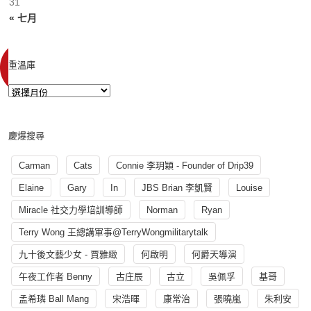
31
« 七月
重溫庫
慶爆搜尋
Carman
Cats
Connie 李玥穎 - Founder of Drip39
Elaine
Gary
In
JBS Brian 李凱賢
Louise
Miracle 社交力學培訓導師
Norman
Ryan
Terry Wong 王總講軍事@TerryWongmilitarytalk
九十後文藝少女 - 賈雅緻
何啟明
何爵天導演
午夜工作者 Benny
古庄辰
古立
吳佩孚
基哥
孟希璘 Ball Mang
宋浩暉
康常治
張曉嵐
朱利安