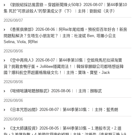
《劉銳紹採訪風雲錄 – 穿越新聞烽火50年》2026-08-07︱第44季第10
集 死於”可原諒殺人“的黎漢成父子（下）︱主持：劉銳紹（夫子）
2026/08/07
《香蕉俱樂部》2026-08-06︱阿Rei年尾結婚，預祝佢百年好合！新房
問題點解決？生唔生小朋友呢？︱主持：杜浚斌 Ben, 塔羅小公主
Selina, Viola, 阿Rei
2026/08/06
《空中再飛人》2026-08-07︱第44季第10集｜空姐飛馬尼拉掃淘寶
貨？挑戰食鴨仔蛋 + Jollibee隱藏用法！︱韓妹寧願瞓公司都唔想返韓
國？爆料航空界超嚴格階級文化！︱主持：寶珠、寶堅、Jack
2026/08/06
《啱傾啱講啱聽顏聯武》2026-08-06︱︱主持：顏聯武
2026/08/06
《日本咒怨凶間》2026-08-07︱第44季第10集：︱主持：藍秀朗
2026/08/06
《沈大師講投資》2026-08-05︱第44季第10集 – 1.港股市況，2.道
指，3.美匯指數，4.美國信貸違約掉期︱主持：沈振盈（逢星期三晚上9