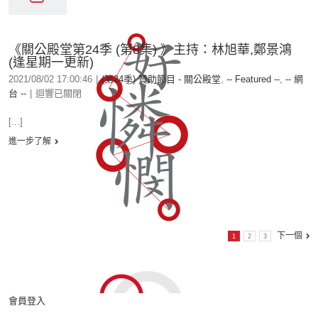
《關公殿堂第24季 (第8集) 》主持：林旭華,鄭景鴻
(逢星期一更新)
2021/08/02 17:00:46
|
(第24季) 贊助節目 - 關公殿堂
,
-- Featured --
,
-- 網
台 --
|
迴響已關閉
[...]
進一步了解
下一個
1
2
3
會員登入