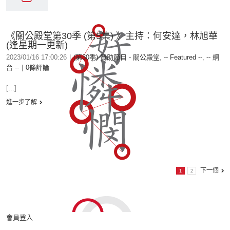
《關公殿堂第30季 (第5集) 》主持：何安達，林旭華
(逢星期一更新)
2023/01/16 17:00:26
|
(第30季) 贊助節目 - 關公殿堂
,
-- Featured --
,
-- 網
台 --
|
0條評論
[...]
進一步了解
下一個
1
2
會員登入