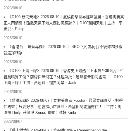
2026/08/10
《D100 新聞天地》2026-08-10｜氣候衝擊世界經濟發展，香港需要真
正未雨綢繆！酷熱天氣下港人應如何應對？｜D100新聞天地｜主持：李
錦洪、Philip
2026/08/10
《香港台 – 聲音專欄》 2026-08-10｜ BBC中文 為何我不後悔20多歲
就選擇結紮
2026/08/10
《D100 上綱上線》2026-08-10｜香港史上最熱！上水飆至39.8度！中
暑竟唔算工傷？前線保障何在？林超英批：暑熱警告形同虛設！｜D100
上綱上線︱主持：黃冠斌、禮賢同學、Jack
2026/08/10
《想講就講》2026-08-07｜要做美食家 Foodie，最緊要講真話，對得
住觀眾；只要好食，也會撐小店食肆，希望佢哋能捱得住！｜主持：馬
溱禧 Heily, 莊韻澄 Xenia, 嘉賓：雅軒 Kinki
2026/08/07
《爵士鍾情》2026-08-07︱第44季10集 – Remembering the