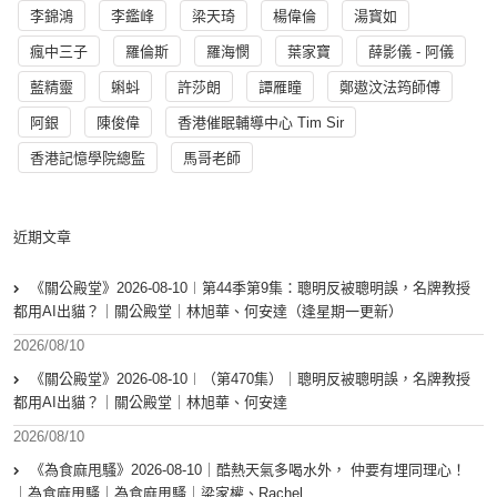
李錦鴻
李鑑峰
梁天琦
楊偉倫
湯寳如
瘋中三子
羅倫斯
羅海憫
葉家寶
薛影儀 - 阿儀
藍精靈
蝌蚪
許莎朗
譚雁瞳
鄭遨汶法筠師傅
阿銀
陳俊偉
香港催眠輔導中心 Tim Sir
香港記憶學院總監
馬哥老師
近期文章
《關公殿堂》2026-08-10︱第44季第9集：聰明反被聰明誤，名牌教授
都用AI出貓？｜關公殿堂｜林旭華、何安達（逢星期一更新）
2026/08/10
《關公殿堂》2026-08-10︱（第470集）｜聰明反被聰明誤，名牌教授
都用AI出貓？｜關公殿堂｜林旭華、何安達
2026/08/10
《為食麻甩騷》2026-08-10｜酷熱天氣多喝水外， 仲要有埋同理心！
｜為食麻甩騷｜為食麻甩騷｜梁家權、Rachel