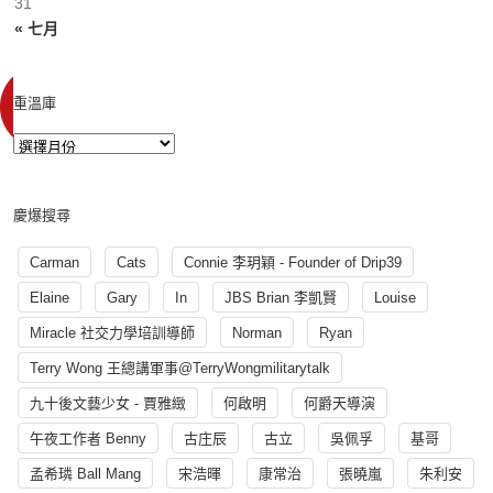
31
« 七月
重溫庫
慶爆搜尋
Carman
Cats
Connie 李玥穎 - Founder of Drip39
Elaine
Gary
In
JBS Brian 李凱賢
Louise
Miracle 社交力學培訓導師
Norman
Ryan
Terry Wong 王總講軍事@TerryWongmilitarytalk
九十後文藝少女 - 賈雅緻
何啟明
何爵天導演
午夜工作者 Benny
古庄辰
古立
吳佩孚
基哥
孟希璘 Ball Mang
宋浩暉
康常治
張曉嵐
朱利安