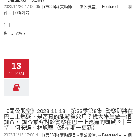
2023/11/20 17:00:35
|
(第33季) 贊助節目 - 關公殿堂
,
-- Featured --
,
-- 網
台 --
|
0條評論
[...]
進一步了解
13
11, 2023
《關公殿堂》2023-11-13︱第33季第8集: 警察即將在
巴士上巡邏，是否真的能發揮效用？找大學生做一個
調查， 調查乘客對於警察在巴士上巡邏的觀感 ?｜主
持：何安達、林旭華（逢星期一更新）
2023/11/13 17:00:41
|
(第33季) 贊助節目 - 關公殿堂
,
-- Featured --
,
-- 網