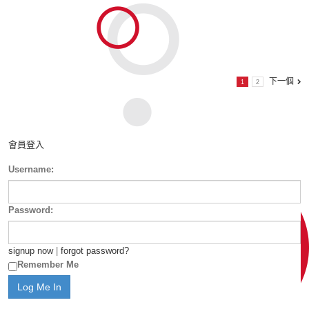
下一個
1
2
會員登入
Username:
Password:
signup now
|
forgot password?
Remember Me