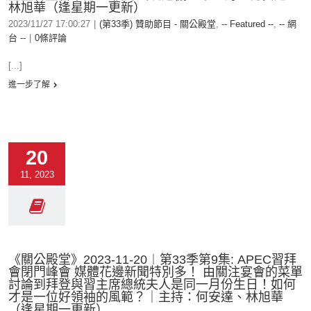
林旭華（逢星期一更新）
2023/11/27 17:00:27
|
(第33季) 贊助節目 - 關公殿堂
,
-- Featured --
,
-- 網
台 --
|
0條評論
[...]
進一步了解
20
11, 2023
《關公殿堂》2023-11-20︱第33季第9集: APEC習拜
會閉門峰會 媒體花邊新聞特別多！ 由關注宴會的菜單
討論到拜登與習主席總統夫人是同一月份生日！如何
才是一位好領袖的風範？｜主持：何安達、林旭華
（逢星期一更新）