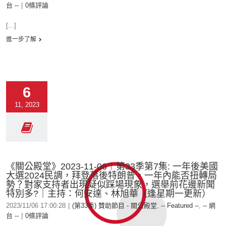
台 --
|
0條評論
[...]
進一步了解
6
11, 2023
《關公殿堂》2023-11-06︱第33季第7集: 一年後美國
大選2024民調，拜登落後特朗普，一年內能否扭轉局
勢？對家支持者出現疑似踩場現象，選舉前花邊新聞
特別多?｜主持：何安達、林旭華（逢星期一更新）
2023/11/06 17:00:28
|
(第33季) 贊助節目 - 關公殿堂
,
-- Featured --
,
-- 網
台 --
|
0條評論