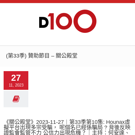
(第33季) 贊助節目 – 關公殿堂
27
11, 2023
《關公殿堂》2023-11-27︱第33季第10集: Hounax虛
擬平台出現多宗受騙， 呢個名已經係騙局 ? 背後反映
證監會監管不力 公信力出現危機？｜主持：何安達、