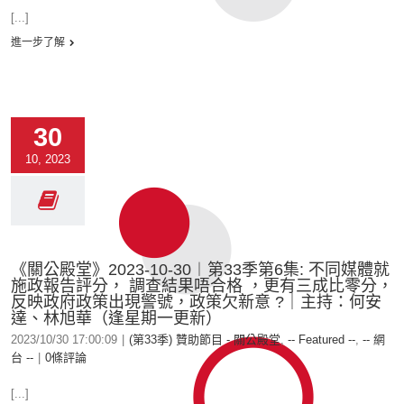
[...]
進一步了解
30
10, 2023
《關公殿堂》2023-10-30︱第33季第6集: 不同媒體就
施政報告評分， 調查結果唔合格 ，更有三成比零分，
反映政府政策出現警號，政策欠新意 ?｜主持：何安
達、林旭華（逢星期一更新）
2023/10/30 17:00:09
|
(第33季) 贊助節目 - 關公殿堂
,
-- Featured --
,
-- 網
台 --
|
0條評論
[...]