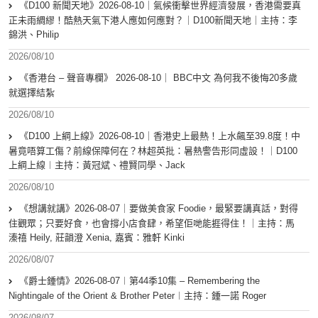
《D100 新聞天地》2026-08-10｜氣候衝擊世界經濟發展，香港需要真
正未雨綢繆！酷熱天氣下港人應如何應對？｜D100新聞天地｜主持：李
錦洪、Philip
2026/08/10
《香港台 – 聲音專欄》 2026-08-10｜ BBC中文 為何我不後悔20多歲
就選擇結紮
2026/08/10
《D100 上綱上線》2026-08-10｜香港史上最熱！上水飆至39.8度！中
暑竟唔算工傷？前線保障何在？林超英批：暑熱警告形同虛設！｜D100
上綱上線︱主持：黃冠斌、禮賢同學、Jack
2026/08/10
《想講就講》2026-08-07｜要做美食家 Foodie，最緊要講真話，對得
住觀眾；只要好食，也會撐小店食肆，希望佢哋能捱得住！｜主持：馬
溱禧 Heily, 莊韻澄 Xenia, 嘉賓：雅軒 Kinki
2026/08/07
《爵士鍾情》2026-08-07︱第44季10集 – Remembering the
Nightingale of the Orient & Brother Peter︱主持：鍾一諾 Roger
2026/08/07