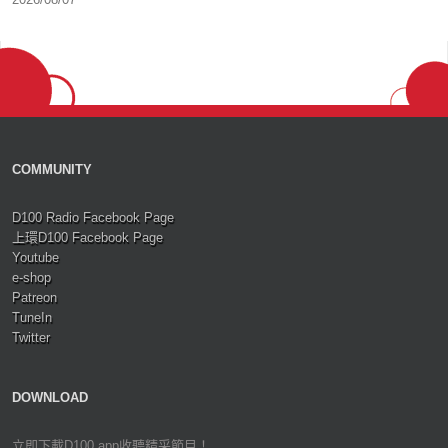
COMMUNITY
D100 Radio Facebook Page
上環D100 Facebook Page
Youtube
e-shop
Patreon
TuneIn
Twitter
DOWNLOAD
立即下載D100 app收聽精采節目！