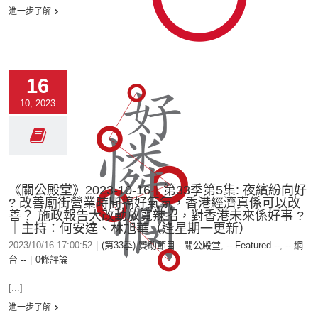
進一步了解
16
10, 2023
《關公殿堂》2023-10-16︱第33季第5集: 夜繽紛向好
? 改善廟街營業時間搞好氣氛，香港經濟真係可以改
善？ 施政報告大改動放寬辣招，對香港未來係好事 ?
｜主持：何安達、林旭華（逢星期一更新）
2023/10/16 17:00:52
|
(第33季) 贊助節目 - 關公殿堂
,
-- Featured --
,
-- 網
台 --
|
0條評論
[...]
進一步了解