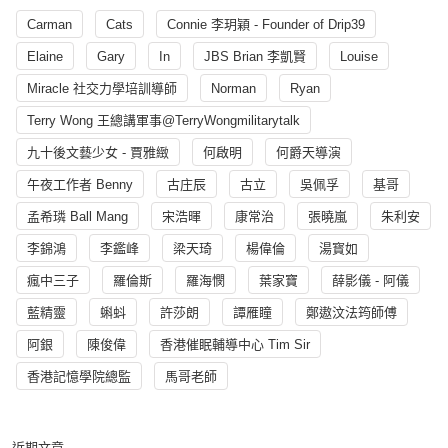
Carman
Cats
Connie 李玥穎 - Founder of Drip39
Elaine
Gary
In
JBS Brian 李凱賢
Louise
Miracle 社交力學培訓導師
Norman
Ryan
Terry Wong 王總講軍事@TerryWongmilitarytalk
九十後文藝少女 - 賈雅緻
何啟明
何爵天導演
午夜工作者 Benny
古庄辰
古立
吳佩孚
基哥
孟希璘 Ball Mang
宋浩暉
康常治
張曉嵐
朱利安
李錦鴻
李鑑峰
梁天琦
楊偉倫
湯寳如
瘋中三子
羅倫斯
羅海憫
葉家寶
薛影儀 - 阿儀
藍精靈
蝌蚪
許莎朗
譚雁瞳
鄭遨汶法筠師傅
阿銀
陳俊偉
香港催眠輔導中心 Tim Sir
香港記憶學院總監
馬哥老師
近期文章