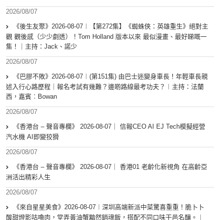
2026/08/07
《後生友聚》2026-08-07︱【第272集】《蜘蛛俠：英雄重生》絕對主
觀 觀後感（少少劇透）！Tom Holland 版本以來 最似漫畫、最好睇嘅一
集！｜主持：Jack、諾少
2026/08/07
《巴膠不敗》2026-08-07︱(第151集) 由巴士迷變身車長！年輕車長親
述入行心路歷程｜報名考試有幾難？邊啲路線最考功夫？︱主持：法蘭
西，嘉賓︰Bowan
2026/08/07
《香港台 – 聲音專欄》 2026-08-07｜ 信報CEO AI EJ Tech模擬經營
汽水機 AI即變狡猾
2026/08/07
《香港台 – 聲音專欄》 2026-08-07｜ 香港01 老齡化新視角 在高齡亞
洲活出精彩人生
2026/08/07
《來自星星美食》2026-08-07︱深圳高端新派中菜驚喜重重！脆卜卜
酸甜燈影咕嚕肉，堂弄黃油蟹黯然銷魂飯，搭配不同口味干邑名釀。︱