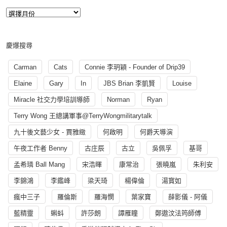
慶爆搜尋
Carman
Cats
Connie 李玥穎 - Founder of Drip39
Elaine
Gary
In
JBS Brian 李凱賢
Louise
Miracle 社交力學培訓導師
Norman
Ryan
Terry Wong 王總講軍事@TerryWongmilitarytalk
九十後文藝少女 - 賈雅緻
何啟明
何爵天導演
午夜工作者 Benny
古庄辰
古立
吳佩孚
基哥
孟希璘 Ball Mang
宋浩暉
康常治
張曉嵐
朱利安
李錦鴻
李鑑峰
梁天琦
楊偉倫
湯寳如
瘋中三子
羅倫斯
羅海憫
葉家寶
薛影儀 - 阿儀
藍精靈
蝌蚪
許莎朗
譚雁瞳
鄭遨汶法筠師傅