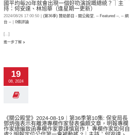
國平均每20年就會出現一個好叻演說嘅總統？｜主
持：何安達、林旭華（逢星期一更新）
2024/08/26 17:00:50
|
(第36季) 贊助節目 - 關公殿堂
,
-- Featured --
,
-- 網
台 --
|
0條評論
[...]
進一步了解
19
08, 2024
《關公殿堂》2024-08-19︱第36季第10集: 保安局長
鄧炳強表示有離港專欄作家發表偏頗文章，明報專欄
作家總編致函專欄作家要謹慎寫作！ 專欄作家如何自
處? 明報定位公信第一會被動搖 ?｜主持：何安達、