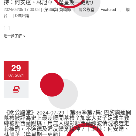
持：何安達、林旭華（逢星期一更新）
2024/08/05 17:00:08
|
(第36季) 贊助節目 - 關公殿堂
,
-- Featured --
,
-- 網
台 --
|
0條評論
[...]
進一步了解
29
07, 2024
《關公殿堂》2024-07-29︱第36季第7集: 巴黎奧運開
幕禮被評為史上最差嘅開幕禮？加拿大女子足球主教
練被新西蘭踢爆，用無人機影新西蘭練波情況被趕走
兼被罰，不道德及違反體育精神？｜主持：何安達、
林旭華（逢星期一更新）