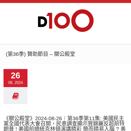
(第36季) 贊助節目 – 關公殿堂
26
08, 2024
《關公殿堂》2024-08-26︱第36季第11集: 美國民主
黨全國代表大會召開，民意調查顯示賀錦麗反超前特
朗普 ! 美國前總統克林頓演講精彩 簡而精易入腦 ? 美