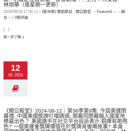
林旭華（逢星期一更新）
2024/08/19 17:00:11
|
(第36季) 贊助節目 - 關公殿堂
,
-- Featured --
,
-- 網
台 --
|
0條評論
[...]
進一步了解
12
08, 2024
《關公殿堂》2024-08-12︱第36季第9集: 今屆奧運閉
幕禮, 中國美國獎牌叮噹碼頭, 開幕同閉幕融入國家地
標最出色？ 美國選手在社交平台投訴表示 銅牌有啲甩
色? 一個奧運會獎牌價值在於獎牌背後嘅故事? 本身