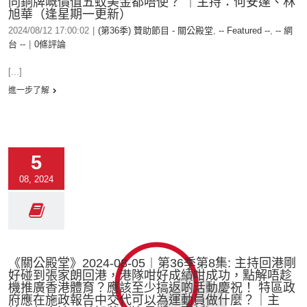
同銅牌嘅價值五蚊美金都唔使？ ｜主持：何安達、林
旭華（逢星期一更新）
2024/08/12 17:00:02
|
(第36季) 贊助節目 - 關公殿堂
,
-- Featured --
,
-- 網
台 --
|
0條評論
[...]
進一步了解
5
08, 2024
《關公殿堂》2024-08-05︱第36季第8集: 主持回港剛
好碰到張家朗回港，港隊咁好成績咁成功，點解唔趁
機推廣香港體育？應該至少搞返啲活動慶祝！ 特區政
府應在施政報告中交代可以為運動員做什麼？｜主