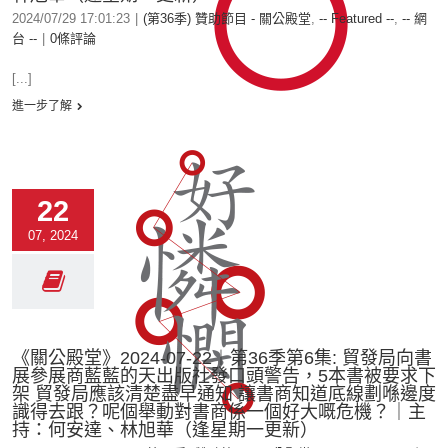
2024/07/29 17:01:23
|
(第36季) 贊助節目 - 關公殿堂
,
-- Featured --
,
-- 網
台 --
|
0條評論
[...]
進一步了解
22
07, 2024
《關公殿堂》2024-07-22︱第36季第6集: 貿發局向書
展參展商藍藍的天出版社發口頭警告，5本書被要求下
架 貿發局應該清楚盡早通知 讓書商知道底線劃喺邊度
識得去跟？呢個舉動對書商係一個好大嘅危機？｜主
持：何安達、林旭華（逢星期一更新）