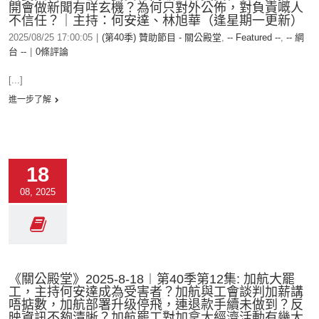
開會做新聞有咩玄機？為何只對外公佈，對負責嘅人
不信任？｜主持：何安達、林旭華（逢星期一更新）
2025/08/25 17:00:05
|
(第40季) 贊助節目 - 關公殿堂
,
-- Featured --
,
-- 網
台 --
|
0條評論
[...]
進一步了解
18
08, 2025
《關公殿堂》2025-8-18︱第40季第12集: 加航大罷
工，主持何安達成為受害者？加航與工會談判加薪講
唔掂數，加航部署升级停飛，連退款手續未做到？反
映資訊不夠清晰？加航罷工對加拿大經濟活動有幾大