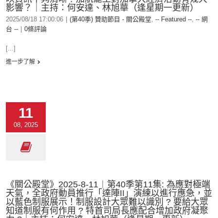
影響？｜主持：何安達、林旭華（逢星期一更新）
2025/08/18 17:00:06
|
(第40季) 贊助節目 - 關公殿堂
,
-- Featured --
,
-- 網
台 --
|
0條評論
[...]
進一步了解
11
08, 2025
《關公殿堂》2025-8-11︱第40季第11集: 為應對極端
天氣，全政府動員推行「達陣II」演練以進行應急，並
以藍色制服展示！制服設計大眾難以識別 ? 要給大眾
知道制服有何作用 ? 特首司局長應配合增加政府凝聚