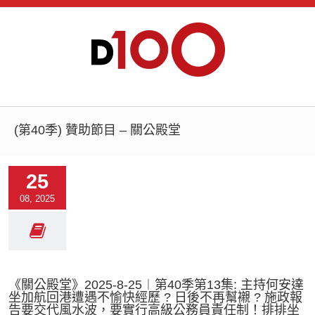
(第40季) 贊助節目 – 關公殿堂
25
08, 2025
《關公殿堂》2025-8-25︱第40季第13集: 主持何安達
坐加航回港遭遇不愉快經歷 ? 日後不再幫襯 ? 施政報
告要交代風水波，要實行高級公務員責任制！排排坐