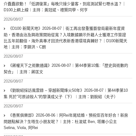
介蠢蠢欲動！「低調復業」每晚只接少量客，到底測試緊乜嘢水溫？｜
D100上綱上線︱主持：黃冠斌、禮賢同學、何亨
2026/08/07
《D100 新聞天地》2026-08-07｜街工再出發重獲藝發局最新年度資
助，香港由治及興政策開始從寬？入境數據顯示外籍人士獲港工作簽證
比五年前翻倍，海外真專才回流代表新香港環境真轉好？｜D100新聞天
地｜主持：李錦洪、C朗
2026/08/07
《蔣權天下之術數通識》2026-08-07︱第44季第10集:「歴史與術數的
契合」｜主持：蔣匡文
2026/08/07
《劉銳紹採訪風雲錄 – 穿越新聞烽火50年》2026-08-07︱第44季第10
集 死於”可原諒殺人“的黎漢成父子（下）︱主持：劉銳紹（夫子）
2026/08/07
《香蕉俱樂部》2026-08-06︱阿Rei年尾結婚，預祝佢百年好合！新房
問題點解決？生唔生小朋友呢？︱主持：杜浚斌 Ben, 塔羅小公主
Selina, Viola, 阿Rei