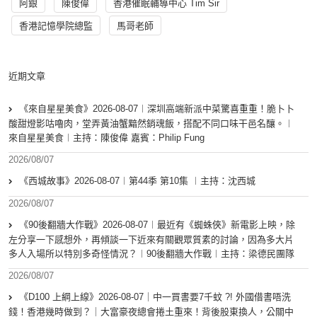
阿銀
陳俊偉
香港催眠輔導中心 Tim Sir
香港記憶學院總監
馬哥老師
近期文章
《來自星星美食》2026-08-07︱深圳高端新派中菜驚喜重重！脆卜卜
酸甜燈影咕嚕肉，堂弄黃油蟹黯然銷魂飯，搭配不同口味干邑名釀。︱
來自星星美食︱主持：陳俊偉 嘉賓：Philip Fung
2026/08/07
《西城故事》2026-08-07︱第44季 第10集 ︱主持：沈西城
2026/08/07
《90後翻牆大作戰》2026-08-07︱最近有《蜘蛛俠》新電影上映，除
左分享一下感想外，再傾談一下近來有關觀眾質素的討論，因為多大片
多人入場所以特別多奇怪情況？︱90後翻牆大作戰︱主持：梁德民團隊
2026/08/07
《D100 上綱上線》2026-08-07｜中一買書要7千蚊 ?! 外國借書唔洗
錢！香港幾時做到？｜大富豪夜總會捲土重來！背後股東換人，公關中