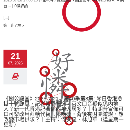
2025/07/28 17:00:16
|
(第40季) 贊助節目 - 關公殿堂
,
-- Featured --
,
-- 網
台 --
|
0條評論
[...]
進一步了解
21
07, 2025
《關公殿堂》2025-7-21︱第40季第8集: 琴日香港懸
掛十號颱風，記者紮馬報道，英文口音疑似係内地
人？新一代香港記者係內地人居多？｜特朗普宣佈可
口可樂改用蔗糖代替玉米糖漿，背後有財團遊說，想
改變市場供求？｜主持：何安達、林旭華（逢星期一
更新）