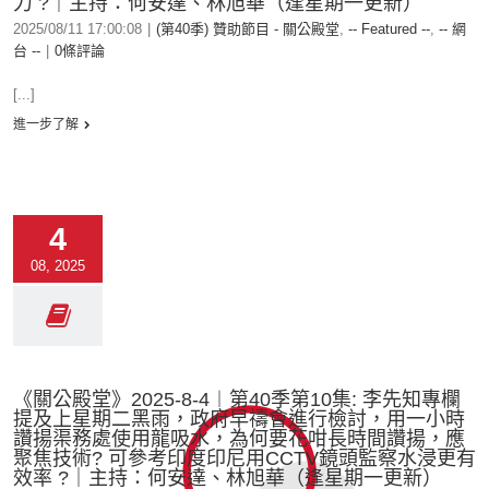
力 ?｜主持：何安達、林旭華（逢星期一更新）
2025/08/11 17:00:08
|
(第40季) 贊助節目 - 關公殿堂
,
-- Featured --
,
-- 網
台 --
|
0條評論
[...]
進一步了解
4
08, 2025
《關公殿堂》2025-8-4︱第40季第10集: 李先知專欄
提及上星期二黑雨，政府早禱會進行檢討，用一小時
讚揚渠務處使用龍吸水，為何要花咁長時間讚揚，應
聚焦技術? 可參考印度印尼用CCTV鏡頭監察水浸更有
效率 ?｜主持：何安達、林旭華（逢星期一更新）