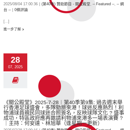
2025/08/04 17:00:36
|
(第40季) 贊助節目 - 關公殿堂
,
-- Featured --
,
-- 網
台 --
|
0條評論
[...]
進一步了解
28
07, 2025
《關公殿堂》2025-7-28︱第40季第9集: 過去週末舉
行香港足球盛會，多隊勁旅來港！球迷反應熱烈！利
物浦球員親民同球迷合照簽名，反映球隊文化 ? 盛事
成功，特區政府應再邀請利物浦來港多一場表演賽 ?
｜主持：何安達、林旭華（逢星期一更新）