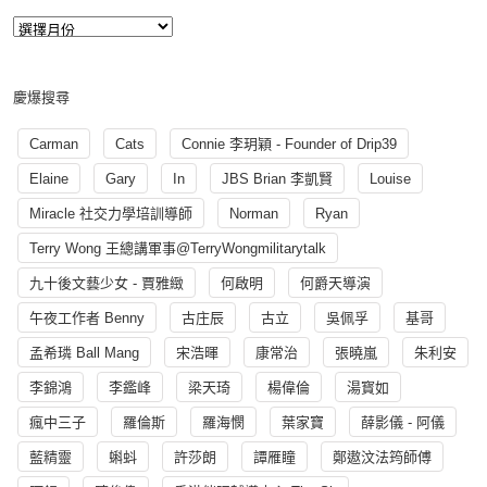
慶爆搜尋
Carman
Cats
Connie 李玥穎 - Founder of Drip39
Elaine
Gary
In
JBS Brian 李凱賢
Louise
Miracle 社交力學培訓導師
Norman
Ryan
Terry Wong 王總講軍事@TerryWongmilitarytalk
九十後文藝少女 - 賈雅緻
何啟明
何爵天導演
午夜工作者 Benny
古庄辰
古立
吳佩孚
基哥
孟希璘 Ball Mang
宋浩暉
康常治
張曉嵐
朱利安
李錦鴻
李鑑峰
梁天琦
楊偉倫
湯寳如
瘋中三子
羅倫斯
羅海憫
葉家寶
薛影儀 - 阿儀
藍精靈
蝌蚪
許莎朗
譚雁瞳
鄭遨汶法筠師傅