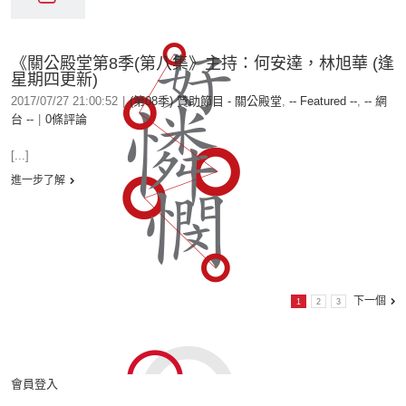
《關公殿堂第8季(第八集》主持：何安達，林旭華 (逢
星期四更新)
2017/07/27 21:00:52
|
(第08季) 贊助節目 - 關公殿堂
,
-- Featured --
,
-- 網
台 --
|
0條評論
[...]
進一步了解
下一個
1
2
3
會員登入