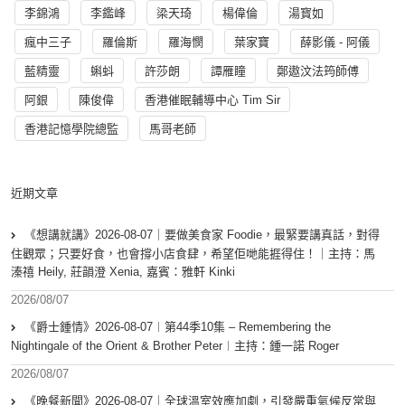
李錦鴻
李鑑峰
梁天琦
楊偉倫
湯寳如
瘋中三子
羅倫斯
羅海憫
葉家寶
薛影儀 - 阿儀
藍精靈
蝌蚪
許莎朗
譚雁瞳
鄭遨汶法筠師傅
阿銀
陳俊偉
香港催眠輔導中心 Tim Sir
香港記憶學院總監
馬哥老師
近期文章
《想講就講》2026-08-07｜要做美食家 Foodie，最緊要講真話，對得
住觀眾；只要好食，也會撐小店食肆，希望佢哋能捱得住！｜主持：馬
溱禧 Heily, 莊韻澄 Xenia, 嘉賓：雅軒 Kinki
2026/08/07
《爵士鍾情》2026-08-07︱第44季10集 – Remembering the
Nightingale of the Orient & Brother Peter︱主持：鍾一諾 Roger
2026/08/07
《晚餐新聞》2026-08-07｜全球溫室效應加劇，引發嚴重氣候反常與