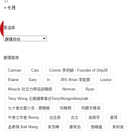
31
« 七月
重溫庫
慶爆搜尋
Carman
Cats
Connie 李玥穎 - Founder of Drip39
Elaine
Gary
In
JBS Brian 李凱賢
Louise
Miracle 社交力學培訓導師
Norman
Ryan
Terry Wong 王總講軍事@TerryWongmilitarytalk
九十後文藝少女 - 賈雅緻
何啟明
何爵天導演
午夜工作者 Benny
古庄辰
古立
吳佩孚
基哥
孟希璘 Ball Mang
宋浩暉
康常治
張曉嵐
朱利安