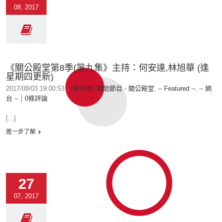
08, 2017
《關公殿堂第8季(第九集》主持：何安達,林旭華 (逢
星期四更新)
2017/08/03 19:00:53
|
(第08季) 贊助節目 - 關公殿堂
,
-- Featured --
,
-- 網
台 --
|
0條評論
[...]
進一步了解
27
07, 2017