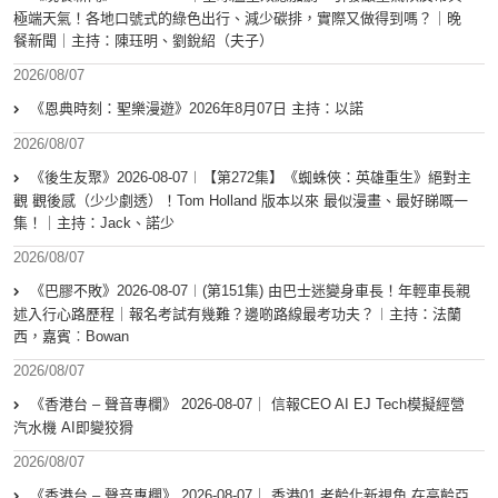
極端天氣！各地口號式的綠色出行、減少碳排，實際又做得到嗎？｜晚
餐新聞｜主持：陳珏明、劉銳紹（夫子）
2026/08/07
《恩典時刻：聖樂漫遊》2026年8月07日 主持：以諾
2026/08/07
《後生友聚》2026-08-07︱【第272集】《蜘蛛俠：英雄重生》絕對主
觀 觀後感（少少劇透）！Tom Holland 版本以來 最似漫畫、最好睇嘅一
集！｜主持：Jack、諾少
2026/08/07
《巴膠不敗》2026-08-07︱(第151集) 由巴士迷變身車長！年輕車長親
述入行心路歷程｜報名考試有幾難？邊啲路線最考功夫？︱主持：法蘭
西，嘉賓︰Bowan
2026/08/07
《香港台 – 聲音專欄》 2026-08-07｜ 信報CEO AI EJ Tech模擬經營
汽水機 AI即變狡猾
2026/08/07
《香港台 – 聲音專欄》 2026-08-07｜ 香港01 老齡化新視角 在高齡亞