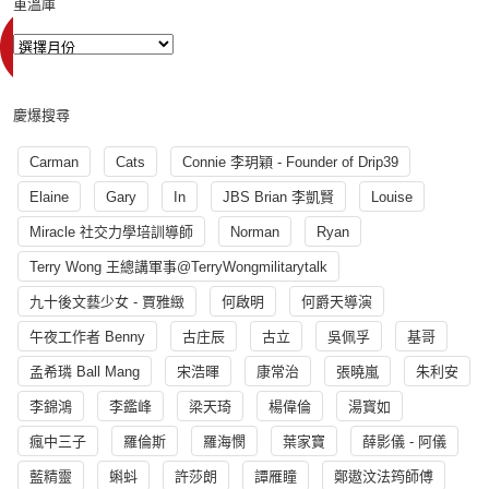
重溫庫
慶爆搜尋
Carman
Cats
Connie 李玥穎 - Founder of Drip39
Elaine
Gary
In
JBS Brian 李凱賢
Louise
Miracle 社交力學培訓導師
Norman
Ryan
Terry Wong 王總講軍事@TerryWongmilitarytalk
九十後文藝少女 - 賈雅緻
何啟明
何爵天導演
午夜工作者 Benny
古庄辰
古立
吳佩孚
基哥
孟希璘 Ball Mang
宋浩暉
康常治
張曉嵐
朱利安
李錦鴻
李鑑峰
梁天琦
楊偉倫
湯寳如
瘋中三子
羅倫斯
羅海憫
葉家寶
薛影儀 - 阿儀
藍精靈
蝌蚪
許莎朗
譚雁瞳
鄭遨汶法筠師傅