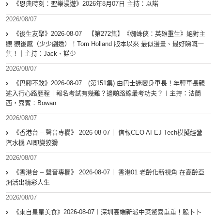
《恩典時刻：聖樂漫遊》2026年8月07日 主持：以諾
2026/08/07
《後生友聚》2026-08-07︱【第272集】《蜘蛛俠：英雄重生》絕對主
觀 觀後感（少少劇透）！Tom Holland 版本以來 最似漫畫、最好睇嘅一
集！｜主持：Jack、諾少
2026/08/07
《巴膠不敗》2026-08-07︱(第151集) 由巴士迷變身車長！年輕車長親
述入行心路歷程｜報名考試有幾難？邊啲路線最考功夫？︱主持：法蘭
西，嘉賓︰Bowan
2026/08/07
《香港台 – 聲音專欄》 2026-08-07｜ 信報CEO AI EJ Tech模擬經營
汽水機 AI即變狡猾
2026/08/07
《香港台 – 聲音專欄》 2026-08-07｜ 香港01 老齡化新視角 在高齡亞
洲活出精彩人生
2026/08/07
《來自星星美食》2026-08-07︱深圳高端新派中菜驚喜重重！脆卜卜