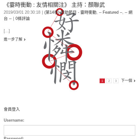
《霎時衝動 : 友情相關注》 主持：顏聯武
2019/03/01 20:30:18
|
(第14季) 贊助節目 - 霎時衝動
,
-- Featured --
,
-- 網
台 --
|
0條評論
[...]
進一步了解
下一個
1
2
3
會員登入
Username:
Password: