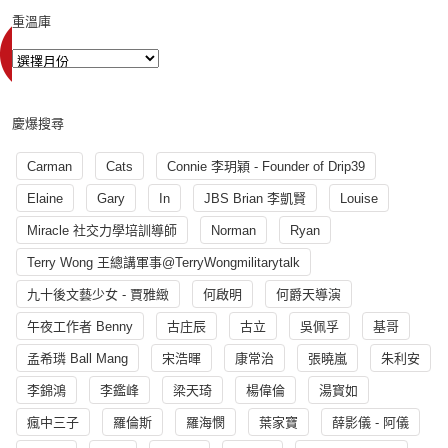
重溫庫
慶爆搜尋
Carman
Cats
Connie 李玥穎 - Founder of Drip39
Elaine
Gary
In
JBS Brian 李凱賢
Louise
Miracle 社交力學培訓導師
Norman
Ryan
Terry Wong 王總講軍事@TerryWongmilitarytalk
九十後文藝少女 - 賈雅緻
何啟明
何爵天導演
午夜工作者 Benny
古庄辰
古立
吳佩孚
基哥
孟希璘 Ball Mang
宋浩暉
康常治
張曉嵐
朱利安
李錦鴻
李鑑峰
梁天琦
楊偉倫
湯寳如
瘋中三子
羅倫斯
羅海憫
葉家寶
薛影儀 - 阿儀