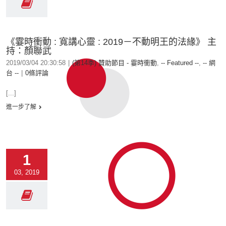
《霎時衝動 : 寬講心靈 : 2019－不動明王的法緣》 主
持：顏聯武
2019/03/04 20:30:58
|
(第14季) 贊助節目 - 霎時衝動
,
-- Featured --
,
-- 網
台 --
|
0條評論
[...]
進一步了解
1
03, 2019