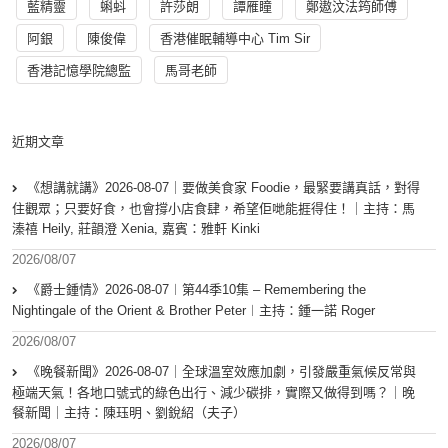
藍精靈
蝌蚪
許莎朗
譚雁瞳
鄭遨汶法筠師傅
阿銀
陳俊偉
香港催眠輔導中心 Tim Sir
香港記憶學院總監
馬哥老師
近期文章
《想講就講》2026-08-07｜要做美食家 Foodie，最緊要講真話，對得
住觀眾；只要好食，也會撐小店食肆，希望佢哋能捱得住！｜主持：馬
溱禧 Heily, 莊韻澄 Xenia, 嘉賓：雅軒 Kinki
2026/08/07
《爵士鍾情》2026-08-07︱第44季10集 – Remembering the
Nightingale of the Orient & Brother Peter︱主持：鍾一諾 Roger
2026/08/07
《晚餐新聞》2026-08-07｜全球溫室效應加劇，引發嚴重氣候反常與
極端天氣！各地口號式的綠色出行、減少碳排，實際又做得到嗎？｜晚
餐新聞｜主持：陳珏明、劉銳紹（夫子）
2026/08/07