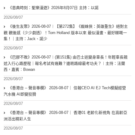
《恩典時刻：聖樂漫遊》2026年8月07日 主持：以諾
2026/08/07
《後生友聚》2026-08-07︱【第272集】《蜘蛛俠：英雄重生》絕對主
觀 觀後感（少少劇透）！Tom Holland 版本以來 最似漫畫、最好睇嘅一
集！｜主持：Jack、諾少
2026/08/07
《巴膠不敗》2026-08-07︱(第151集) 由巴士迷變身車長！年輕車長親
述入行心路歷程｜報名考試有幾難？邊啲路線最考功夫？︱主持：法蘭
西，嘉賓︰Bowan
2026/08/07
《香港台 – 聲音專欄》 2026-08-07｜ 信報CEO AI EJ Tech模擬經營
汽水機 AI即變狡猾
2026/08/07
《香港台 – 聲音專欄》 2026-08-07｜ 香港01 老齡化新視角 在高齡亞
洲活出精彩人生
2026/08/07