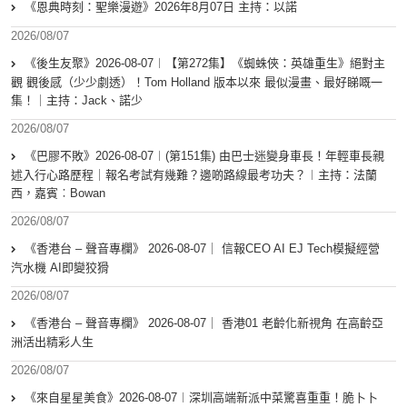
《恩典時刻：聖樂漫遊》2026年8月07日 主持：以諾
2026/08/07
《後生友聚》2026-08-07︱【第272集】《蜘蛛俠：英雄重生》絕對主
觀 觀後感（少少劇透）！Tom Holland 版本以來 最似漫畫、最好睇嘅一
集！｜主持：Jack、諾少
2026/08/07
《巴膠不敗》2026-08-07︱(第151集) 由巴士迷變身車長！年輕車長親
述入行心路歷程｜報名考試有幾難？邊啲路線最考功夫？︱主持：法蘭
西，嘉賓︰Bowan
2026/08/07
《香港台 – 聲音專欄》 2026-08-07｜ 信報CEO AI EJ Tech模擬經營
汽水機 AI即變狡猾
2026/08/07
《香港台 – 聲音專欄》 2026-08-07｜ 香港01 老齡化新視角 在高齡亞
洲活出精彩人生
2026/08/07
《來自星星美食》2026-08-07︱深圳高端新派中菜驚喜重重！脆卜卜