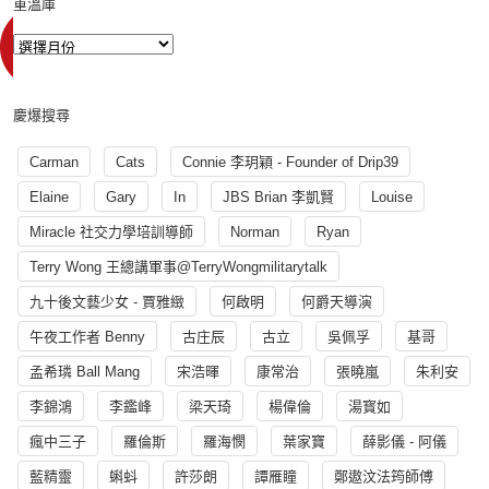
重溫庫
慶爆搜尋
Carman
Cats
Connie 李玥穎 - Founder of Drip39
Elaine
Gary
In
JBS Brian 李凱賢
Louise
Miracle 社交力學培訓導師
Norman
Ryan
Terry Wong 王總講軍事@TerryWongmilitarytalk
九十後文藝少女 - 賈雅緻
何啟明
何爵天導演
午夜工作者 Benny
古庄辰
古立
吳佩孚
基哥
孟希璘 Ball Mang
宋浩暉
康常治
張曉嵐
朱利安
李錦鴻
李鑑峰
梁天琦
楊偉倫
湯寳如
瘋中三子
羅倫斯
羅海憫
葉家寶
薛影儀 - 阿儀
藍精靈
蝌蚪
許莎朗
譚雁瞳
鄭遨汶法筠師傅