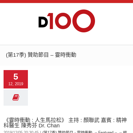
(第17季) 贊助節目 – 霎時衝動
5
12, 2019
《霎時衝動 : 人生馬拉松》 主持 : 顏聯武 嘉賓 : 精神
科醫生 陳秀芬 Dr. Chan
2019/12/05 20:30:45
|
(第17季) 贊助節目 - 霎時衝動
,
-- Featured --
,
-- 網