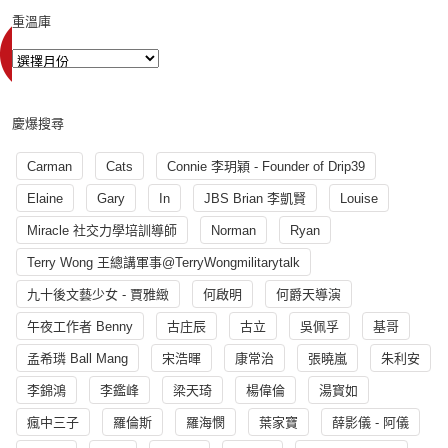
重溫庫
慶爆搜尋
Carman
Cats
Connie 李玥穎 - Founder of Drip39
Elaine
Gary
In
JBS Brian 李凱賢
Louise
Miracle 社交力學培訓導師
Norman
Ryan
Terry Wong 王總講軍事@TerryWongmilitarytalk
九十後文藝少女 - 賈雅緻
何啟明
何爵天導演
午夜工作者 Benny
古庄辰
古立
吳佩孚
基哥
孟希璘 Ball Mang
宋浩暉
康常治
張曉嵐
朱利安
李錦鴻
李鑑峰
梁天琦
楊偉倫
湯寳如
瘋中三子
羅倫斯
羅海憫
葉家寶
薛影儀 - 阿儀