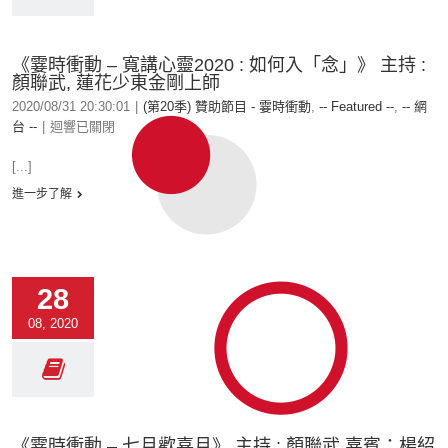
《霎時衝動 – 寬講心靈2020 : 如何入「念」》 主持 :
顏聯武, 蓮花少東金剛上師
2020/08/31 20:30:01
|
(第20季) 贊助節目 - 霎時衝動
,
-- Featured --
,
-- 網
台 --
|
迴響已關閉
[...]
進一步了解
28
08, 2020
《霎時衝動 – 七月歡喜月》 主持 : 顏聯武 嘉賓：楊紹