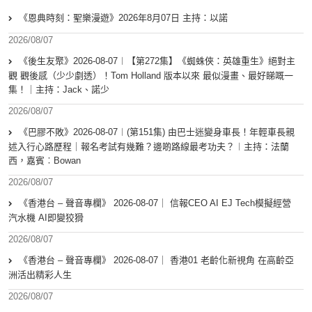
《恩典時刻：聖樂漫遊》2026年8月07日 主持：以諾
2026/08/07
《後生友聚》2026-08-07︱【第272集】《蜘蛛俠：英雄重生》絕對主
觀 觀後感（少少劇透）！Tom Holland 版本以來 最似漫畫、最好睇嘅一
集！｜主持：Jack、諾少
2026/08/07
《巴膠不敗》2026-08-07︱(第151集) 由巴士迷變身車長！年輕車長親
述入行心路歷程｜報名考試有幾難？邊啲路線最考功夫？︱主持：法蘭
西，嘉賓︰Bowan
2026/08/07
《香港台 – 聲音專欄》 2026-08-07｜ 信報CEO AI EJ Tech模擬經營
汽水機 AI即變狡猾
2026/08/07
《香港台 – 聲音專欄》 2026-08-07｜ 香港01 老齡化新視角 在高齡亞
洲活出精彩人生
2026/08/07