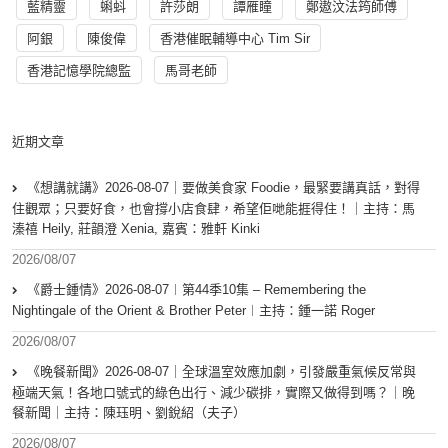
藍精靈
蝌蚪
許莎朗
譚雁瞳
鄭遨汶法筠師傅
阿銀
陳俊偉
香港催眠輔導中心 Tim Sir
香港記憶學院總監
馬哥老師
近期文章
《想講就講》2026-08-07｜要做美食家 Foodie，最緊要講真話，對得
住觀眾；只要好食，也會撐小店食肆，希望佢哋能捱得住！｜主持：馬
溱禧 Heily, 莊韻澄 Xenia, 嘉賓：雅軒 Kinki
2026/08/07
《爵士鍾情》2026-08-07︱第44季10集 – Remembering the
Nightingale of the Orient & Brother Peter︱主持：鍾一諾 Roger
2026/08/07
《晚餐新聞》2026-08-07｜全球溫室效應加劇，引發嚴重氣候反常與
極端天氣！各地口號式的綠色出行、減少碳排，實際又做得到嗎？｜晚
餐新聞｜主持：陳珏明、劉銳紹（夫子）
2026/08/07