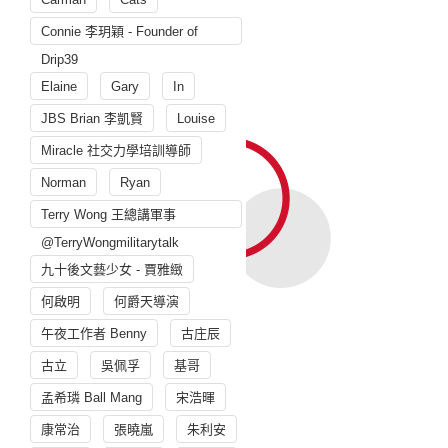
Connie 李玥穎 - Founder of
Drip39
Elaine
Gary
In
JBS Brian 李凱賢
Louise
Miracle 社交力學培訓導師
Norman
Ryan
Terry Wong 王總講軍事
@TerryWongmilitarytalk
九十後文藝少女 - 賈雅緻
何啟明
何爵天導演
午夜工作者 Benny
古庄辰
古立
吳佩孚
基哥
孟希璘 Ball Mang
宋浩暉
康常治
張曉嵐
朱利安