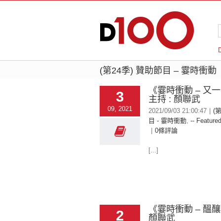
(第24季) 贊助節目 – 霎時衝動
《霎時衝動 – 又
3
主持 : 顏聯武
09, 2021
2021/09/03 21:00:47
|
(
目 - 霎時衝動
,
-- Featured
|
0條評論
[...]
《霎時衝動 – 醞釀
2
顏聯武