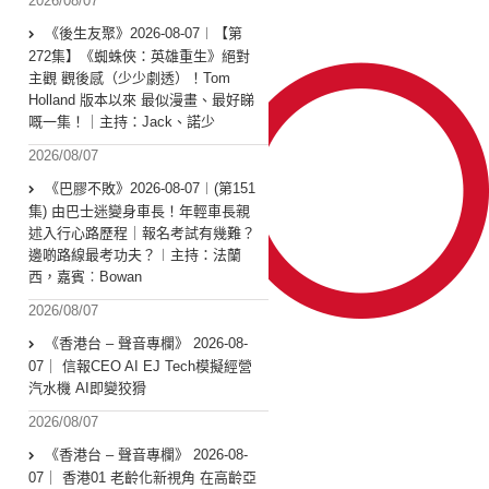
2026/08/07
《後生友聚》2026-08-07︱【第
272集】《蜘蛛俠：英雄重生》絕對
主觀 觀後感（少少劇透）！Tom
Holland 版本以來 最似漫畫、最好睇
嘅一集！｜主持：Jack、諾少
2026/08/07
《巴膠不敗》2026-08-07︱(第151
集) 由巴士迷變身車長！年輕車長親
述入行心路歷程｜報名考試有幾難？
邊啲路線最考功夫？︱主持：法蘭
西，嘉賓︰Bowan
2026/08/07
《香港台 – 聲音專欄》 2026-08-
07｜ 信報CEO AI EJ Tech模擬經營
汽水機 AI即變狡猾
2026/08/07
《香港台 – 聲音專欄》 2026-08-
07｜ 香港01 老齡化新視角 在高齡亞