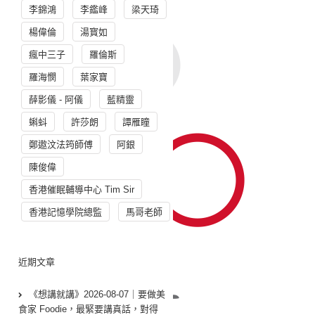
李錦鴻
李鑑峰
梁天琦
楊偉倫
湯寳如
瘋中三子
羅倫斯
羅海憫
葉家寶
薛影儀 - 阿儀
藍精靈
蝌蚪
許莎朗
譚雁瞳
鄭遨汶法筠師傅
阿銀
陳俊偉
香港催眠輔導中心 Tim Sir
香港記憶學院總監
馬哥老師
近期文章
《想講就講》2026-08-07｜要做美
食家 Foodie，最緊要講真話，對得