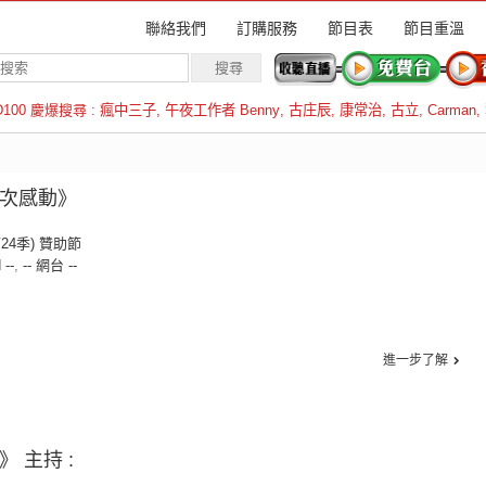
聯絡我們
訂購服務
節目表
節目重溫
D100 慶爆搜尋 :
瘋中三子
,
午夜工作者 Benny
,
古庄辰
,
康常治
,
古立
,
Carman
,
羅倫斯
一次感動》
第24季) 贊助節
 --
,
-- 網台 --
進一步了解
》 主持 :