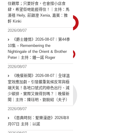
住觀眾；只要好食，也會撐小店食
肆，希望佢哋能捱得住！｜主持：馬
溱禧 Heily, 莊韻澄 Xenia, 嘉賓：雅
軒 Kinki
2026/08/07
《爵士鍾情》2026-08-07︱第44季
10集 – Remembering the
Nightingale of the Orient & Brother
Peter︱主持：鍾一諾 Roger
2026/08/07
《晚餐新聞》2026-08-07｜全球溫
室效應加劇，引發嚴重氣候反常與極
端天氣！各地口號式的綠色出行、減
少碳排，實際又做得到嗎？｜晚餐新
聞｜主持：陳珏明、劉銳紹（夫子）
2026/08/07
《恩典時刻：聖樂漫遊》2026年8
月07日 主持：以諾