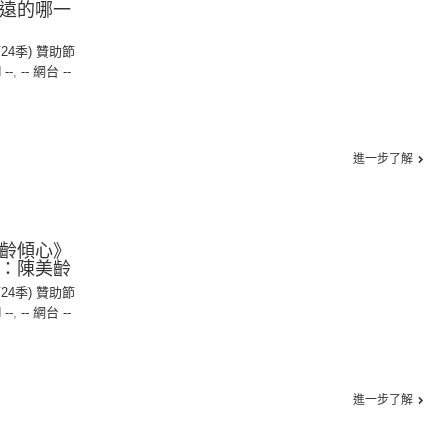
遙遠的哪一
第24季) 贊助節
 --
,
-- 網台 --
進一步了解
美齡傾心》
賓：陳美齡
第24季) 贊助節
 --
,
-- 網台 --
進一步了解