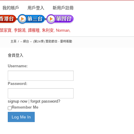
我的賬戶
用戶登入
新用戶註冊
葉家寶
,
李錦鴻
,
譚雁瞳
,
朱利安
,
Norman
,
主頁
-- 網台 --
(第24季) 贊助節目 - 霎時衝動
會員登入
Username:
Password:
signup now
|
forgot password?
Remember Me