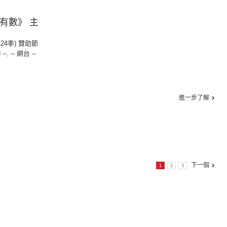
中有數》 主
第24季) 贊助節
 --
,
-- 網台 --
進一步了解
下一個
1
2
3