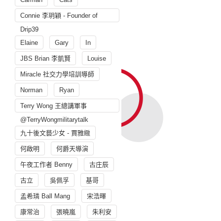
Connie 李玥穎 - Founder of
Drip39
Elaine
Gary
In
JBS Brian 李凱賢
Louise
Miracle 社交力學培訓導師
Norman
Ryan
Terry Wong 王總講軍事
@TerryWongmilitarytalk
九十後文藝少女 - 賈雅緻
何啟明
何爵天導演
午夜工作者 Benny
古庄辰
古立
吳佩孚
基哥
孟希璘 Ball Mang
宋浩暉
康常治
張曉嵐
朱利安