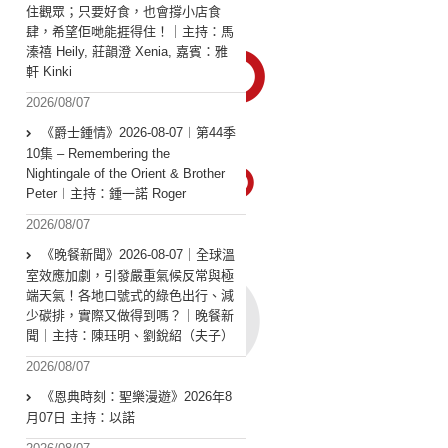
住觀眾；只要好食，也會撐小店食
肆，希望佢哋能捱得住！｜主持：馬
溱禧 Heily, 莊韻澄 Xenia, 嘉賓：雅
軒 Kinki
2026/08/07
《爵士鍾情》2026-08-07︱第44季
10集 – Remembering the
Nightingale of the Orient & Brother
Peter︱主持：鍾一諾 Roger
2026/08/07
《晚餐新聞》2026-08-07｜全球溫
室效應加劇，引發嚴重氣候反常與極
端天氣！各地口號式的綠色出行、減
少碳排，實際又做得到嗎？｜晚餐新
聞｜主持：陳珏明、劉銳紹（夫子）
2026/08/07
《恩典時刻：聖樂漫遊》2026年8
月07日 主持：以諾