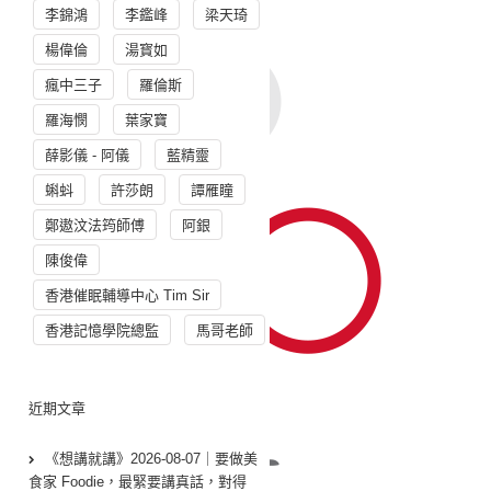
李錦鴻
李鑑峰
梁天琦
楊偉倫
湯寳如
瘋中三子
羅倫斯
羅海憫
葉家寶
薛影儀 - 阿儀
藍精靈
蝌蚪
許莎朗
譚雁瞳
鄭遨汶法筠師傅
阿銀
陳俊偉
香港催眠輔導中心 Tim Sir
香港記憶學院總監
馬哥老師
近期文章
《想講就講》2026-08-07｜要做美
食家 Foodie，最緊要講真話，對得