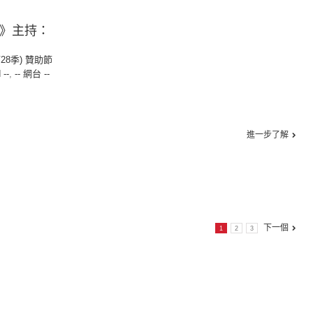
仙》主持：
第28季) 贊助節
 --
,
-- 網台 --
進一步了解
下一個
1
2
3