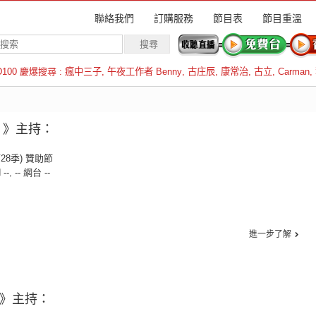
聯絡我們
訂購服務
節目表
節目重溫
D100 慶爆搜尋 :
瘋中三子
,
午夜工作者 Benny
,
古庄辰
,
康常治
,
古立
,
Carman
,
羅倫斯
問 》主持：
第28季) 贊助節
 --
,
-- 網台 --
進一步了解
靜》主持：