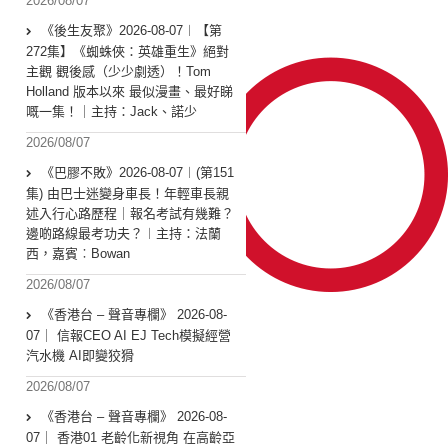
2026/08/07
《後生友聚》2026-08-07︱【第
272集】《蜘蛛俠：英雄重生》絕對
主觀 觀後感（少少劇透）！Tom
Holland 版本以來 最似漫畫、最好睇
嘅一集！｜主持：Jack、諾少
2026/08/07
《巴膠不敗》2026-08-07︱(第151
集) 由巴士迷變身車長！年輕車長親
述入行心路歷程｜報名考試有幾難？
邊啲路線最考功夫？︱主持：法蘭
西，嘉賓︰Bowan
2026/08/07
《香港台 – 聲音專欄》 2026-08-
07｜ 信報CEO AI EJ Tech模擬經營
汽水機 AI即變狡猾
2026/08/07
《香港台 – 聲音專欄》 2026-08-
07｜ 香港01 老齡化新視角 在高齡亞