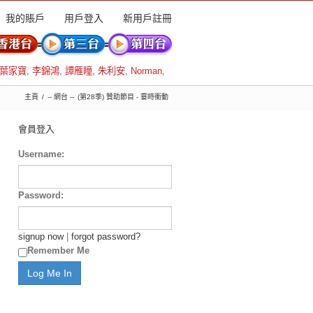
我的賬戶
用戶登入
新用戶註冊
葉家寶
,
李錦鴻
,
譚雁瞳
,
朱利安
,
Norman
,
主頁
-- 網台 --
(第28季) 贊助節目 - 霎時衝動
會員登入
Username:
Password:
signup now
|
forgot password?
Remember Me