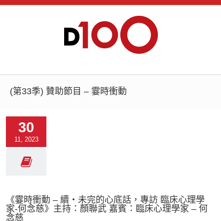
(第33季) 贊助節目 – 霎時衝動
30
11, 2023
《霎時衝動 – 續‧未完的心底話，專訪 臨床心理學
家-何念慈》主持：顏聯武 嘉賓：臨床心理學家 – 何
念慈