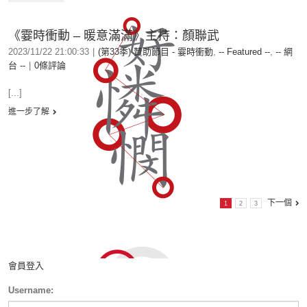
《霎時衝動 – 暖意滿滿》主持：顏聯武
2023/11/22 21:00:33
|
(第33季) 贊助節目 - 霎時衝動
,
-- Featured --
,
-- 網
台 --
|
0條評論
[...]
進一步了解
下一個
1
2
3
會員登入
Username: