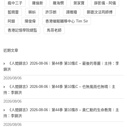
瘋中三子
羅倫斯
羅海憫
葉家寶
薛影儀 - 阿儀
藍精靈
蝌蚪
許莎朗
譚雁瞳
鄭遨汶法筠師傅
阿銀
陳俊偉
香港催眠輔導中心 Tim Sir
香港記憶學院總監
馬哥老師
近期文章
《人間錦言》2026-08-06︱第44季 第10集E – 最後的尊嚴︱主持：李
錦洪
2026/08/06
《人間錦言》2026-08-06︱第44季 第10集C – 也無風雨也無晴︱主
持：李錦洪
2026/08/06
《人間錦言》2026-08-06︱第44季 第10集B – 黃仁勳的生命教育︱主
持：李錦洪
2026/08/06