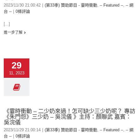
2023/11/30 21:00:42
|
(第33季) 贊助節目 - 霎時衝動
,
-- Featured --
,
-- 網
台 --
|
0條評論
[...]
進一步了解
29
11, 2023
《霎時衝動 – 二少奶來過！怎可缺少三少奶呢？ 專訪
《朱門怨》三少奶 – 吳浣儀 》主持：顏聯武 嘉賓：
吳浣儀
2023/11/29 21:00:14
|
(第33季) 贊助節目 - 霎時衝動
,
-- Featured --
,
-- 網
台 --
|
0條評論