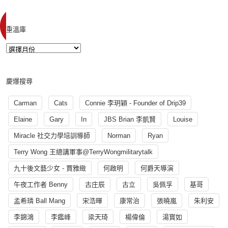
重溫庫
慶爆搜尋
Carman
Cats
Connie 李玥穎 - Founder of Drip39
Elaine
Gary
In
JBS Brian 李凱賢
Louise
Miracle 社交力學培訓導師
Norman
Ryan
Terry Wong 王總講軍事@TerryWongmilitarytalk
九十後文藝少女 - 賈雅緻
何啟明
何爵天導演
午夜工作者 Benny
古庄辰
古立
吳佩孚
基哥
孟希璘 Ball Mang
宋浩暉
康常治
張曉嵐
朱利安
李錦鴻
李鑑峰
梁天琦
楊偉倫
湯寳如