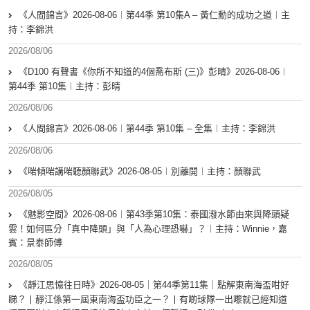
《人間錦言》2026-08-06︱第44季 第10集A – 黃仁勳的成功之道︱主
持：李錦洪
2026/08/06
《D100 有聲書《你所不知道的4個喬布斯 (三)》彭晴》2026-08-06︱
第44季 第10集︱主持：彭晴
2026/08/06
《人間錦言》2026-08-06︱第44季 第10集 – 全集︱主持：李錦洪
2026/08/06
《啱傾啱講啱聽顏聯武》2026-08-05︱別離開︱主持：顏聯武
2026/08/05
《魅影空間》2026-08-06︱第43季第10集：泰國潑水節由來與降頭疑
雲！如何區分「真中降頭」與「人為心理恐嚇」？︱主持：Winnie，嘉
賓：景泰師傅
2026/08/05
《靜江思憶往日時》2026-08-05｜第44季第11集｜點解東南海盃咁好
睇？丨靜江係第一屆東南海盃功臣之一？丨有啲球隊一出嚟就已經知道