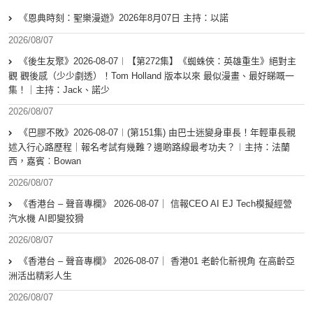
《恩典時刻：聖樂漫遊》2026年8月07日 主持：以諾
2026/08/07
《後生友聚》2026-08-07︱【第272集】《蜘蛛俠：英雄重生》絕對主
觀 觀後感（少少劇透）！Tom Holland 版本以來 最似漫畫、最好睇嘅一
集！｜主持：Jack、諾少
2026/08/07
《巴膠不敗》2026-08-07︱(第151集) 由巴士迷變身車長！年輕車長親
述入行心路歷程｜報名考試有幾難？邊啲路線最考功夫？︱主持：法蘭
西，嘉賓︰Bowan
2026/08/07
《香港台 – 聲音專欄》 2026-08-07｜ 信報CEO AI EJ Tech模擬經營
汽水機 AI即變狡猾
2026/08/07
《香港台 – 聲音專欄》 2026-08-07｜ 香港01 老齡化新視角 在高齡亞
洲活出精彩人生
2026/08/07