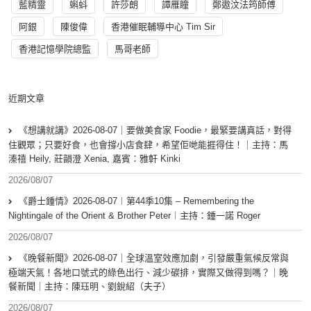
藍精靈
蝌蚪
許莎朗
譚雁瞳
鄭遨汶法筠師傅
阿銀
陳俊偉
香港催眠輔導中心 Tim Sir
香港記憶學院總監
馬哥老師
近期文章
《想講就講》2026-08-07｜要做美食家 Foodie，最緊要講真話，對得
住觀眾；只要好食，也會撐小店食肆，希望佢哋能捱得住！｜主持：馬
溱禧 Heily, 莊韻澄 Xenia, 嘉賓：雅軒 Kinki
2026/08/07
《爵士鍾情》2026-08-07︱第44季10集 – Remembering the
Nightingale of the Orient & Brother Peter︱主持：鍾一諾 Roger
2026/08/07
《晚餐新聞》2026-08-07｜全球溫室效應加劇，引發嚴重氣候反常與
極端天氣！各地口號式的綠色出行、減少碳排，實際又做得到嗎？｜晚
餐新聞｜主持：陳珏明、劉銳紹（夫子）
2026/08/07