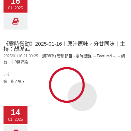
16
01, 2025
《霎時衝動》2025-01-16︱原汁原味，分甘同味︱主
持：顏聯武
2025/01/16 21:00:25
|
(第38季) 贊助節目 - 霎時衝動
,
-- Featured --
,
-- 網
台 --
|
0條評論
[...]
進一步了解
14
01, 2025