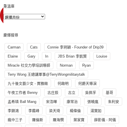
重溫庫
慶爆搜尋
Carman
Cats
Connie 李玥穎 - Founder of Drip39
Elaine
Gary
In
JBS Brian 李凱賢
Louise
Miracle 社交力學培訓導師
Norman
Ryan
Terry Wong 王總講軍事@TerryWongmilitarytalk
九十後文藝少女 - 賈雅緻
何啟明
何爵天導演
午夜工作者 Benny
古庄辰
古立
吳佩孚
基哥
孟希璘 Ball Mang
宋浩暉
康常治
張曉嵐
朱利安
李錦鴻
李鑑峰
梁天琦
楊偉倫
湯寳如
瘋中三子
羅倫斯
羅海憫
葉家寶
薛影儀 - 阿儀