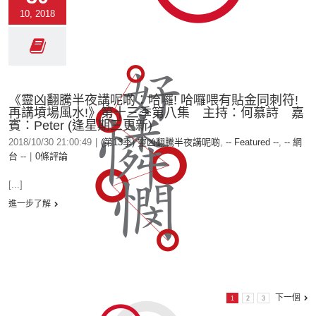
10, 2018
《靈凶翻騰半夜講呢啲：哈囉! 哈囉喂有貼金同刺符!
再講墳場風水!》第十三季第八集 主持：何慕詩 嘉
賓：Peter (逢星期三更新)
2018/10/30 21:00:49
|
(第13季) 靈凶翻騰半夜講呢啲
,
-- Featured --
,
-- 網
台 --
|
0條評論
[...]
進一步了解
下一個
1
2
3