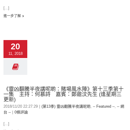
[...]
進一步了解
20
11, 2018
《靈凶翻騰半夜講呢啲：賭場風水陣》第十三季第十
一集 主持：何慕詩 嘉賓：鄭遨汶先生 (逢星期三
更新)
2018/11/20 22:27:29
|
(第13季) 靈凶翻騰半夜講呢啲
,
-- Featured --
,
-- 網
台 --
|
0條評論
[...]