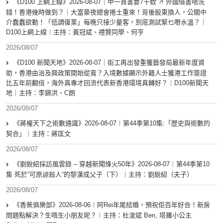
《D100 上綱上線》2026-08-07｜中一買書要7千蚊 ?! 外國借書唔洗
錢！香港幾時做到？｜大富豪夜總會捲土重來！背後股東換人，公關中
介蠢蠢欲動！「低調復業」每晚只接少量客，到底測試緊乜嘢水溫？｜
D100上綱上線︱主持：黃冠斌、禮賢同學、何亨
2026/08/07
《D100 新聞天地》2026-08-07｜街工再出發重獲藝發局最新年度資
助，香港由治及興政策開始從寬？入境數據顯示外籍人士獲港工作簽證
比五年前翻倍，海外真專才回流代表新香港環境真轉好？｜D100新聞天
地｜主持：李錦洪、C朗
2026/08/07
《蔣權天下之術數通識》2026-08-07︱第44季第10集:「歴史與術數的
契合」｜主持：蔣匡文
2026/08/07
《劉銳紹採訪風雲錄 – 穿越新聞烽火50年》2026-08-07︱第44季第10
集 死於”可原諒殺人“的黎漢成父子（下）︱主持：劉銳紹（夫子）
2026/08/07
《香蕉俱樂部》2026-08-06︱阿Rei年尾結婚，預祝佢百年好合！新房
問題點解決？生唔生小朋友呢？︱主持：杜浚斌 Ben, 塔羅小公主