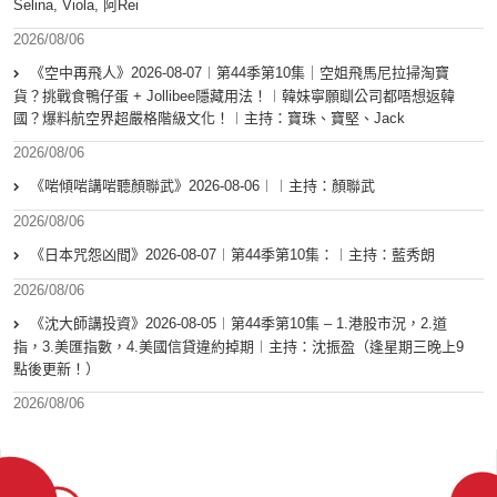
Selina, Viola, 阿Rei
2026/08/06
《空中再飛人》2026-08-07︱第44季第10集｜空姐飛馬尼拉掃淘寶
貨？挑戰食鴨仔蛋 + Jollibee隱藏用法！︱韓妹寧願瞓公司都唔想返韓
國？爆料航空界超嚴格階級文化！︱主持：寶珠、寶堅、Jack
2026/08/06
《啱傾啱講啱聽顏聯武》2026-08-06︱︱主持：顏聯武
2026/08/06
《日本咒怨凶間》2026-08-07︱第44季第10集：︱主持：藍秀朗
2026/08/06
《沈大師講投資》2026-08-05︱第44季第10集 – 1.港股市況，2.道
指，3.美匯指數，4.美國信貸違約掉期︱主持：沈振盈（逢星期三晚上9
點後更新！）
2026/08/06