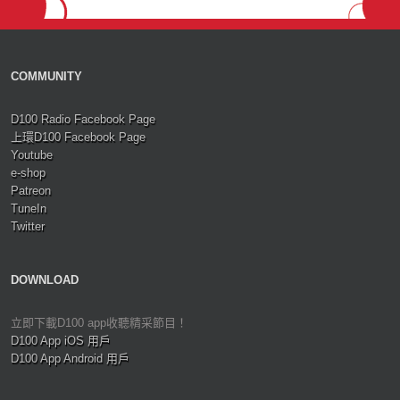
COMMUNITY
D100 Radio Facebook Page
上環D100 Facebook Page
Youtube
e-shop
Patreon
TuneIn
Twitter
DOWNLOAD
立即下載D100 app收聽精采節目！
D100 App iOS 用戶
D100 App Android 用戶