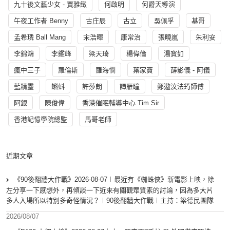
九十後文藝少女 - 賈雅緻
何啟明
何爵天導演
午夜工作者 Benny
古庄辰
古立
吳佩孚
基哥
孟希璘 Ball Mang
宋浩暉
康常治
張曉嵐
朱利安
李錦鴻
李鑑峰
梁天琦
楊偉倫
湯寳如
瘋中三子
羅倫斯
羅海憫
葉家寶
薛影儀 - 阿儀
藍精靈
蝌蚪
許莎朗
譚雁瞳
鄭遨汶法筠師傅
阿銀
陳俊偉
香港催眠輔導中心 Tim Sir
香港記憶學院總監
馬哥老師
近期文章
《90後翻牆大作戰》2026-08-07︱最近有《蜘蛛俠》新電影上映，除
左分享一下感想外，再傾談一下近來有關觀眾質素的討論，因為多大片
多人入場所以特別多奇怪情況？︱90後翻牆大作戰︱主持：梁德民團隊
2026/08/07