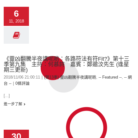
6
11, 2018
《靈凶翻騰半夜講呢啲：各路符法有符Fit?》第十三
季第九集 主持：何慕詩 嘉賓：鄭遨汶先生 (逢星
期三更新)
2018/11/06 21:00:11
|
(第13季) 靈凶翻騰半夜講呢啲
,
-- Featured --
,
-- 網
台 --
|
0條評論
[...]
進一步了解
30