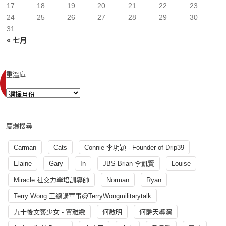
17
18
19
20
21
22
23
24
25
26
27
28
29
30
31
« 七月
重溫庫
慶爆搜尋
Carman
Cats
Connie 李玥穎 - Founder of Drip39
Elaine
Gary
In
JBS Brian 李凱賢
Louise
Miracle 社交力學培訓導師
Norman
Ryan
Terry Wong 王總講軍事@TerryWongmilitarytalk
九十後文藝少女 - 賈雅緻
何啟明
何爵天導演