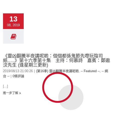
13
08, 2019
《靈凶翻騰半夜講呢啲：個個都係鬼節先嚟玩陰司
紙…..》第十六季第十集 主持：何慕詩 嘉賓：鄭遨
汶先生 (逢星期三更新)
2019/08/13 21:00:26
|
(第16季) 靈凶翻騰半夜講呢啲
,
-- Featured --
,
-- 網
台 --
|
0條評論
[...]
進一步了解