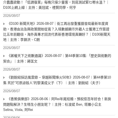
介蠢蠢欲動！「低調復業」每晚只接少量客，到底測試緊乜嘢水溫？｜
D100上綱上線︱主持：黃冠斌、禮賢同學、何亨
2026/08/07
《D100 新聞天地》2026-08-07｜街工再出發重獲藝發局最新年度資
助，香港由治及興政策開始從寬？入境數據顯示外籍人士獲港工作簽證
比五年前翻倍，海外真專才回流代表新香港環境真轉好？｜D100新聞天
地｜主持：李錦洪、C朗
2026/08/07
《蔣權天下之術數通識》2026-08-07︱第44季第10集:「歴史與術數的
契合」｜主持：蔣匡文
2026/08/07
《劉銳紹採訪風雲錄 – 穿越新聞烽火50年》2026-08-07︱第44季第10
集 死於”可原諒殺人“的黎漢成父子（下）︱主持：劉銳紹（夫子）
2026/08/07
《香蕉俱樂部》2026-08-06︱阿Rei年尾結婚，預祝佢百年好合！新房
問題點解決？生唔生小朋友呢？︱主持：杜浚斌 Ben, 塔羅小公主
Selina, Viola, 阿Rei
2026/08/06