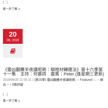
[...]
進一步了解
20
08, 2019
《靈凶翻騰半夜講呢啲：瞓棺材轉運法》第十六季第
十一集 主持：何慕詩 嘉賓：Peter (逢星期三更新)
2019/08/20 21:00:31
|
(第16季) 靈凶翻騰半夜講呢啲
,
-- Featured --
,
-- 網
台 --
|
0條評論
[...]
進一步了解