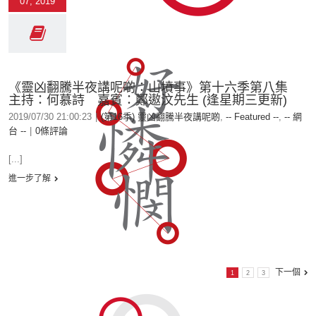
07, 2019
《靈凶翻騰半夜講呢啲：山墳事》第十六季第八集
主持：何慕詩 嘉賓：鄭遨汶先生 (逢星期三更新)
2019/07/30 21:00:23
|
(第16季) 靈凶翻騰半夜講呢啲
,
-- Featured --
,
-- 網
台 --
|
0條評論
[...]
進一步了解
下一個
1
2
3