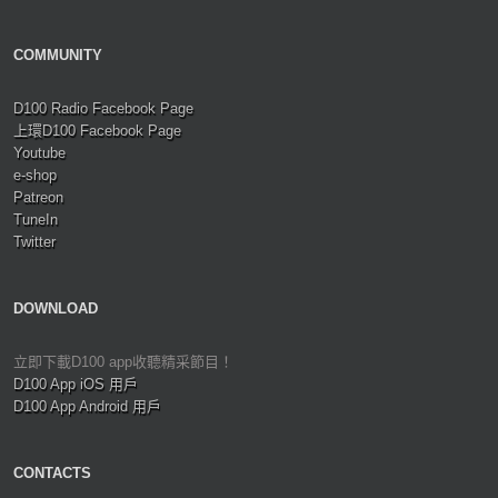
COMMUNITY
D100 Radio Facebook Page
上環D100 Facebook Page
Youtube
e-shop
Patreon
TuneIn
Twitter
DOWNLOAD
立即下載D100 app收聽精采節目！
D100 App iOS 用戶
D100 App Android 用戶
CONTACTS