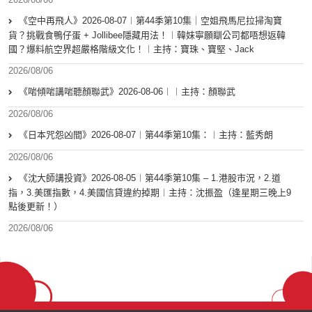
《空中再飛人》2026-08-07︱第44季第10集｜空姐飛馬尼拉掃淘寶
貨？挑戰食鴨仔蛋 + Jollibee隱藏用法！︱韓妹寧願瞓公司都唔想返韓
國？爆料航空界超嚴格階級文化！︱主持：寶珠、寶堅、Jack
2026/08/06
《啱傾啱講啱聽顏聯武》2026-08-06︱︱主持：顏聯武
2026/08/06
《日本咒怨凶間》2026-08-07︱第44季第10集：︱主持：藍秀朗
2026/08/06
《沈大師講投資》2026-08-05︱第44季第10集 – 1.港股市況，2.道
指，3.美匯指數，4.美國信貸違約掉期︱主持：沈振盈（逢星期三晚上9
點後更新！）
2026/08/06