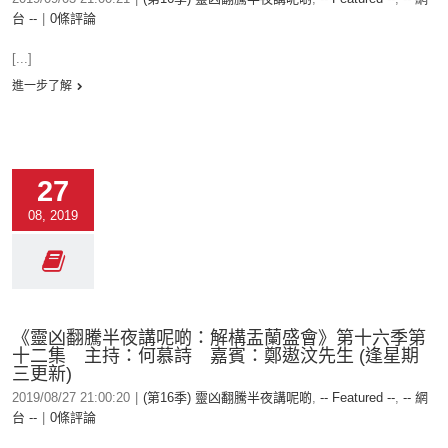
台 --
|
0條評論
[...]
進一步了解
27
08, 2019
《靈凶翻騰半夜講呢啲：解構盂蘭盛會》第十六季第
十二集 主持：何慕詩 嘉賓：鄭遨汶先生 (逢星期
三更新)
2019/08/27 21:00:20
|
(第16季) 靈凶翻騰半夜講呢啲
,
-- Featured --
,
-- 網
台 --
|
0條評論