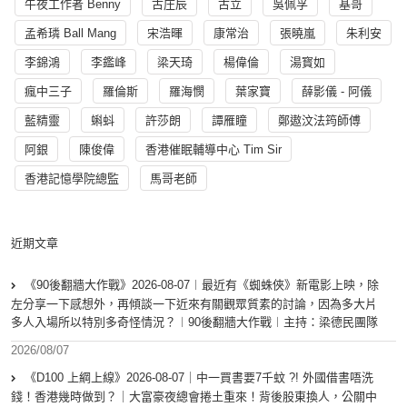
午夜工作者 Benny
古庄辰
古立
吳佩孚
基哥
孟希璘 Ball Mang
宋浩暉
康常治
張曉嵐
朱利安
李錦鴻
李鑑峰
梁天琦
楊偉倫
湯寳如
瘋中三子
羅倫斯
羅海憫
葉家寶
薛影儀 - 阿儀
藍精靈
蝌蚪
許莎朗
譚雁瞳
鄭遨汶法筠師傅
阿銀
陳俊偉
香港催眠輔導中心 Tim Sir
香港記憶學院總監
馬哥老師
近期文章
《90後翻牆大作戰》2026-08-07︱最近有《蜘蛛俠》新電影上映，除
左分享一下感想外，再傾談一下近來有關觀眾質素的討論，因為多大片
多人入場所以特別多奇怪情況？︱90後翻牆大作戰︱主持：梁德民團隊
2026/08/07
《D100 上綱上線》2026-08-07｜中一買書要7千蚊 ?! 外國借書唔洗
錢！香港幾時做到？｜大富豪夜總會捲土重來！背後股東換人，公關中