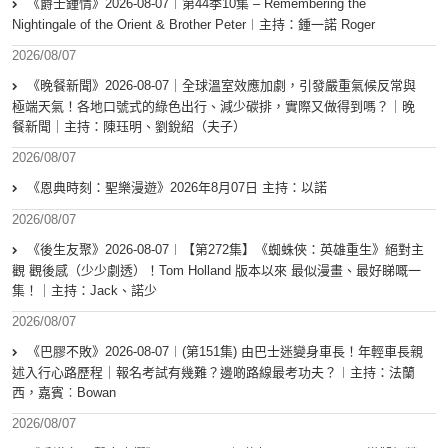
《爵士鍾情》2026-08-07︱第44季10集 – Remembering the
Nightingale of the Orient & Brother Peter︱主持：鍾一諾 Roger
2026/08/07
《晚餐新聞》2026-08-07｜全球溫室效應加劇，引發嚴重氣候反常與
極端天氣！各地口號式的綠色出行、減少碳排，實際又做得到嗎？｜晚
餐新聞｜主持：陳珏明、劉銳紹（夫子）
2026/08/07
《恩典時刻：聖樂漫遊》2026年8月07日 主持：以諾
2026/08/07
《後生友聚》2026-08-07︱【第272集】《蜘蛛俠：英雄重生》絕對主
觀 觀後感（少少劇透）！Tom Holland 版本以來 最似漫畫、最好睇嘅一
集！｜主持：Jack、諾少
2026/08/07
《巴膠不敗》2026-08-07︱(第151集) 由巴士迷變身車長！年輕車長親
述入行心路歷程｜報名考試有幾難？邊啲路線最考功夫？︱主持：法蘭
西，嘉賓︰Bowan
2026/08/07