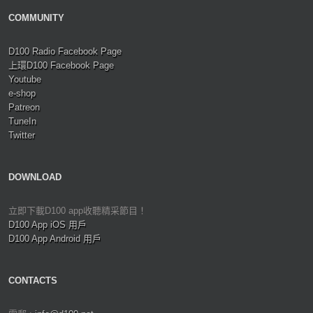
COMMUNITY
D100 Radio Facebook Page
上環D100 Facebook Page
Youtube
e-shop
Patreon
TuneIn
Twitter
DOWNLOAD
立即下載D100 app收聽精采節目！
D100 App iOS 用戶
D100 App Android 用戶
CONTACTS