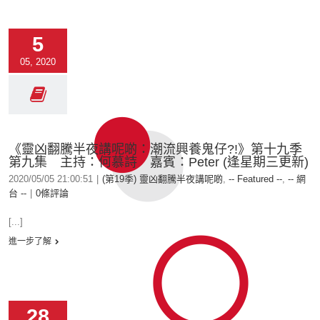
5
05, 2020
《靈凶翻騰半夜講呢啲：潮流興養鬼仔?!》第十九季
第九集 主持：何慕詩 嘉賓：Peter (逢星期三更新)
2020/05/05 21:00:51
|
(第19季) 靈凶翻騰半夜講呢啲
,
-- Featured --
,
-- 網
台 --
|
0條評論
[...]
進一步了解
28