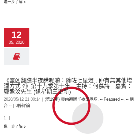
進一步了解
12
05, 2020
《靈凶翻騰半夜講呢啲：除咗七星燈 , 仲有無其他增
運方式 ?》第十九季第十集 主持：何慕詩 嘉賓：
鄭遨汶先生 (逢星期三更新)
2020/05/12 21:00:14
|
(第19季) 靈凶翻騰半夜講呢啲
,
-- Featured --
,
-- 網
台 --
|
0條評論
[...]
進一步了解