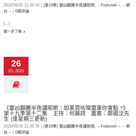
2020/06/02 21:00:30
|
(第19季) 靈凶翻騰半夜講呢啲
,
-- Featured --
,
-- 網
台 --
|
0條評論
[...]
進一步了解
26
05, 2020
《靈凶翻騰半夜講呢啲：如果買咗㗎靈車你會點 ?》
第十九季第十二集 主持：何慕詩 嘉賓：鄭遨汶先
生 (逢星期三更新)
2020/05/26 21:00:36
|
(第19季) 靈凶翻騰半夜講呢啲
,
-- Featured --
,
-- 網
台 --
|
0條評論