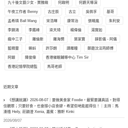
九十後文藝少女 - 賈雅緻
何啟明
何爵天導演
午夜工作者 Benny
古庄辰
古立
吳佩孚
基哥
孟希璘 Ball Mang
宋浩暉
康常治
張曉嵐
朱利安
李錦鴻
李鑑峰
梁天琦
楊偉倫
湯寳如
瘋中三子
羅倫斯
羅海憫
葉家寶
薛影儀 - 阿儀
藍精靈
蝌蚪
許莎朗
譚雁瞳
鄭遨汶法筠師傅
阿銀
陳俊偉
香港催眠輔導中心 Tim Sir
香港記憶學院總監
馬哥老師
近期文章
《想講就講》2026-08-07｜要做美食家 Foodie，最緊要講真話，對得
住觀眾；只要好食，也會撐小店食肆，希望佢哋能捱得住！｜主持：馬
溱禧 Heily, 莊韻澄 Xenia, 嘉賓：雅軒 Kinki
2026/08/07