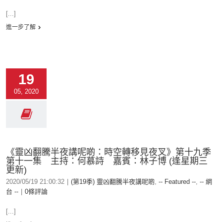
[...]
進一步了解
19
05, 2020
《靈凶翻騰半夜講呢啲：時空轉移見夜叉》第十九季
第十一集 主持：何慕詩 嘉賓：林子博 (逢星期三
更新)
2020/05/19 21:00:32
|
(第19季) 靈凶翻騰半夜講呢啲
,
-- Featured --
,
-- 網
台 --
|
0條評論
[...]