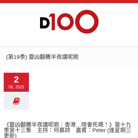
(第19季) 靈凶翻騰半夜講呢啲
2
06, 2020
《靈凶翻騰半夜講呢啲：香港…唔會死嘅！》第十九
季第十三集 主持：何慕詩 嘉賓：Peter (逢星期三
更新)