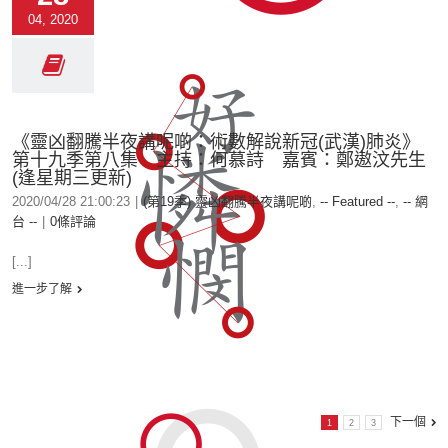
04, 2020
《靈凶翻騰半夜講呢啲：術數解說新冠(武漢)肺炎》
第十九季第八集 主持：何慕詩 嘉賓：鄭遨汶先生
(逢星期三更新)
2020/04/28 21:00:23
|
(第19季) 靈凶翻騰半夜講呢啲
,
-- Featured --
,
-- 網
台 --
|
0條評論
[...]
進一步了解
下一個
1
2
3