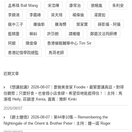
孟希璘 Ball Mang
宋浩暉
康常治
張曉嵐
朱利安
李錦鴻
李鑑峰
梁天琦
楊偉倫
湯寳如
瘋中三子
羅倫斯
羅海憫
葉家寶
薛影儀 - 阿儀
藍精靈
蝌蚪
許莎朗
譚雁瞳
鄭遨汶法筠師傅
阿銀
陳俊偉
香港催眠輔導中心 Tim Sir
香港記憶學院總監
馬哥老師
近期文章
《想講就講》2026-08-07｜要做美食家 Foodie，最緊要講真話，對得
住觀眾；只要好食，也會撐小店食肆，希望佢哋能捱得住！｜主持：馬
溱禧 Heily, 莊韻澄 Xenia, 嘉賓：雅軒 Kinki
2026/08/07
《爵士鍾情》2026-08-07︱第44季10集 – Remembering the
Nightingale of the Orient & Brother Peter︱主持：鍾一諾 Roger