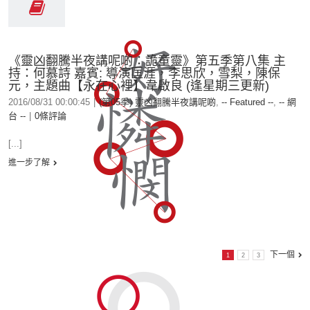
《靈凶翻騰半夜講呢啲：詭童靈》第五季第八集 主
持：何慕詩 嘉賓: 導演匡涯，李思欣，雪梨，陳保
元，主題曲【永在心裡】韋啟良 (逢星期三更新)
2016/08/31 00:00:45
|
(第05季) 靈凶翻騰半夜講呢啲
,
-- Featured --
,
-- 網
台 --
|
0條評論
[...]
進一步了解
下一個
1
2
3