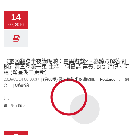
14
09, 2016
《靈凶翻騰半夜講呢啲：靈異遊戲2、為聽眾解答問
題》第五季第十集 主持：何慕詩 嘉賓: BIG 師傅、阿
達 (逢星期三更新)
2016/09/14 00:00:37
|
(第05季) 靈凶翻騰半夜講呢啲
,
-- Featured --
,
-- 網
台 --
|
0條評論
[...]
進一步了解