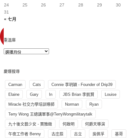
24
25
26
27
28
29
30
31
« 七月
重溫庫
慶爆搜尋
Carman
Cats
Connie 李玥穎 - Founder of Drip39
Elaine
Gary
In
JBS Brian 李凱賢
Louise
Miracle 社交力學培訓導師
Norman
Ryan
Terry Wong 王總講軍事@TerryWongmilitarytalk
九十後文藝少女 - 賈雅緻
何啟明
何爵天導演
午夜工作者 Benny
古庄辰
古立
吳佩孚
基哥