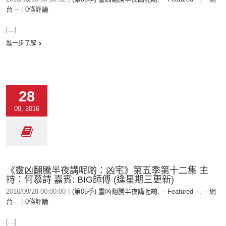
台 --
|
0條評論
[...]
進一步了解
28
09, 2016
《靈凶翻騰半夜講呢啲：凶宅》第五季第十二集 主
持：何慕詩 嘉賓: BIG師傅 (逢星期三更新)
2016/09/28 00:00:00
|
(第05季) 靈凶翻騰半夜講呢啲
,
-- Featured --
,
-- 網
台 --
|
0條評論
[...]