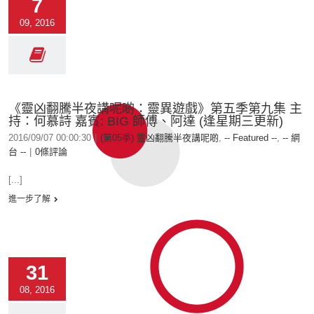
7
09, 2016
《靈凶翻騰半夜講呢啲：靈異遊戲》第五季第九集 主
持：何慕詩 嘉賓: BIG 師傅、阿達 (逢星期三更新)
2016/09/07 00:00:30
|
(第05季) 靈凶翻騰半夜講呢啲
,
-- Featured --
,
-- 網
台 --
|
0條評論
[...]
進一步了解
31
08, 2016