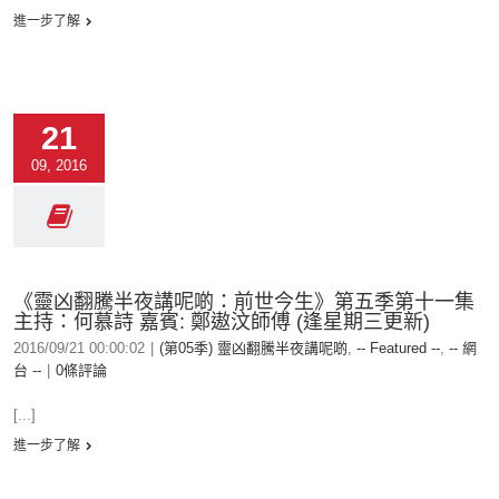
進一步了解
21
09, 2016
《靈凶翻騰半夜講呢啲：前世今生》第五季第十一集
主持：何慕詩 嘉賓: 鄭遨汶師傅 (逢星期三更新)
2016/09/21 00:00:02
|
(第05季) 靈凶翻騰半夜講呢啲
,
-- Featured --
,
-- 網
台 --
|
0條評論
[...]
進一步了解