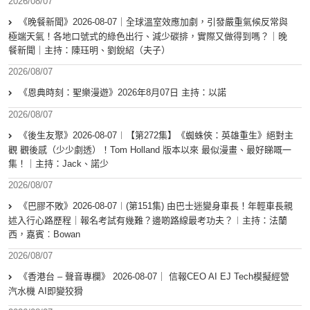
2026/08/07
《晚餐新聞》2026-08-07｜全球溫室效應加劇，引發嚴重氣候反常與
極端天氣！各地口號式的綠色出行、減少碳排，實際又做得到嗎？｜晚
餐新聞｜主持：陳珏明、劉銳紹（夫子）
2026/08/07
《恩典時刻：聖樂漫遊》2026年8月07日 主持：以諾
2026/08/07
《後生友聚》2026-08-07︱【第272集】《蜘蛛俠：英雄重生》絕對主
觀 觀後感（少少劇透）！Tom Holland 版本以來 最似漫畫、最好睇嘅一
集！｜主持：Jack、諾少
2026/08/07
《巴膠不敗》2026-08-07︱(第151集) 由巴士迷變身車長！年輕車長親
述入行心路歷程｜報名考試有幾難？邊啲路線最考功夫？︱主持：法蘭
西，嘉賓︰Bowan
2026/08/07
《香港台 – 聲音專欄》 2026-08-07｜ 信報CEO AI EJ Tech模擬經營
汽水機 AI即變狡猾