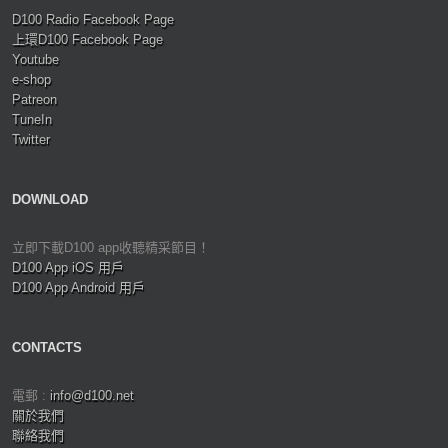
D100 Radio Facebook Page
上環D100 Facebook Page
Youtube
e-shop
Patreon
TuneIn
Twitter
DOWNLOAD
立即下載D100 app收聽精采節目！
D100 App iOS 用戶
D100 App Android 用戶
CONTACTS
電郵 :
info@d100.net
關於我們
聯絡我們