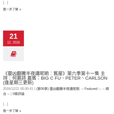
[...]
進一步了解
21
12, 2016
《靈凶翻騰半夜講呢啲︰舊屋》第六季第十一集 主
持：何慕詩 嘉賓：BIG C FU、PETER、CARLSON
(逢星期三更新)
2016/12/21 00:00:41
|
(第06季) 靈凶翻騰半夜講呢啲
,
-- Featured --
,
-- 網
台 --
|
0條評論
[...]
進一步了解