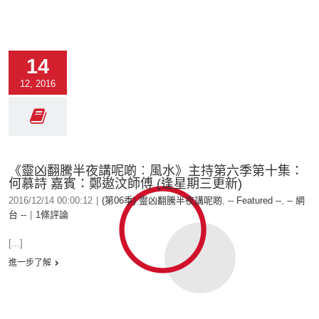
14
12, 2016
《靈凶翻騰半夜講呢啲︰風水》主持第六季第十集：
何慕詩 嘉賓：鄭遨汶師傅 (逢星期三更新)
2016/12/14 00:00:12
|
(第06季) 靈凶翻騰半夜講呢啲
,
-- Featured --
,
-- 網
台 --
|
1條評論
[...]
進一步了解