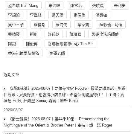
孟希璘 Ball Mang
宋浩暉
康常治
張曉嵐
朱利安
李錦鴻
李鑑峰
梁天琦
楊偉倫
湯寳如
瘋中三子
羅倫斯
羅海憫
葉家寶
薛影儀 - 阿儀
藍精靈
蝌蚪
許莎朗
譚雁瞳
鄭遨汶法筠師傅
阿銀
陳俊偉
香港催眠輔導中心 Tim Sir
香港記憶學院總監
馬哥老師
近期文章
《想講就講》2026-08-07｜要做美食家 Foodie，最緊要講真話，對得
住觀眾；只要好食，也會撐小店食肆，希望佢哋能捱得住！｜主持：馬
溱禧 Heily, 莊韻澄 Xenia, 嘉賓：雅軒 Kinki
2026/08/07
《爵士鍾情》2026-08-07︱第44季10集 – Remembering the
Nightingale of the Orient & Brother Peter︱主持：鍾一諾 Roger