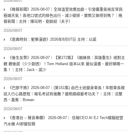
2026/08/07
《晚餐新聞》2026-08-07｜全球溫室效應加劇，引發嚴重氣候反常與
極端天氣！各地口號式的綠色出行、減少碳排，實際又做得到嗎？｜晚
餐新聞｜主持：陳珏明、劉銳紹（夫子）
2026/08/07
《恩典時刻：聖樂漫遊》2026年8月07日 主持：以諾
2026/08/07
《後生友聚》2026-08-07︱【第272集】《蜘蛛俠：英雄重生》絕對主
觀 觀後感（少少劇透）！Tom Holland 版本以來 最似漫畫、最好睇嘅一
集！｜主持：Jack、諾少
2026/08/07
《巴膠不敗》2026-08-07︱(第151集) 由巴士迷變身車長！年輕車長親
述入行心路歷程｜報名考試有幾難？邊啲路線最考功夫？︱主持：法蘭
西，嘉賓︰Bowan
2026/08/07
《香港台 – 聲音專欄》 2026-08-07｜ 信報CEO AI EJ Tech模擬經營
汽水機 AI即變狡猾