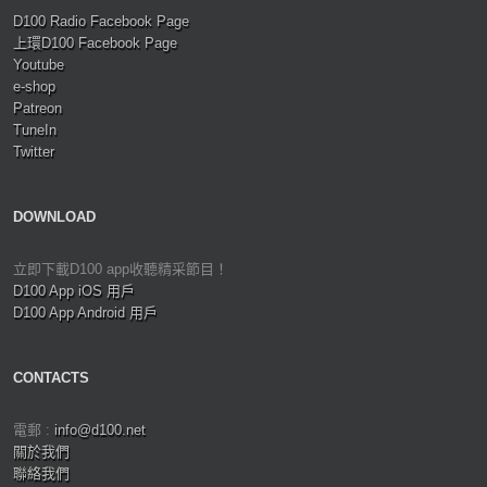
D100 Radio Facebook Page
上環D100 Facebook Page
Youtube
e-shop
Patreon
TuneIn
Twitter
DOWNLOAD
立即下載D100 app收聽精采節目！
D100 App iOS 用戶
D100 App Android 用戶
CONTACTS
電郵 :
info@d100.net
關於我們
聯絡我們