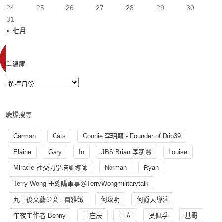
24
25
26
27
28
29
30
31
« 七月
重溫庫
慶爆搜尋
Carman
Cats
Connie 李玥穎 - Founder of Drip39
Elaine
Gary
In
JBS Brian 李凱賢
Louise
Miracle 社交力學培訓導師
Norman
Ryan
Terry Wong 王總講軍事@TerryWongmilitarytalk
九十後文藝少女 - 賈雅緻
何啟明
何爵天導演
午夜工作者 Benny
古庄辰
古立
吳佩孚
基哥