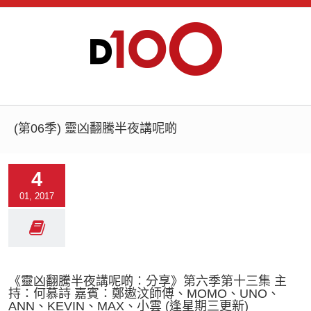
(第06季) 靈凶翻騰半夜講呢啲
4
01, 2017
《靈凶翻騰半夜講呢啲︰分享》第六季第十三集 主
持：何慕詩 嘉賓：鄭遨汶師傅、MOMO、UNO、
ANN、KEVIN、MAX、小雲 (逢星期三更新)