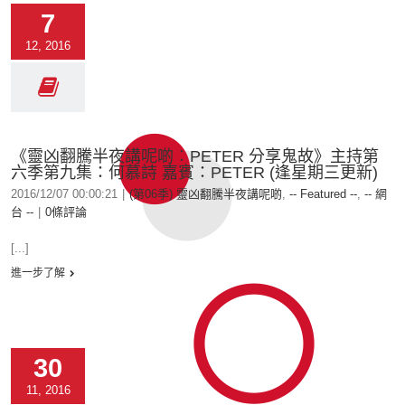
7
12, 2016
《靈凶翻騰半夜講呢啲︰PETER 分享鬼故》主持第
六季第九集：何慕詩 嘉賓：PETER (逢星期三更新)
2016/12/07 00:00:21
|
(第06季) 靈凶翻騰半夜講呢啲
,
-- Featured --
,
-- 網
台 --
|
0條評論
[...]
進一步了解
30
11, 2016