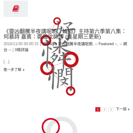
《靈凶翻騰半夜講呢啲︰輪迴》主持第六季第八集：
何慕詩 嘉賓：鄭遨汶師傅 (逢星期三更新)
2016/11/30 00:00:31
|
(第06季) 靈凶翻騰半夜講呢啲
,
-- Featured --
,
-- 網
台 --
|
0條評論
[...]
進一步了解
下一個
1
2
3