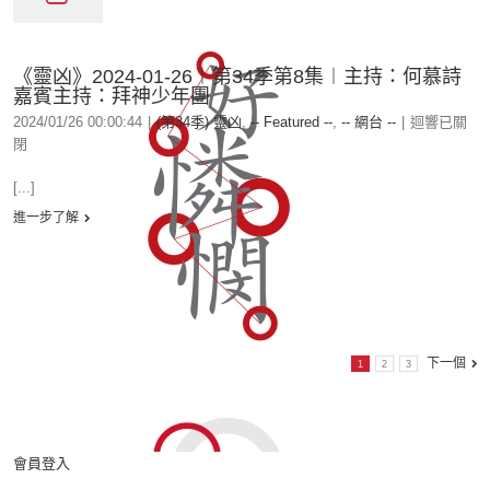
《靈凶》2024-01-26︱第34季第8集︱主持：何慕詩
嘉賓主持：拜神少年團
2024/01/26 00:00:44
|
(第34季) 靈凶
,
-- Featured --
,
-- 網台 --
|
迴響已關
閉
[...]
進一步了解
下一個
1
2
3
會員登入