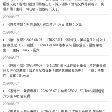
極端天氣！各地口號式的綠色出行、減少碳排，實際又做得到嗎？｜晚
餐新聞｜主持：陳珏明、劉銳紹（夫子）
2026/08/07
《恩典時刻：聖樂漫遊》2026年8月07日 主持：以諾
2026/08/07
《後生友聚》2026-08-07︱【第272集】《蜘蛛俠：英雄重生》絕對主
觀 觀後感（少少劇透）！Tom Holland 版本以來 最似漫畫、最好睇嘅一
集！｜主持：Jack、諾少
2026/08/07
《巴膠不敗》2026-08-07︱(第151集) 由巴士迷變身車長！年輕車長親
述入行心路歷程｜報名考試有幾難？邊啲路線最考功夫？︱主持：法蘭
西，嘉賓︰Bowan
2026/08/07
《香港台 – 聲音專欄》 2026-08-07｜ 信報CEO AI EJ Tech模擬經營
汽水機 AI即變狡猾
2026/08/07
《香港台 – 聲音專欄》 2026-08-07｜ 香港01 老齡化新視角 在高齡亞