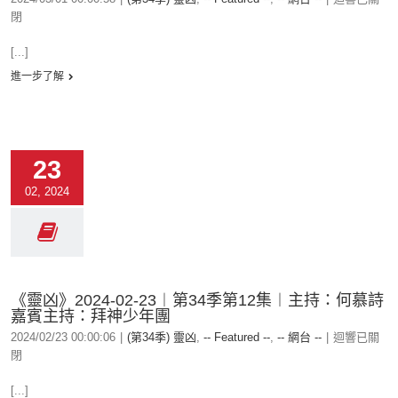
閉
[...]
進一步了解
23
02, 2024
《靈凶》2024-02-23︱第34季第12集︱主持：何慕詩
嘉賓主持：拜神少年團
2024/02/23 00:00:06
|
(第34季) 靈凶
,
-- Featured --
,
-- 網台 --
|
迴響已關
閉
[...]