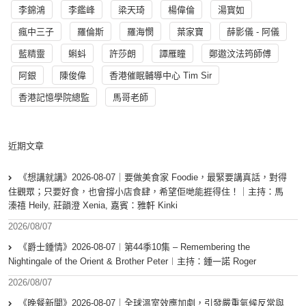
李錦鴻
李鑑峰
梁天琦
楊偉倫
湯寳如
瘋中三子
羅倫斯
羅海憫
葉家寶
薛影儀 - 阿儀
藍精靈
蝌蚪
許莎朗
譚雁瞳
鄭遨汶法筠師傅
阿銀
陳俊偉
香港催眠輔導中心 Tim Sir
香港記憶學院總監
馬哥老師
近期文章
《想講就講》2026-08-07｜要做美食家 Foodie，最緊要講真話，對得
住觀眾；只要好食，也會撐小店食肆，希望佢哋能捱得住！｜主持：馬
溱禧 Heily, 莊韻澄 Xenia, 嘉賓：雅軒 Kinki
2026/08/07
《爵士鍾情》2026-08-07︱第44季10集 – Remembering the
Nightingale of the Orient & Brother Peter︱主持：鍾一諾 Roger
2026/08/07
《晚餐新聞》2026-08-07｜全球溫室效應加劇，引發嚴重氣候反常與