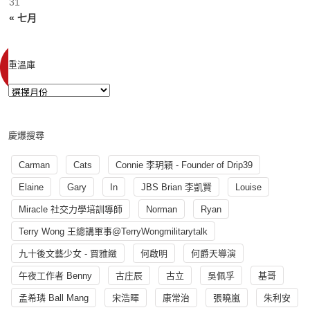
31
« 七月
重溫庫
慶爆搜尋
Carman
Cats
Connie 李玥穎 - Founder of Drip39
Elaine
Gary
In
JBS Brian 李凱賢
Louise
Miracle 社交力學培訓導師
Norman
Ryan
Terry Wong 王總講軍事@TerryWongmilitarytalk
九十後文藝少女 - 賈雅緻
何啟明
何爵天導演
午夜工作者 Benny
古庄辰
古立
吳佩孚
基哥
孟希璘 Ball Mang
宋浩暉
康常治
張曉嵐
朱利安