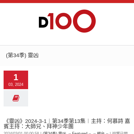
(第34季) 靈凶
1
03, 2024
《靈凶》2024-3-1︱第34季第13集︱主持：何慕詩 嘉
賓主持：大師兄、拜神少年團
2024/03/01 00:00:58
|
(第34季) 靈凶
,
-- Featured --
,
-- 網台 --
|
迴響已關