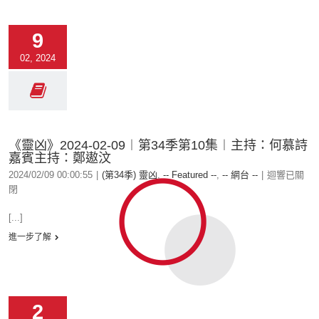
9
02, 2024
《靈凶》2024-02-09︱第34季第10集︱主持：何慕詩
嘉賓主持：鄭遨汶
2024/02/09 00:00:55
|
(第34季) 靈凶
,
-- Featured --
,
-- 網台 --
|
迴響已關
閉
[...]
進一步了解
2