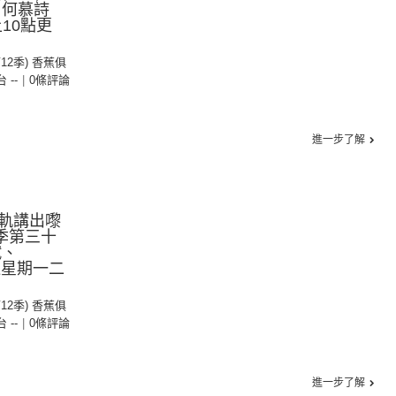
斌、何慕詩
10點更
第12季) 香蕉俱
台 --
|
0條評論
進一步了解
軌講出嚟
季第三十
斌、
(逢星期一二
第12季) 香蕉俱
台 --
|
0條評論
進一步了解