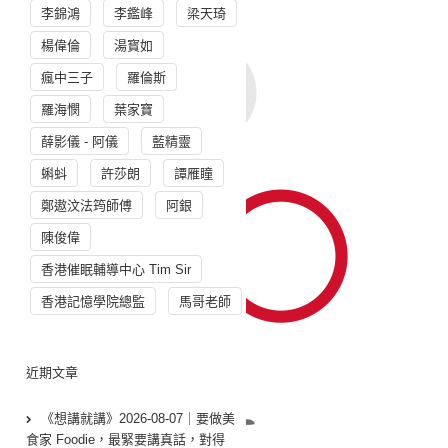
李錦鴻
李鑑峰
梁天琦
楊偉倫
湯寳如
瘋中三子
羅倫斯
羅海憫
葉家寶
薛影儀 - 阿儀
藍精靈
蝌蚪
許莎朗
譚雁瞳
鄭遨汶法筠師傅
阿銀
陳俊偉
香港催眠輔導中心 Tim Sir
香港記憶學院總監
馬哥老師
近期文章
《想講就講》2026-08-07｜要做美
食家 Foodie，最緊要講真話，對得