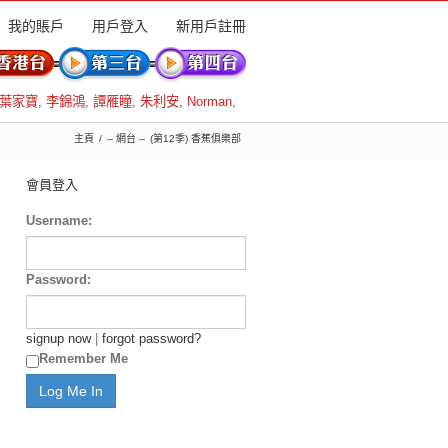
我的賬戶
用戶登入
新用戶註冊
葉家寶
,
李錦鴻
,
譚雁瞳
,
朱利安
,
Norman
,
主頁
-- 網台 --
(第12季) 香蕉俱樂部
會員登入
Username:
Password:
signup now
|
forgot password?
Remember Me