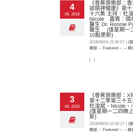
《香蕉俱樂部：香
4
談精神健康》第十
十六集 主持：杜
09, 2018
Nicole 嘉賓：
醫生 Dr. Ronnie
醫生 (逢星期一
10點更新)
2018/09/04 22:00:07
|
(
樂部
,
-- Featured --
,
-- 網
[...]
《香蕉俱樂部：X
3
第十二季第三十五
杜浚斌、Nicol
09, 2018
(逢星期一二四晚上
新)
2018/09/03 22:00:27
|
(
樂部
,
-- Featured --
,
-- 網