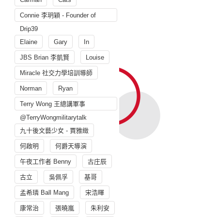
Connie 李玥穎 - Founder of
Drip39
Elaine
Gary
In
JBS Brian 李凱賢
Louise
Miracle 社交力學培訓導師
Norman
Ryan
Terry Wong 王總講軍事
@TerryWongmilitarytalk
九十後文藝少女 - 賈雅緻
何啟明
何爵天導演
午夜工作者 Benny
古庄辰
古立
吳佩孚
基哥
孟希璘 Ball Mang
宋浩暉
康常治
張曉嵐
朱利安