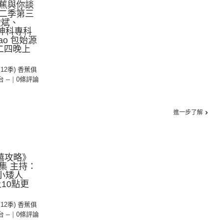
蕉與你談
二季第三
浚斌、
精神科專科
 Pao 包始源
二四晚上
第12季) 香蕉俱
台 --
|
0條評論
進一步了解
禧攻略》
集 主持：
e、小矮人
10點更
第12季) 香蕉俱
台 --
|
0條評論