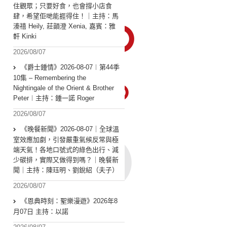
住觀眾；只要好食，也會撐小店食
肆，希望佢哋能捱得住！｜主持：馬
溱禧 Heily, 莊韻澄 Xenia, 嘉賓：雅
軒 Kinki
2026/08/07
《爵士鍾情》2026-08-07︱第44季
10集 – Remembering the
Nightingale of the Orient & Brother
Peter︱主持：鍾一諾 Roger
2026/08/07
《晚餐新聞》2026-08-07｜全球溫
室效應加劇，引發嚴重氣候反常與極
端天氣！各地口號式的綠色出行、減
少碳排，實際又做得到嗎？｜晚餐新
聞｜主持：陳珏明、劉銳紹（夫子）
2026/08/07
《恩典時刻：聖樂漫遊》2026年8
月07日 主持：以諾