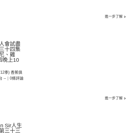
進一步了解
人會試盡
三十四集
尼、雞
晚上10
第12季) 香蕉俱
台 --
|
0條評論
進一步了解
 Sir人生
第三十三