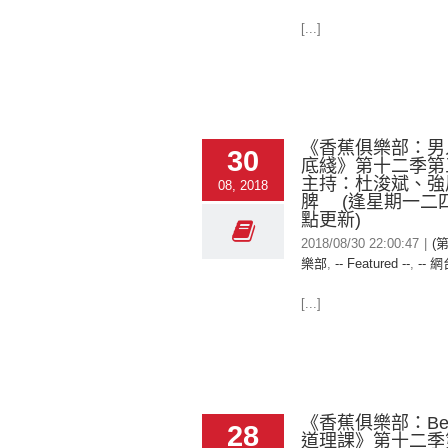
[...]
《香蕉俱樂部：男
30
底綫》第十二季第
主持：杜浚斌、強
08, 2018
脾 (逢星期一二四
點更新)
2018/08/30 22:00:47
|
(
樂部
,
-- Featured --
,
-- 網
[...]
《香蕉俱樂部：Ben
28
道理課》第十二季