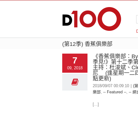
(第12季) 香蕉俱樂部
《香蕉俱樂部：Bye
7
季見!》第十二季
主持：杜浚斌、Cl
09, 2018
尼 (逢星期一二四
點更新)
2018/09/07 00:09:10
|
(
樂部
,
-- Featured --
,
-- 網
[...]