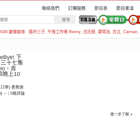
聯絡我們
訂購服務
節目表
節目重溫
D100 慶爆搜尋 :
瘋中三子
,
午夜工作者 Benny
,
古庄辰
,
康常治
,
古立
,
Carman
,
羅倫斯
Bye! 下
第三十七集
eo、肯
晚上10
第12季) 香蕉俱
台 --
|
0條評論
進一步了解