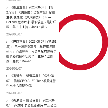
2026/08/07
《後生友聚》2026-08-07︱【第
272集】《蜘蛛俠：英雄重生》絕對
主觀 觀後感（少少劇透）！Tom
Holland 版本以來 最似漫畫、最好睇
嘅一集！｜主持：Jack、諾少
2026/08/07
《巴膠不敗》2026-08-07︱(第151
集) 由巴士迷變身車長！年輕車長親
述入行心路歷程｜報名考試有幾難？
邊啲路線最考功夫？︱主持：法蘭
西，嘉賓︰Bowan
2026/08/07
《香港台 – 聲音專欄》 2026-08-
07｜ 信報CEO AI EJ Tech模擬經營
汽水機 AI即變狡猾
2026/08/07
《香港台 – 聲音專欄》 2026-08-
07｜ 香港01 老齡化新視角 在高齡亞