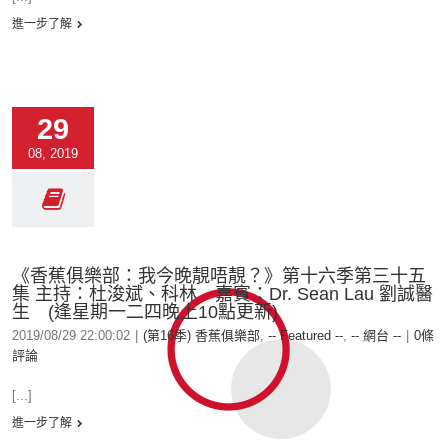
進一步了解
29
08, 2019
《香蕉俱樂部：我今晚靚唔靚？》第十六季第三十五
集 主持：杜浚斌、科林 嘉賓：Dr. Sean Lau 劉誠醫
生 (逢星期一二四晚上10點更新)
2019/08/29 22:00:02
|
(第16季) 香蕉俱樂部
,
-- Featured --
,
-- 網台 --
|
0條
評論
[...]
進一步了解