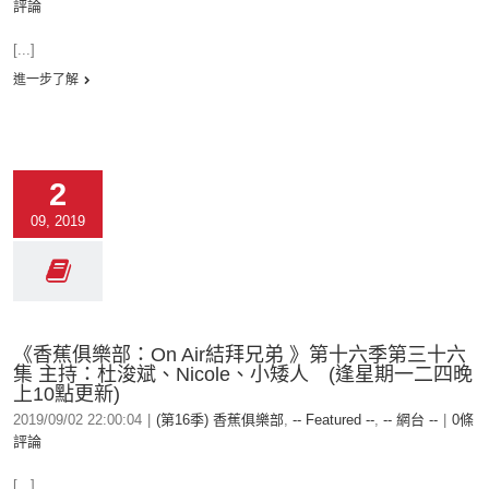
評論
[...]
進一步了解
2
09, 2019
《香蕉俱樂部：On Air結拜兄弟 》第十六季第三十六
集 主持：杜浚斌、Nicole、小矮人 (逢星期一二四晚
上10點更新)
2019/09/02 22:00:04
|
(第16季) 香蕉俱樂部
,
-- Featured --
,
-- 網台 --
|
0條
評論
[...]