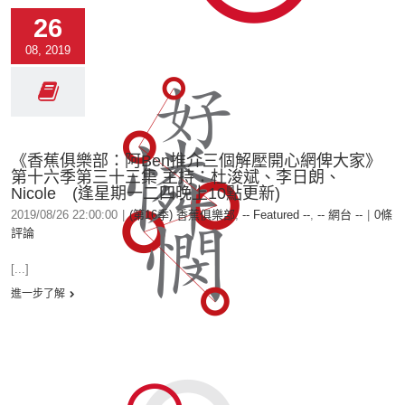
26
08, 2019
《香蕉俱樂部：阿Ben推介三個解壓開心網俾大家》
第十六季第三十三集 主持：杜浚斌、李日朗、
Nicole (逢星期一二四晚上10點更新)
2019/08/26 22:00:00
|
(第16季) 香蕉俱樂部
,
-- Featured --
,
-- 網台 --
|
0條
評論
[...]
進一步了解