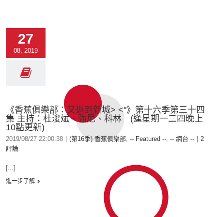
27
08, 2019
《香蕉俱樂部：又返到新城> <"》第十六季第三十四
集 主持：杜浚斌、強尼、科林 (逢星期一二四晚上
10點更新)
2019/08/27 22:00:38
|
(第16季) 香蕉俱樂部
,
-- Featured --
,
-- 網台 --
|
2
評論
[...]
進一步了解