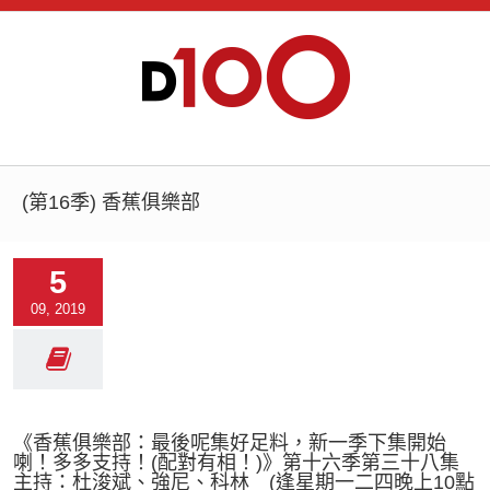
(第16季) 香蕉俱樂部
5
09, 2019
《香蕉俱樂部：最後呢集好足料，新一季下集開始
喇！多多支持！(配對有相！)》第十六季第三十八集
主持：杜浚斌、強尼、科林 (逢星期一二四晚上10點