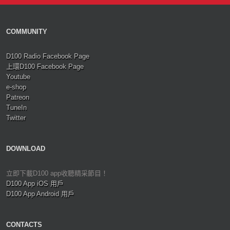
COMMUNITY
D100 Radio Facebook Page
上環D100 Facebook Page
Youtube
e-shop
Patreon
TuneIn
Twitter
DOWNLOAD
立即下載D100 app收聽精采節目！
D100 App iOS 用戶
D100 App Android 用戶
CONTACTS