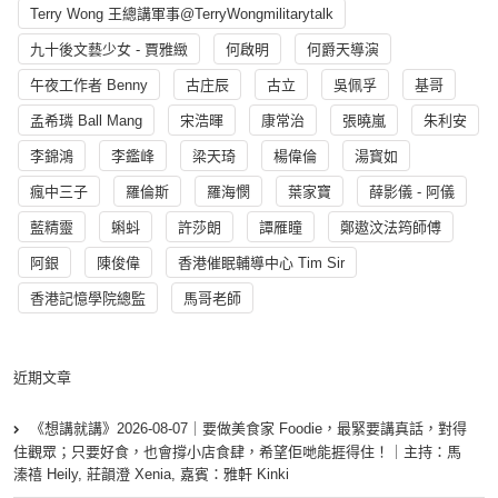
Terry Wong 王總講軍事@TerryWongmilitarytalk
九十後文藝少女 - 賈雅緻
何啟明
何爵天導演
午夜工作者 Benny
古庄辰
古立
吳佩孚
基哥
孟希璘 Ball Mang
宋浩暉
康常治
張曉嵐
朱利安
李錦鴻
李鑑峰
梁天琦
楊偉倫
湯寳如
瘋中三子
羅倫斯
羅海憫
葉家寶
薛影儀 - 阿儀
藍精靈
蝌蚪
許莎朗
譚雁瞳
鄭遨汶法筠師傅
阿銀
陳俊偉
香港催眠輔導中心 Tim Sir
香港記憶學院總監
馬哥老師
近期文章
《想講就講》2026-08-07｜要做美食家 Foodie，最緊要講真話，對得
住觀眾；只要好食，也會撐小店食肆，希望佢哋能捱得住！｜主持：馬
溱禧 Heily, 莊韻澄 Xenia, 嘉賓：雅軒 Kinki