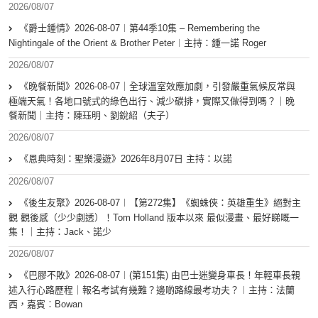
2026/08/07
《爵士鍾情》2026-08-07︱第44季10集 – Remembering the
Nightingale of the Orient & Brother Peter︱主持：鍾一諾 Roger
2026/08/07
《晚餐新聞》2026-08-07｜全球溫室效應加劇，引發嚴重氣候反常與
極端天氣！各地口號式的綠色出行、減少碳排，實際又做得到嗎？｜晚
餐新聞｜主持：陳珏明、劉銳紹（夫子）
2026/08/07
《恩典時刻：聖樂漫遊》2026年8月07日 主持：以諾
2026/08/07
《後生友聚》2026-08-07︱【第272集】《蜘蛛俠：英雄重生》絕對主
觀 觀後感（少少劇透）！Tom Holland 版本以來 最似漫畫、最好睇嘅一
集！｜主持：Jack、諾少
2026/08/07
《巴膠不敗》2026-08-07︱(第151集) 由巴士迷變身車長！年輕車長親
述入行心路歷程｜報名考試有幾難？邊啲路線最考功夫？︱主持：法蘭
西，嘉賓︰Bowan