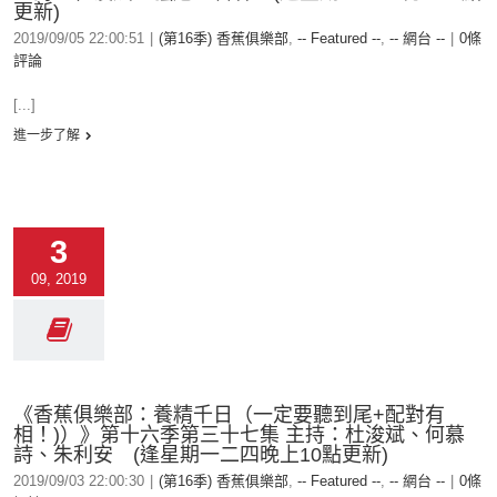
更新)
2019/09/05 22:00:51
|
(第16季) 香蕉俱樂部
,
-- Featured --
,
-- 網台 --
|
0條
評論
[...]
進一步了解
3
09, 2019
《香蕉俱樂部：養精千日（一定要聽到尾+配對有
相！)）》第十六季第三十七集 主持：杜浚斌、何慕
詩、朱利安 (逢星期一二四晚上10點更新)
2019/09/03 22:00:30
|
(第16季) 香蕉俱樂部
,
-- Featured --
,
-- 網台 --
|
0條