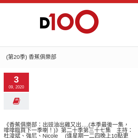
(第20季) 香蕉俱樂部
3
09, 2020
《香蕉俱樂部：出豉油出雞又出….(本季最後一集，
嗱嗱臨買下一季喇！)》第二十季第三十七集 主持：
杜浚斌、強尼、Nicole (逢星期一二四晚上10點更