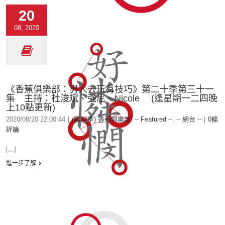
20
08, 2020
《香蕉俱樂部：男人去玩有技巧》第二十季第三十一
集 主持：杜浚斌、強尼、Nicole (逢星期一二四晚
上10點更新)
2020/08/20 22:00:44
|
(第20季) 香蕉俱樂部
,
-- Featured --
,
-- 網台 --
|
0條
評論
[...]
進一步了解