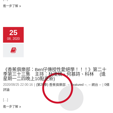
進一步了解
25
08, 2020
《香蕉俱樂部：Ben仔傳授性愛絕學！！！》第二十
季第三十三集 主持：杜浚斌、何慕詩、科林 (逢
星期一二四晚上10點更新)
2020/08/25 22:00:16
|
(第20季) 香蕉俱樂部
,
-- Featured --
,
-- 網台 --
|
0條
評論
[...]
進一步了解