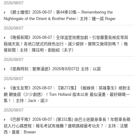
2026/08/07
《爵士鍾情》2026-08-07︱第44季10集 – Remembering the
Nightingale of the Orient & Brother Peter︱主持：鍾一諾 Roger
2026/08/07
《晚餐新聞》2026-08-07｜全球溫室效應加劇，引發嚴重氣候反常與
極端天氣！各地口號式的綠色出行、減少碳排，實際又做得到嗎？｜晚
餐新聞｜主持：陳珏明、劉銳紹（夫子）
2026/08/07
《恩典時刻：聖樂漫遊》2026年8月07日 主持：以諾
2026/08/07
《後生友聚》2026-08-07︱【第272集】《蜘蛛俠：英雄重生》絕對主
觀 觀後感（少少劇透）！Tom Holland 版本以來 最似漫畫、最好睇嘅一
集！｜主持：Jack、諾少
2026/08/07
《巴膠不敗》2026-08-07︱(第151集) 由巴士迷變身車長！年輕車長親
述入行心路歷程｜報名考試有幾難？邊啲路線最考功夫？︱主持：法蘭
西，嘉賓︰Bowan