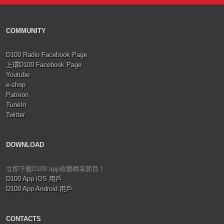
COMMUNITY
D100 Radio Facebook Page
上環D100 Facebook Page
Youtube
e-shop
Patreon
TuneIn
Twitter
DOWNLOAD
立即下載D100 app收聽精采節目！
D100 App iOS 用戶
D100 App Android 用戶
CONTACTS