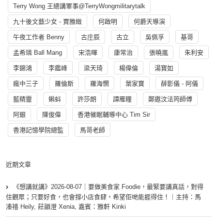
Terry Wong 王總講軍事@TerryWongmilitarytalk
九十後文藝少女 - 賈雅緻
何啟明
何爵天導演
午夜工作者 Benny
古庄辰
古立
吳佩孚
基哥
孟希璘 Ball Mang
宋浩暉
康常治
張曉嵐
朱利安
李錦鴻
李鑑峰
梁天琦
楊偉倫
湯寳如
瘋中三子
羅倫斯
羅海憫
葉家寶
薛影儀 - 阿儀
藍精靈
蝌蚪
許莎朗
譚雁瞳
鄭遨汶法筠師傅
阿銀
陳俊偉
香港催眠輔導中心 Tim Sir
香港記憶學院總監
馬哥老師
近期文章
《想講就講》2026-08-07｜要做美食家 Foodie，最緊要講真話，對得
住觀眾；只要好食，也會撐小店食肆，希望佢哋能捱得住！｜主持：馬
溱禧 Heily, 莊韻澄 Xenia, 嘉賓：雅軒 Kinki