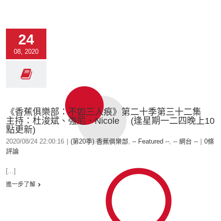
24
08, 2020
《香蕉俱樂部：不如三人痕》第二十季第三十二集
主持：杜浚斌、強尼、Nicole (逢星期一二四晚上10
點更新)
2020/08/24 22:00:16
|
(第20季) 香蕉俱樂部
,
-- Featured --
,
-- 網台 --
|
0條
評論
[...]
進一步了解