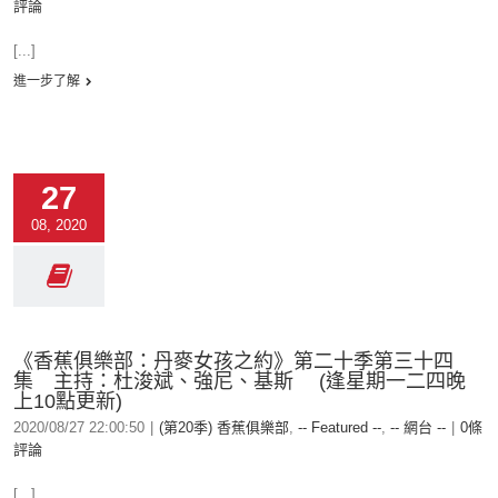
評論
[...]
進一步了解
27
08, 2020
《香蕉俱樂部：丹麥女孩之約》第二十季第三十四
集 主持：杜浚斌、強尼、基斯 (逢星期一二四晚
上10點更新)
2020/08/27 22:00:50
|
(第20季) 香蕉俱樂部
,
-- Featured --
,
-- 網台 --
|
0條
評論
[...]