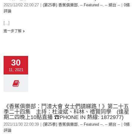
2021/12/02 22:00:27
|
(第25季) 香蕉俱樂部
,
-- Featured --
,
-- 網台 --
|
0條
評論
[...]
進一步了解
30
11, 2021
《香蕉俱樂部：鬥渣大會 女士們請睇路！》第二十五
季二十四集 主持：杜浚斌、科林、禮賢同學 (逢星
期二四晚上10點直播 ☎PHONE IN 熱線: 1872977)
2021/11/30 22:00:39
|
(第25季) 香蕉俱樂部
,
-- Featured --
,
-- 網台 --
|
0條
評論