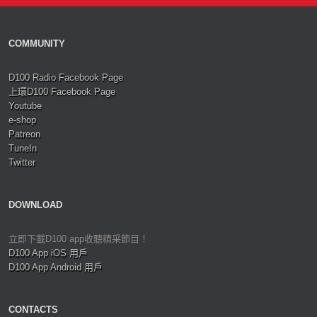
COMMUNITY
D100 Radio Facebook Page
上環D100 Facebook Page
Youtube
e-shop
Patreon
TuneIn
Twitter
DOWNLOAD
立即下載D100 app收聽精采節目！
D100 App iOS 用戶
D100 App Android 用戶
CONTACTS