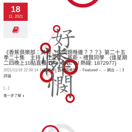
18
11, 2021
《香蕉俱樂部：其實…個問題喺邊？？？》第二十五
季二十集 主持：杜浚斌、基斯、禮賢同學 (逢星期
二四晚上10點直播 ☎PHONE IN 熱線: 1872977)
2021/11/18 22:00:14
|
(第25季) 香蕉俱樂部
,
-- Featured --
,
-- 網台 --
|
3
評論
[...]
進一步了解