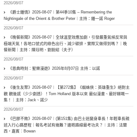
2026/08/07
《爵士鍾情》2026-08-07︱第44季10集 – Remembering the
Nightingale of the Orient & Brother Peter︱主持：鍾一諾 Roger
2026/08/07
《晚餐新聞》2026-08-07｜全球溫室效應加劇，引發嚴重氣候反常與
極端天氣！各地口號式的綠色出行、減少碳排，實際又做得到嗎？｜晚
餐新聞｜主持：陳珏明、劉銳紹（夫子）
2026/08/07
《恩典時刻：聖樂漫遊》2026年8月07日 主持：以諾
2026/08/07
《後生友聚》2026-08-07︱【第272集】《蜘蛛俠：英雄重生》絕對主
觀 觀後感（少少劇透）！Tom Holland 版本以來 最似漫畫、最好睇嘅一
集！｜主持：Jack、諾少
2026/08/07
《巴膠不敗》2026-08-07︱(第151集) 由巴士迷變身車長！年輕車長親
述入行心路歷程｜報名考試有幾難？邊啲路線最考功夫？︱主持：法蘭
西，嘉賓︰Bowan