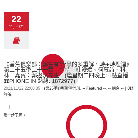
22
11, 2021
《香蕉俱樂部：鄭生有計:黑的多重解，轉✈️轉埋運》
第二十五季二十一集 主持：杜浚斌、何慕詩、科
林 嘉賓：鄭遨汶先生 (逢星期二四晚上10點直播
☎PHONE IN 熱線: 1872977)
2021/11/22 22:00:35
|
(第25季) 香蕉俱樂部
,
-- Featured --
,
-- 網台 --
|
0條
評論
[...]
進一步了解