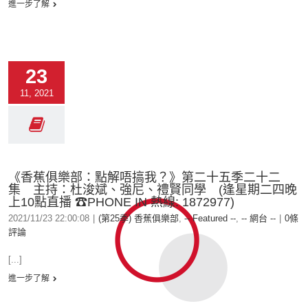
進一步了解
23
11, 2021
《香蕉俱樂部：點解唔搞我？》第二十五季二十二
集 主持：杜浚斌、強尼、禮賢同學 (逢星期二四晚
上10點直播 ☎PHONE IN 熱線: 1872977)
2021/11/23 22:00:08
|
(第25季) 香蕉俱樂部
,
-- Featured --
,
-- 網台 --
|
0條
評論
[...]
進一步了解