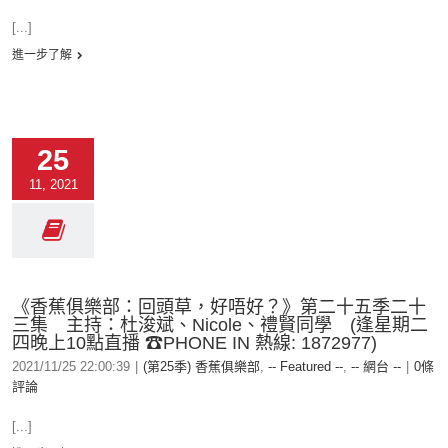
[...]
進一步了解
25
11, 2021
《香蕉俱樂部：回頭草，好唔好？》第二十五季二十
三集 主持：杜浚斌、Nicole、禮賢同學 (逢星期二
四晚上10點直播 ☎PHONE IN 熱線: 1872977)
2021/11/25 22:00:39
|
(第25季) 香蕉俱樂部
,
-- Featured --
,
-- 網台 --
|
0條
評論
[...]