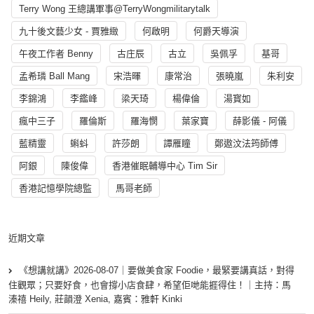
Terry Wong 王總講軍事@TerryWongmilitarytalk
九十後文藝少女 - 賈雅緻
何啟明
何爵天導演
午夜工作者 Benny
古庄辰
古立
吳佩孚
基哥
孟希璘 Ball Mang
宋浩暉
康常治
張曉嵐
朱利安
李錦鴻
李鑑峰
梁天琦
楊偉倫
湯寳如
瘋中三子
羅倫斯
羅海憫
葉家寶
薛影儀 - 阿儀
藍精靈
蝌蚪
許莎朗
譚雁瞳
鄭遨汶法筠師傅
阿銀
陳俊偉
香港催眠輔導中心 Tim Sir
香港記憶學院總監
馬哥老師
近期文章
《想講就講》2026-08-07｜要做美食家 Foodie，最緊要講真話，對得
住觀眾；只要好食，也會撐小店食肆，希望佢哋能捱得住！｜主持：馬
溱禧 Heily, 莊韻澄 Xenia, 嘉賓：雅軒 Kinki