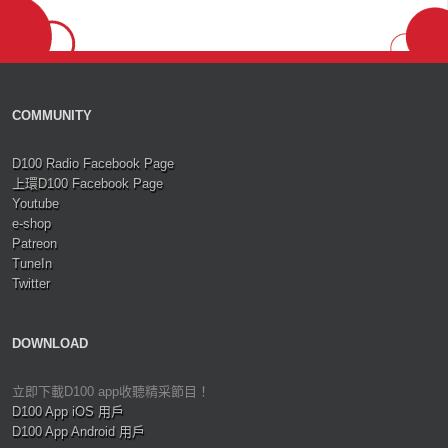
COMMUNITY
D100 Radio Facebook Page
上環D100 Facebook Page
Youtube
e-shop
Patreon
TuneIn
Twitter
DOWNLOAD
立即下載D100 app收聽精采節目！
D100 App iOS 用戶
D100 App Android 用戶