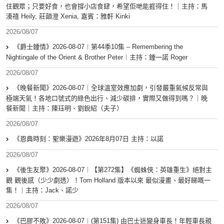
住觀眾；只要好食，也會撐小店食肆，希望佢哋能捱得住！｜主持：馬
溱禧 Heily, 莊韻澄 Xenia, 嘉賓：雅軒 Kinki
2026/08/07
《爵士鍾情》2026-08-07︱第44季10集 – Remembering the
Nightingale of the Orient & Brother Peter︱主持：鍾一諾 Roger
2026/08/07
《晚餐新聞》2026-08-07｜全球溫室效應加劇，引發嚴重氣候反常與
極端天氣！各地口號式的綠色出行、減少碳排，實際又做得到嗎？｜晚
餐新聞｜主持：陳珏明、劉銳紹（夫子）
2026/08/07
《恩典時刻：聖樂漫遊》2026年8月07日 主持：以諾
2026/08/07
《後生友聚》2026-08-07︱【第272集】《蜘蛛俠：英雄重生》絕對主
觀 觀後感（少少劇透）！Tom Holland 版本以來 最似漫畫、最好睇嘅一
集！｜主持：Jack、諾少
2026/08/07
《巴膠不敗》2026-08-07︱(第151集) 由巴士迷變身車長！年輕車長親