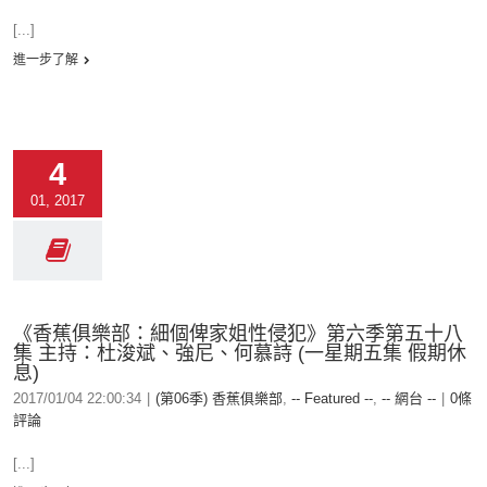
[...]
進一步了解
4
01, 2017
《香蕉俱樂部：細個俾家姐性侵犯》第六季第五十八
集 主持：杜浚斌、強尼、何慕詩 (一星期五集 假期休
息)
2017/01/04 22:00:34
|
(第06季) 香蕉俱樂部
,
-- Featured --
,
-- 網台 --
|
0條
評論
[...]