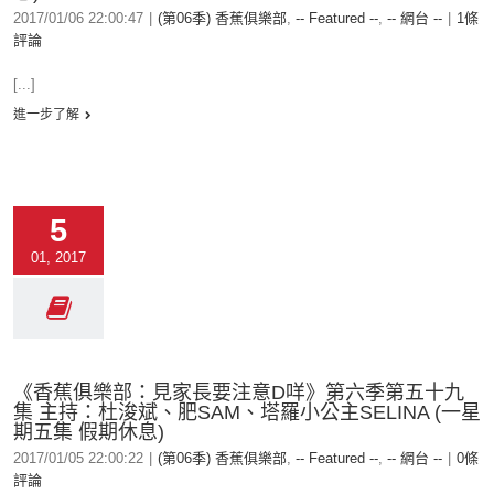
2017/01/06 22:00:47
|
(第06季) 香蕉俱樂部
,
-- Featured --
,
-- 網台 --
|
1條
評論
[...]
進一步了解
5
01, 2017
《香蕉俱樂部：見家長要注意D咩》第六季第五十九
集 主持：杜浚斌、肥SAM、塔羅小公主SELINA (一星
期五集 假期休息)
2017/01/05 22:00:22
|
(第06季) 香蕉俱樂部
,
-- Featured --
,
-- 網台 --
|
0條
評論