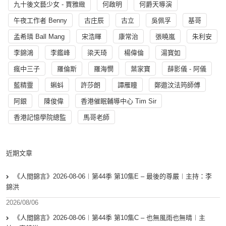
九十後文藝少女 - 賈雅緻
何啟明
何爵天導演
午夜工作者 Benny
古庄辰
古立
吳佩孚
基哥
孟希璘 Ball Mang
宋浩暉
康常治
張曉嵐
朱利安
李錦鴻
李鑑峰
梁天琦
楊偉倫
湯寳如
瘋中三子
羅倫斯
羅海憫
葉家寶
薛影儀 - 阿儀
藍精靈
蝌蚪
許莎朗
譚雁瞳
鄭遨汶法筠師傅
阿銀
陳俊偉
香港催眠輔導中心 Tim Sir
香港記憶學院總監
馬哥老師
近期文章
《人間錦言》2026-08-06︱第44季 第10集E – 最後的尊嚴︱主持：李
錦洪
2026/08/06
《人間錦言》2026-08-06︱第44季 第10集C – 也無風雨也無晴︱主