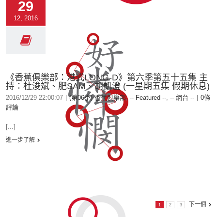
29
12, 2016
《香蕉俱樂部：港式LONG-D》第六季第五十五集 主
持：杜浚斌、肥SAM、胡凱澄 (一星期五集 假期休息)
2016/12/29 22:00:07
|
(第06季) 香蕉俱樂部
,
-- Featured --
,
-- 網台 --
|
0條
評論
[...]
進一步了解
下一個
1
2
3