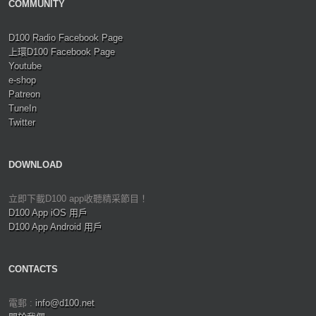
COMMUNITY
D100 Radio Facebook Page
上環D100 Facebook Page
Youtube
e-shop
Patreon
TuneIn
Twitter
DOWNLOAD
立即下載D100 app收聽精采節目！
D100 App iOS 用戶
D100 App Android 用戶
CONTACTS
電郵 :
info@d100.net