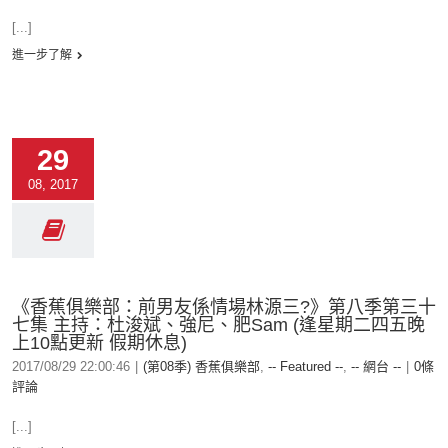
[...]
進一步了解
29
08, 2017
《香蕉俱樂部：前男友係情場林源三?》第八季第三十
七集 主持：杜浚斌、強尼、肥Sam (逢星期二四五晚
上10點更新 假期休息)
2017/08/29 22:00:46
|
(第08季) 香蕉俱樂部
,
-- Featured --
,
-- 網台 --
|
0條
評論
[...]