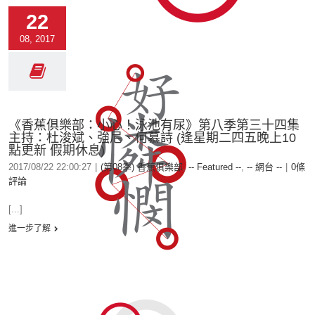
22
08, 2017
《香蕉俱樂部：小心！泳池有尿》第八季第三十四集
主持：杜浚斌、強尼、何慕詩 (逢星期二四五晚上10
點更新 假期休息)
2017/08/22 22:00:27
|
(第08季) 香蕉俱樂部
,
-- Featured --
,
-- 網台 --
|
0條
評論
[...]
進一步了解