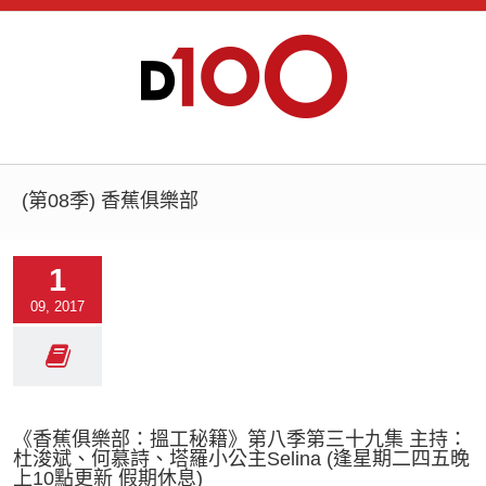
(第08季) 香蕉俱樂部
1
09, 2017
《香蕉俱樂部：搵工秘籍》第八季第三十九集 主持：
杜浚斌、何慕詩、塔羅小公主Selina (逢星期二四五晚
上10點更新 假期休息)