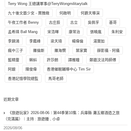
Terry Wong 王總講軍事@TerryWongmilitarytalk
九十後文藝少女 - 賈雅緻
何啟明
何爵天導演
午夜工作者 Benny
古庄辰
古立
吳佩孚
基哥
孟希璘 Ball Mang
宋浩暉
康常治
張曉嵐
朱利安
李錦鴻
李鑑峰
梁天琦
楊偉倫
湯寳如
瘋中三子
羅倫斯
羅海憫
葉家寶
薛影儀 - 阿儀
藍精靈
蝌蚪
許莎朗
譚雁瞳
鄭遨汶法筠師傅
阿銀
陳俊偉
香港催眠輔導中心 Tim Sir
香港記憶學院總監
馬哥老師
近期文章
《旅遊玩家》2026-08-06︱第44季第10集：兵庫縣 灘五鄉酒造之旅
（完滿篇）︱主持 : 旅遊鍾 , 小卓
2026/08/06