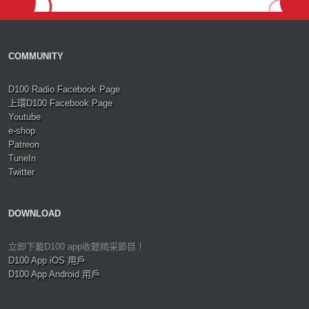
COMMUNITY
D100 Radio Facebook Page
上環D100 Facebook Page
Youtube
e-shop
Patreon
TuneIn
Twitter
DOWNLOAD
立即下載D100 app收聽精采節目！
D100 App iOS 用戶
D100 App Android 用戶