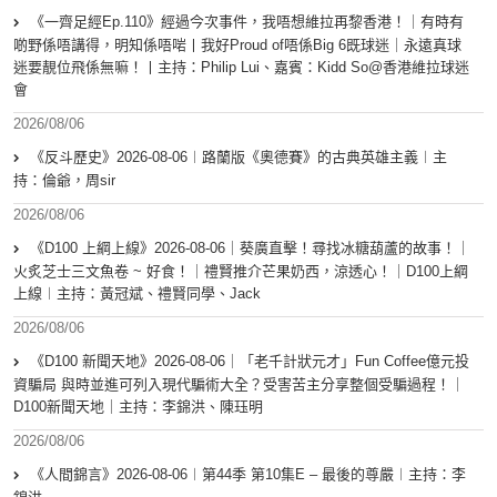
《一齊足經Ep.110》經過今次事件，我唔想維拉再黎香港！｜有時有
啲野係唔講得，明知係唔啱丨我好Proud of唔係Big 6既球迷｜永遠真球
迷要靚位飛係無嘛！丨主持：Philip Lui、嘉賓：Kidd So@香港維拉球迷
會
2026/08/06
《反斗歷史》2026-08-06︱路蘭版《奧德賽》的古典英雄主義︱主
持：倫爺，周sir
2026/08/06
《D100 上綱上線》2026-08-06｜葵廣直擊！尋找冰糖葫蘆的故事！｜
火炙芝士三文魚卷 ~ 好食！｜禮賢推介芒果奶西，涼透心！｜D100上綱
上線︱主持：黃冠斌、禮賢同學、Jack
2026/08/06
《D100 新聞天地》2026-08-06｜「老千計狀元才」Fun Coffee億元投
資騙局 與時並進可列入現代騙術大全？受害苦主分享整個受騙過程！｜
D100新聞天地｜主持：李錦洪、陳珏明
2026/08/06
《人間錦言》2026-08-06︱第44季 第10集E – 最後的尊嚴︱主持：李