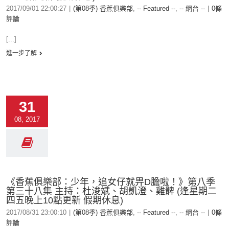
2017/09/01 22:00:27
|
(第08季) 香蕉俱樂部
,
-- Featured --
,
-- 網台 --
|
0條
評論
[...]
進一步了解
31
08, 2017
《香蕉俱樂部：少年，追女仔就畀D膽啦！》第八季
第三十八集 主持：杜浚斌、胡凱澄、雞髀 (逢星期二
四五晚上10點更新 假期休息)
2017/08/31 23:00:10
|
(第08季) 香蕉俱樂部
,
-- Featured --
,
-- 網台 --
|
0條
評論