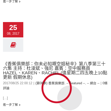
進一步了解
25
08, 2017
《香蕉俱樂部：你未必知嘅空姐秘辛》第八季第三十
六集 主持：杜浚斌、強尼 嘉賓：空中服務員
HAZEL、KAREN、RACHEL (逢星期二四五晚上10點
更新 假期休息)
2017/08/25 22:00:12
|
(第08季) 香蕉俱樂部
,
-- Featured --
,
-- 網台 --
|
0條
評論
[...]
進一步了解