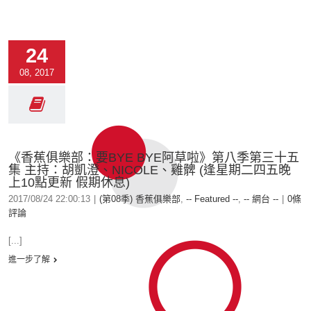
24
08, 2017
《香蕉俱樂部：要BYE BYE阿草啦》第八季第三十五
集 主持：胡凱澄、NICOLE、雞髀 (逢星期二四五晚
上10點更新 假期休息)
2017/08/24 22:00:13
|
(第08季) 香蕉俱樂部
,
-- Featured --
,
-- 網台 --
|
0條
評論
[...]
進一步了解