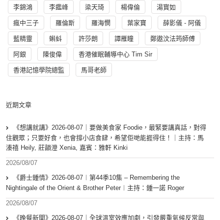
李錦鴻
李鑑峰
梁天琦
楊偉倫
湯寳如
瘋中三子
羅倫斯
羅海憫
葉家寶
薛影儀 - 阿儀
藍精靈
蝌蚪
許莎朗
譚雁瞳
鄭遨汶法筠師傅
阿銀
陳俊偉
香港催眠輔導中心 Tim Sir
香港記憶學院總監
馬哥老師
近期文章
《想講就講》2026-08-07｜要做美食家 Foodie，最緊要講真話，對得
住觀眾；只要好食，也會撐小店食肆，希望佢哋能捱得住！｜主持：馬
溱禧 Heily, 莊韻澄 Xenia, 嘉賓：雅軒 Kinki
2026/08/07
《爵士鍾情》2026-08-07︱第44季10集 – Remembering the
Nightingale of the Orient & Brother Peter︱主持：鍾一諾 Roger
2026/08/07
《晚餐新聞》2026-08-07｜全球溫室效應加劇，引發嚴重氣候反常與