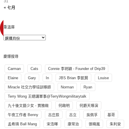
31
« 七月
重溫庫
慶爆搜尋
Carman
Cats
Connie 李玥穎 - Founder of Drip39
Elaine
Gary
In
JBS Brian 李凱賢
Louise
Miracle 社交力學培訓導師
Norman
Ryan
Terry Wong 王總講軍事@TerryWongmilitarytalk
九十後文藝少女 - 賈雅緻
何啟明
何爵天導演
午夜工作者 Benny
古庄辰
古立
吳佩孚
基哥
孟希璘 Ball Mang
宋浩暉
康常治
張曉嵐
朱利安