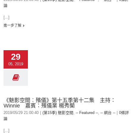
論
[...]
進一步了解
29
05, 2019
《魅影空間︰殯儀》第十五季第十二集 主持：
Winnie 嘉賓：殯儀業 楊秀蘭
2019/05/29 21:00:40
|
(第15季) 魅影空間
,
-- Featured --
,
-- 網台 --
|
0條評
論
[...]