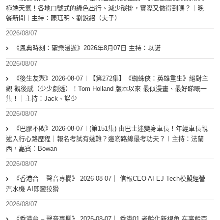
極端天氣！各地口號式的綠色出行、減少碳排，實際又做得到嗎？｜晚
餐新聞｜主持：陳珏明、劉銳紹（夫子）
2026/08/07
《恩典時刻：聖樂漫遊》2026年8月07日 主持：以諾
2026/08/07
《後生友聚》2026-08-07︱【第272集】《蜘蛛俠：英雄重生》絕對主
觀 觀後感（少少劇透）！Tom Holland 版本以來 最似漫畫、最好睇嘅一
集！｜主持：Jack、諾少
2026/08/07
《巴膠不敗》2026-08-07︱(第151集) 由巴士迷變身車長！年輕車長親
述入行心路歷程｜報名考試有幾難？邊啲路線最考功夫？︱主持：法蘭
西，嘉賓︰Bowan
2026/08/07
《香港台 – 聲音專欄》 2026-08-07｜ 信報CEO AI EJ Tech模擬經營
汽水機 AI即變狡猾
2026/08/07
《香港台 – 聲音專欄》 2026-08-07｜ 香港01 老齡化新視角 在高齡亞