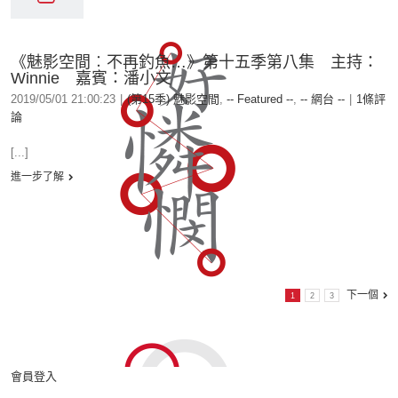
《魅影空間︰不再釣魚…》第十五季第八集 主持：
Winnie 嘉賓：潘小文
2019/05/01 21:00:23
|
(第15季) 魅影空間
,
-- Featured --
,
-- 網台 --
|
1條評
論
[...]
進一步了解
下一個
1
2
3
會員登入