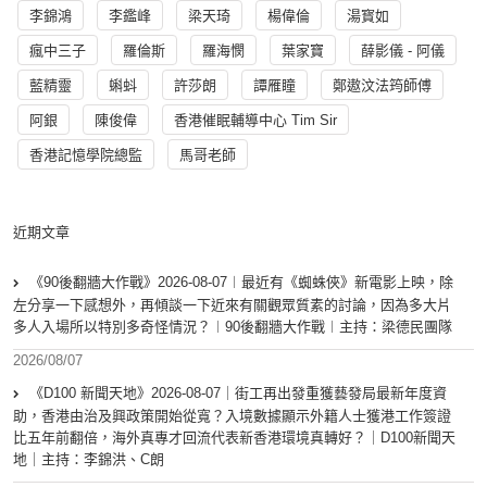
李錦鴻
李鑑峰
梁天琦
楊偉倫
湯寳如
瘋中三子
羅倫斯
羅海憫
葉家寶
薛影儀 - 阿儀
藍精靈
蝌蚪
許莎朗
譚雁瞳
鄭遨汶法筠師傅
阿銀
陳俊偉
香港催眠輔導中心 Tim Sir
香港記憶學院總監
馬哥老師
近期文章
《90後翻牆大作戰》2026-08-07︱最近有《蜘蛛俠》新電影上映，除
左分享一下感想外，再傾談一下近來有關觀眾質素的討論，因為多大片
多人入場所以特別多奇怪情況？︱90後翻牆大作戰︱主持：梁德民團隊
2026/08/07
《D100 新聞天地》2026-08-07｜街工再出發重獲藝發局最新年度資
助，香港由治及興政策開始從寬？入境數據顯示外籍人士獲港工作簽證
比五年前翻倍，海外真專才回流代表新香港環境真轉好？｜D100新聞天
地｜主持：李錦洪、C朗