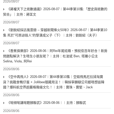
2026/08/07
《蔣權天下之術數通識》2026-08-07︱第44季第10集:「歴史與術數的
契合」｜主持：蔣匡文
2026/08/07
《劉銳紹採訪風雲錄 – 穿越新聞烽火50年》2026-08-07︱第44季第10
集 死於”可原諒殺人“的黎漢成父子（下）︱主持：劉銳紹（夫子）
2026/08/07
《香蕉俱樂部》2026-08-06︱阿Rei年尾結婚，預祝佢百年好合！新房
問題點解決？生唔生小朋友呢？︱主持：杜浚斌 Ben, 塔羅小公主
Selina, Viola, 阿Rei
2026/08/06
《空中再飛人》2026-08-07︱第44季第10集｜空姐飛馬尼拉掃淘寶
貨？挑戰食鴨仔蛋 + Jollibee隱藏用法！︱韓妹寧願瞓公司都唔想返韓
國？爆料航空界超嚴格階級文化！︱主持：寶珠、寶堅、Jack
2026/08/06
《啱傾啱講啱聽顏聯武》2026-08-06︱︱主持：顏聯武
2026/08/06