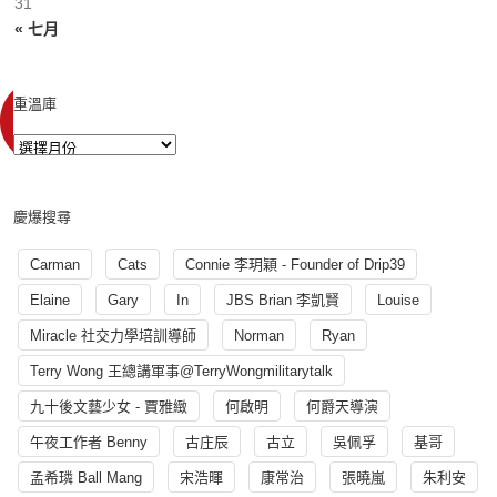
31
« 七月
重溫庫
慶爆搜尋
Carman
Cats
Connie 李玥穎 - Founder of Drip39
Elaine
Gary
In
JBS Brian 李凱賢
Louise
Miracle 社交力學培訓導師
Norman
Ryan
Terry Wong 王總講軍事@TerryWongmilitarytalk
九十後文藝少女 - 賈雅緻
何啟明
何爵天導演
午夜工作者 Benny
古庄辰
古立
吳佩孚
基哥
孟希璘 Ball Mang
宋浩暉
康常治
張曉嵐
朱利安