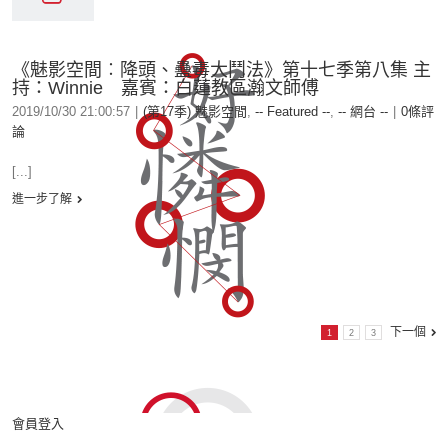
《魅影空間︰降頭、蠱毒大鬥法》第十七季第八集 主
持：Winnie 嘉賓：白蓮教區瀚文師傅
2019/10/30 21:00:57
|
(第17季) 魅影空間
,
-- Featured --
,
-- 網台 --
|
0條評
論
[...]
進一步了解
下一個
1
2
3
會員登入