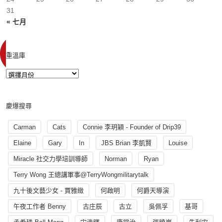
31
« 七月
重溫庫
慶爆搜尋
Carman
Cats
Connie 李玥穎 - Founder of Drip39
Elaine
Gary
In
JBS Brian 李凱賢
Louise
Miracle 社交力學培訓導師
Norman
Ryan
Terry Wong 王總講軍事@TerryWongmilitarytalk
九十後文藝少女 - 賈雅緻
何啟明
何爵天導演
午夜工作者 Benny
古庄辰
古立
吳佩孚
基哥