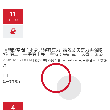
11
11, 2020
《魅影空間︰本身已經有靈力, 識咗丈夫靈力再強啲
?》第二十一季第十集 主持：Winnie 嘉賓：懿漩
2020/11/11 21:00:14
|
(第21季) 魅影空間
,
-- Featured --
,
-- 網台 --
|
0條評
論
[...]
進一步了解
4