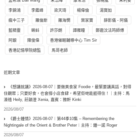
孟希璘 Ball Mang
宋浩暉
康常治
張曉嵐
朱利安
李錦鴻
李鑑峰
梁天琦
楊偉倫
湯寳如
瘋中三子
羅倫斯
羅海憫
葉家寶
薛影儀 - 阿儀
藍精靈
蝌蚪
許莎朗
譚雁瞳
鄭遨汶法筠師傅
阿銀
陳俊偉
香港催眠輔導中心 Tim Sir
香港記憶學院總監
馬哥老師
近期文章
《想講就講》2026-08-07｜要做美食家 Foodie，最緊要講真話，對得
住觀眾；只要好食，也會撐小店食肆，希望佢哋能捱得住！｜主持：馬
溱禧 Heily, 莊韻澄 Xenia, 嘉賓：雅軒 Kinki
2026/08/07
《爵士鍾情》2026-08-07︱第44季10集 – Remembering the
Nightingale of the Orient & Brother Peter︱主持：鍾一諾 Roger
2026/08/07