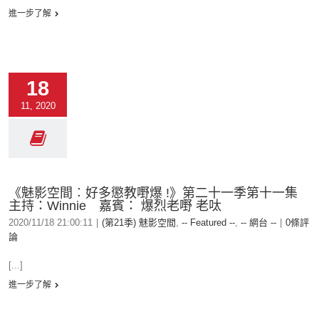
進一步了解
18
11, 2020
《魅影空間︰好多懲教嘢爆 !》第二十一季第十一集
主持：Winnie 嘉賓： 爆烈老嘢 老呔
2020/11/18 21:00:11
|
(第21季) 魅影空間
,
-- Featured --
,
-- 網台 --
|
0條評
論
[...]
進一步了解