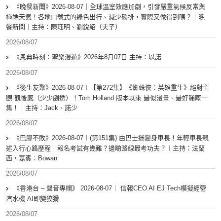
《晚餐新聞》2026-08-07｜全球溫室效應加劇，引發嚴重氣候反常與
極端天氣！各地口號式的綠色出行、減少碳排，實際又做得到嗎？｜晚
餐新聞｜主持：陳珏明、劉銳紹（夫子）
2026/08/07
《恩典時刻：聖樂漫遊》2026年8月07日 主持：以諾
2026/08/07
《後生友聚》2026-08-07︱【第272集】《蜘蛛俠：英雄重生》絕對主
觀 觀後感（少少劇透）！Tom Holland 版本以來 最似漫畫、最好睇嘅一
集！｜主持：Jack、諾少
2026/08/07
《巴膠不敗》2026-08-07︱(第151集) 由巴士迷變身車長！年輕車長親
述入行心路歷程｜報名考試有幾難？邊啲路線最考功夫？︱主持：法蘭
西，嘉賓︰Bowan
2026/08/07
《香港台 – 聲音專欄》 2026-08-07｜ 信報CEO AI EJ Tech模擬經營
汽水機 AI即變狡猾
2026/08/07