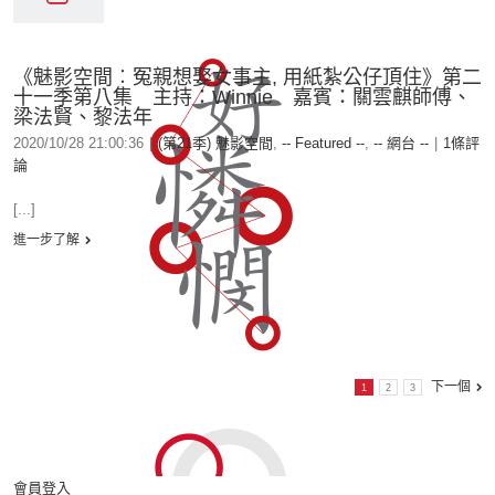
《魅影空間︰冤親想娶女事主, 用紙紮公仔頂住》第二
十一季第八集 主持：Winnie 嘉賓：關雲麒師傅、
梁法賢、黎法年
2020/10/28 21:00:36
|
(第21季) 魅影空間
,
-- Featured --
,
-- 網台 --
|
1條評
論
[...]
進一步了解
下一個
1
2
3
會員登入