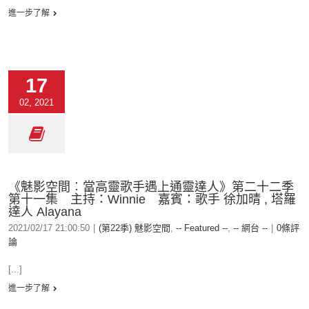
進一步了解
17
02, 2021
《魅影空間︰當高靈歌手遇上通靈達人》第二十二季
第十一集 主持：Winnie 嘉賓：歌手 徐加晴 , 塔羅
達人 Alayana
2021/02/17 21:00:50
|
(第22季) 魅影空間
,
-- Featured --
,
-- 網台 --
|
0條評
論
[...]
進一步了解