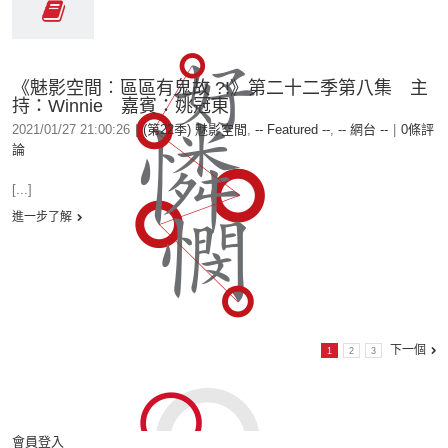
《魅影空間︰區區有鬼故 ?!》第二十二季第八集 主
持：Winnie 嘉賓：姚冠東
2021/01/27 21:00:26
|
(第22季) 魅影空間
,
-- Featured --
,
-- 網台 --
|
0條評
論
[...]
進一步了解
下一個
1
2
3
會員登入