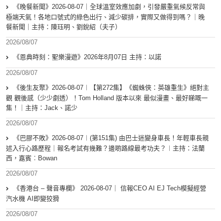
《晚餐新聞》2026-08-07｜全球溫室效應加劇，引發嚴重氣候反常與
極端天氣！各地口號式的綠色出行、減少碳排，實際又做得到嗎？｜晚
餐新聞｜主持：陳珏明、劉銳紹（夫子）
2026/08/07
《恩典時刻：聖樂漫遊》2026年8月07日 主持：以諾
2026/08/07
《後生友聚》2026-08-07︱【第272集】《蜘蛛俠：英雄重生》絕對主
觀 觀後感（少少劇透）！Tom Holland 版本以來 最似漫畫、最好睇嘅一
集！｜主持：Jack、諾少
2026/08/07
《巴膠不敗》2026-08-07︱(第151集) 由巴士迷變身車長！年輕車長親
述入行心路歷程｜報名考試有幾難？邊啲路線最考功夫？︱主持：法蘭
西，嘉賓︰Bowan
2026/08/07
《香港台 – 聲音專欄》 2026-08-07｜ 信報CEO AI EJ Tech模擬經營
汽水機 AI即變狡猾
2026/08/07