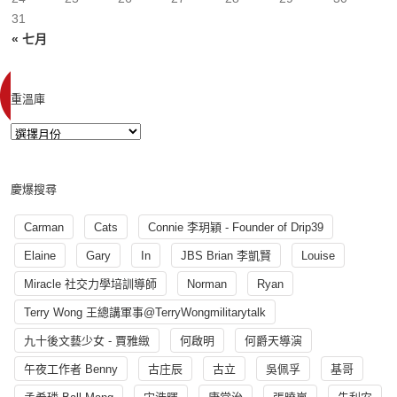
31
« 七月
重溫庫
慶爆搜尋
Carman
Cats
Connie 李玥穎 - Founder of Drip39
Elaine
Gary
In
JBS Brian 李凱賢
Louise
Miracle 社交力學培訓導師
Norman
Ryan
Terry Wong 王總講軍事@TerryWongmilitarytalk
九十後文藝少女 - 賈雅緻
何啟明
何爵天導演
午夜工作者 Benny
古庄辰
古立
吳佩孚
基哥