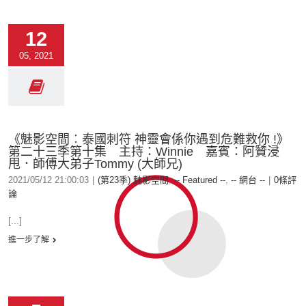
12
05, 2021
《魅影空間︰泰國刺符 神靈會係你遇到危難救你 !》
第二十三季第十集 主持：Winnie 嘉賓：阿贊浸
甩．師傅大弟子Tommy (大師兄)
2021/05/12 21:00:03
|
(第23季) 魅影空間
,
-- Featured --
,
-- 網台 --
|
0條評
論
[...]
進一步了解