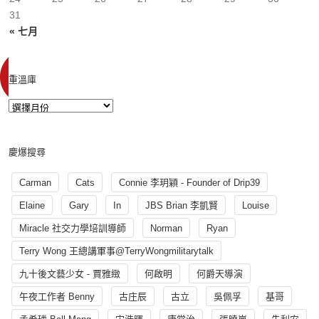
31
« 七月
重溫庫
慶爆搜尋
Carman
Cats
Connie 李玥穎 - Founder of Drip39
Elaine
Gary
In
JBS Brian 李凱賢
Louise
Miracle 社交力學培訓導師
Norman
Ryan
Terry Wong 王總講軍事@TerryWongmilitarytalk
九十後文藝少女 - 賈雅緻
何啟明
何爵天導演
午夜工作者 Benny
古庄辰
古立
吳佩孚
基哥