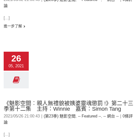
論
[...]
進一步了解
26
05, 2021
《魅影空間︰親人無禮貌被姨婆靈魂懲罰 !》第二十三
季第十二集 主持：Winnie 嘉賓：Simon Tang
2021/05/26 21:00:43
|
(第23季) 魅影空間
,
-- Featured --
,
-- 網台 --
|
0條評
論
[...]