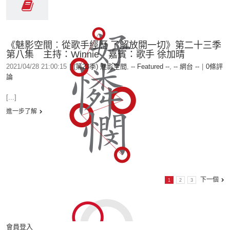
《魅影空間︰從歌手經歷 了解放開一切》第二十三季
第八集 主持：Winnie 嘉賓：歌手 徐加晴
2021/04/28 21:00:15
|
(第23季) 魅影空間
,
-- Featured --
,
-- 網台 --
|
0條評
論
[...]
進一步了解
下一個
1
2
3
會員登入