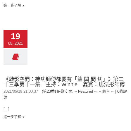
進一步了解
19
05, 2021
《魅影空間︰神功師傅都要有「望 聞 問 切」》第二
十三季第十一集 主持：Winnie 嘉賓：馬法彤師傅
2021/05/19 21:00:37
|
(第23季) 魅影空間
,
-- Featured --
,
-- 網台 --
|
0條評
論
[...]
進一步了解