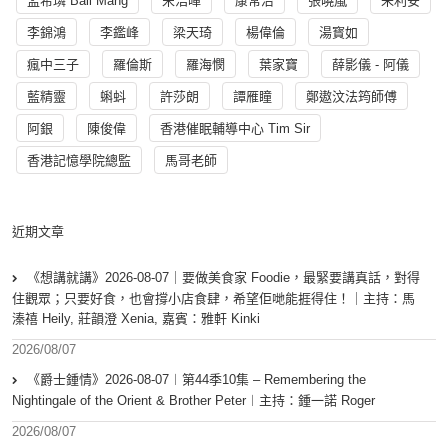
孟希璘 Ball Mang
宋浩暉
康常治
張曉嵐
朱利安
李錦鴻
李鑑峰
梁天琦
楊偉倫
湯寳如
瘋中三子
羅倫斯
羅海憫
葉家寶
薛影儀 - 阿儀
藍精靈
蝌蚪
許莎朗
譚雁瞳
鄭遨汶法筠師傅
阿銀
陳俊偉
香港催眠輔導中心 Tim Sir
香港記憶學院總監
馬哥老師
近期文章
《想講就講》2026-08-07｜要做美食家 Foodie，最緊要講真話，對得
住觀眾；只要好食，也會撐小店食肆，希望佢哋能捱得住！｜主持：馬
溱禧 Heily, 莊韻澄 Xenia, 嘉賓：雅軒 Kinki
2026/08/07
《爵士鍾情》2026-08-07︱第44季10集 – Remembering the
Nightingale of the Orient & Brother Peter︱主持：鍾一諾 Roger
2026/08/07