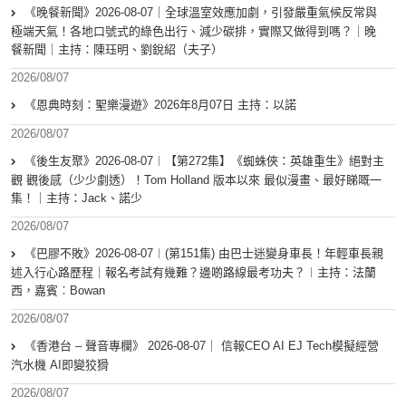
《晚餐新聞》2026-08-07｜全球溫室效應加劇，引發嚴重氣候反常與
極端天氣！各地口號式的綠色出行、減少碳排，實際又做得到嗎？｜晚
餐新聞｜主持：陳珏明、劉銳紹（夫子）
2026/08/07
《恩典時刻：聖樂漫遊》2026年8月07日 主持：以諾
2026/08/07
《後生友聚》2026-08-07︱【第272集】《蜘蛛俠：英雄重生》絕對主
觀 觀後感（少少劇透）！Tom Holland 版本以來 最似漫畫、最好睇嘅一
集！｜主持：Jack、諾少
2026/08/07
《巴膠不敗》2026-08-07︱(第151集) 由巴士迷變身車長！年輕車長親
述入行心路歷程｜報名考試有幾難？邊啲路線最考功夫？︱主持：法蘭
西，嘉賓︰Bowan
2026/08/07
《香港台 – 聲音專欄》 2026-08-07｜ 信報CEO AI EJ Tech模擬經營
汽水機 AI即變狡猾
2026/08/07