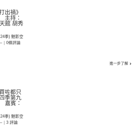
打出禍》
 主持：
山天館 胡秀
第24季) 魅影空
--
|
0條評論
進一步了解
買咗都只
四季第九
e 嘉賓：
第24季) 魅影空
--
|
3 評論