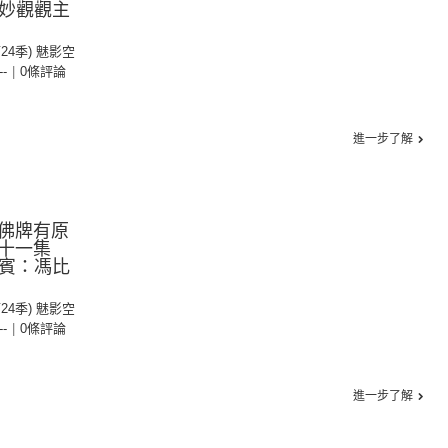
玄妙觀觀主
第24季) 魅影空
--
|
0條評論
進一步了解
佛牌有原
第十一集
嘉賓：馮比
第24季) 魅影空
--
|
0條評論
進一步了解