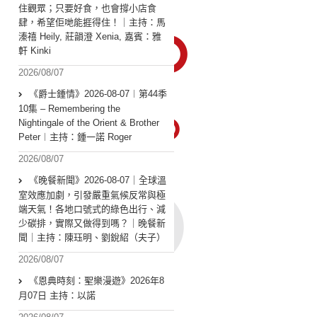
住觀眾；只要好食，也會撐小店食
肆，希望佢哋能捱得住！｜主持：馬
溱禧 Heily, 莊韻澄 Xenia, 嘉賓：雅
軒 Kinki
2026/08/07
《爵士鍾情》2026-08-07︱第44季
10集 – Remembering the
Nightingale of the Orient & Brother
Peter︱主持：鍾一諾 Roger
2026/08/07
《晚餐新聞》2026-08-07｜全球溫
室效應加劇，引發嚴重氣候反常與極
端天氣！各地口號式的綠色出行、減
少碳排，實際又做得到嗎？｜晚餐新
聞｜主持：陳珏明、劉銳紹（夫子）
2026/08/07
《恩典時刻：聖樂漫遊》2026年8
月07日 主持：以諾