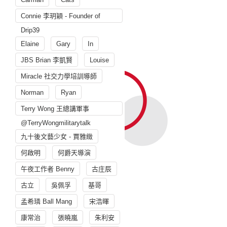
Connie 李玥穎 - Founder of
Drip39
Elaine
Gary
In
JBS Brian 李凱賢
Louise
Miracle 社交力學培訓導師
Norman
Ryan
Terry Wong 王總講軍事
@TerryWongmilitarytalk
九十後文藝少女 - 賈雅緻
何啟明
何爵天導演
午夜工作者 Benny
古庄辰
古立
吳佩孚
基哥
孟希璘 Ball Mang
宋浩暉
康常治
張曉嵐
朱利安