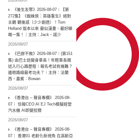
2026/08/07
《後生友聚》2026-08-07︱【第
272集】《蜘蛛俠：英雄重生》絕對
主觀 觀後感（少少劇透）！Tom
Holland 版本以來 最似漫畫、最好睇
嘅一集！｜主持：Jack、諾少
2026/08/07
《巴膠不敗》2026-08-07︱(第151
集) 由巴士迷變身車長！年輕車長親
述入行心路歷程｜報名考試有幾難？
邊啲路線最考功夫？︱主持：法蘭
西，嘉賓︰Bowan
2026/08/07
《香港台 – 聲音專欄》 2026-08-
07｜ 信報CEO AI EJ Tech模擬經營
汽水機 AI即變狡猾
2026/08/07
《香港台 – 聲音專欄》 2026-08-
07｜ 香港01 老齡化新視角 在高齡亞