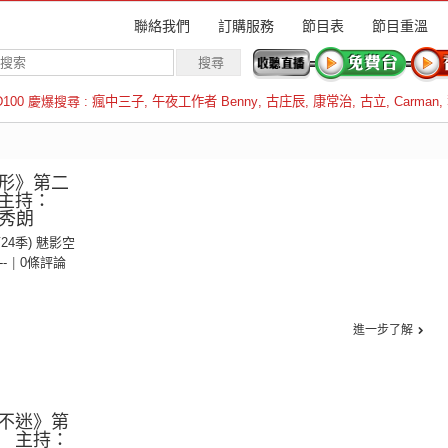
聯絡我們
訂購服務
節目表
節目重溫
D100 慶爆搜尋 :
瘋中三子
,
午夜工作者 Benny
,
古庄辰
,
康常治
,
古立
,
Carman
,
羅倫斯
形》第二
主持：
藍秀朗
第24季) 魅影空
--
|
0條評論
進一步了解
不迷》第
 主持：