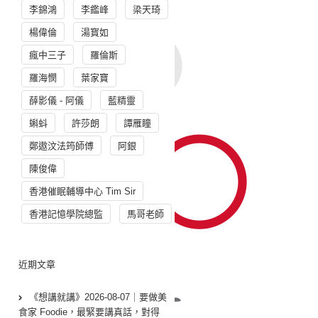
李錦鴻
李鑑峰
梁天琦
楊偉倫
湯寳如
瘋中三子
羅倫斯
羅海憫
葉家寶
薛影儀 - 阿儀
藍精靈
蝌蚪
許莎朗
譚雁瞳
鄭遨汶法筠師傅
阿銀
陳俊偉
香港催眠輔導中心 Tim Sir
香港記憶學院總監
馬哥老師
近期文章
《想講就講》2026-08-07｜要做美
食家 Foodie，最緊要講真話，對得