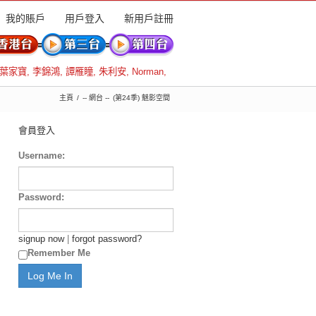
我的賬戶
用戶登入
新用戶註冊
葉家寶
,
李錦鴻
,
譚雁瞳
,
朱利安
,
Norman
,
主頁
-- 網台 --
(第24季) 魅影空間
會員登入
Username:
Password:
signup now
|
forgot password?
Remember Me