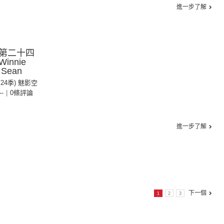
進一步了解
第二十四
innie
ean
第24季) 魅影空
--
|
0條評論
進一步了解
下一個
1
2
3