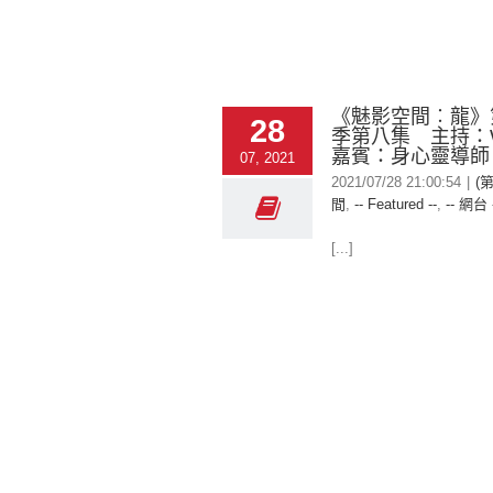
《魅影空間︰龍》
28
季第八集 主持：W
嘉賓：身心靈導師 S
07, 2021
2021/07/28 21:00:54
|
(
間
,
-- Featured --
,
-- 網台 
[...]