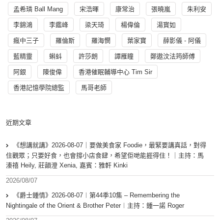
孟希璘 Ball Mang
宋浩暉
康常治
張曉嵐
朱利安
李錦鴻
李鑑峰
梁天琦
楊偉倫
湯寳如
瘋中三子
羅倫斯
羅海憫
葉家寶
薛影儀 - 阿儀
藍精靈
蝌蚪
許莎朗
譚雁瞳
鄭遨汶法筠師傅
阿銀
陳俊偉
香港催眠輔導中心 Tim Sir
香港記憶學院總監
馬哥老師
近期文章
《想講就講》2026-08-07｜要做美食家 Foodie，最緊要講真話，對得
住觀眾；只要好食，也會撐小店食肆，希望佢哋能捱得住！｜主持：馬
溱禧 Heily, 莊韻澄 Xenia, 嘉賓：雅軒 Kinki
2026/08/07
《爵士鍾情》2026-08-07︱第44季10集 – Remembering the
Nightingale of the Orient & Brother Peter︱主持：鍾一諾 Roger