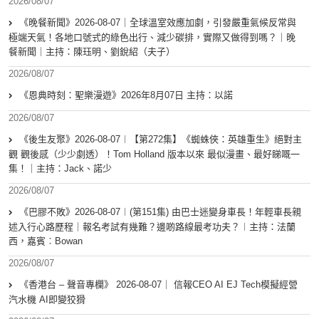
2026/08/07
《晚餐新聞》2026-08-07｜全球溫室效應加劇，引發嚴重氣候反常與
極端天氣！各地口號式的綠色出行、減少碳排，實際又做得到嗎？｜晚
餐新聞｜主持：陳珏明、劉銳紹（夫子）
2026/08/07
《恩典時刻：聖樂漫遊》2026年8月07日 主持：以諾
2026/08/07
《後生友聚》2026-08-07︱【第272集】《蜘蛛俠：英雄重生》絕對主
觀 觀後感（少少劇透）！Tom Holland 版本以來 最似漫畫、最好睇嘅一
集！｜主持：Jack、諾少
2026/08/07
《巴膠不敗》2026-08-07︱(第151集) 由巴士迷變身車長！年輕車長親
述入行心路歷程｜報名考試有幾難？邊啲路線最考功夫？︱主持：法蘭
西，嘉賓︰Bowan
2026/08/07
《香港台 – 聲音專欄》 2026-08-07｜ 信報CEO AI EJ Tech模擬經營
汽水機 AI即變狡猾