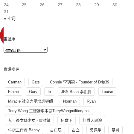
24
25
26
27
28
29
30
31
« 七月
重溫庫
慶爆搜尋
Carman
Cats
Connie 李玥穎 - Founder of Drip39
Elaine
Gary
In
JBS Brian 李凱賢
Louise
Miracle 社交力學培訓導師
Norman
Ryan
Terry Wong 王總講軍事@TerryWongmilitarytalk
九十後文藝少女 - 賈雅緻
何啟明
何爵天導演
午夜工作者 Benny
古庄辰
古立
吳佩孚
基哥