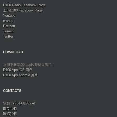
D100 Radio Facebook Page
上環D100 Facebook Page
Youtube
e-shop
Patreon
TuneIn
Twitter
DOWNLOAD
立即下載D100 app收聽精采節目！
D100 App iOS 用戶
D100 App Android 用戶
CONTACTS
電郵 :
info@d100.net
關於我們
聯絡我們