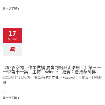
[...]
進一步了解
17
05, 2023
《魅影空間：作業做福 要審判點都走唔甩！》第三十
一季第十一集 主持：Winnie 嘉賓：曹法華師傅
2023/05/17 21:00:39
|
(第31季) 魅影空間
,
-- Featured --
,
-- 網台 --
|
0條評
論
[...]
進一步了解