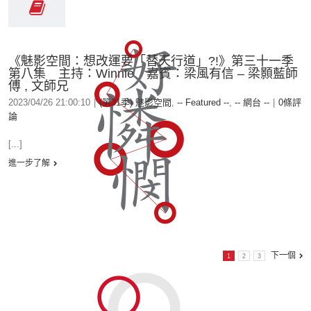
《魅影空間：想改運要「替天行道」?!》第三十一季
第八集 主持：Winnie 嘉賓：梁風有信 – 梁顥藍師
傅 , 文師兄
2023/04/26 21:00:10
|
(第31季) 魅影空間
,
-- Featured --
,
-- 網台 --
|
0條評
論
[...]
進一步了解
下一個
1
2
3