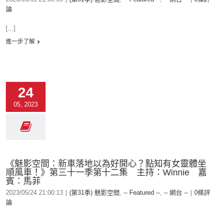
論
[...]
進一步了解
24
05, 2023
《魅影空間：新車落地以為好開心？點知有女靈體坐
順風車！》第三十一季第十二集 主持：Winnie 嘉
賓：馬菲
2023/05/24 21:00:13
|
(第31季) 魅影空間
,
-- Featured --
,
-- 網台 --
|
0條評
論