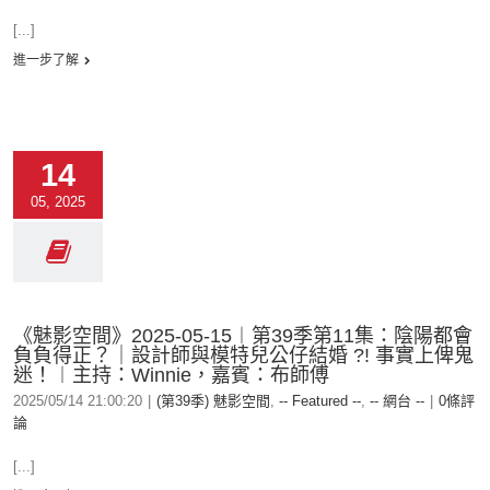
[...]
進一步了解
14
05, 2025
《魅影空間》2025-05-15︱第39季第11集：陰陽都會
負負得正？｜設計師與模特兒公仔結婚 ?! 事實上俾鬼
迷！︱主持：Winnie，嘉賓：布師傅
2025/05/14 21:00:20
|
(第39季) 魅影空間
,
-- Featured --
,
-- 網台 --
|
0條評
論
[...]