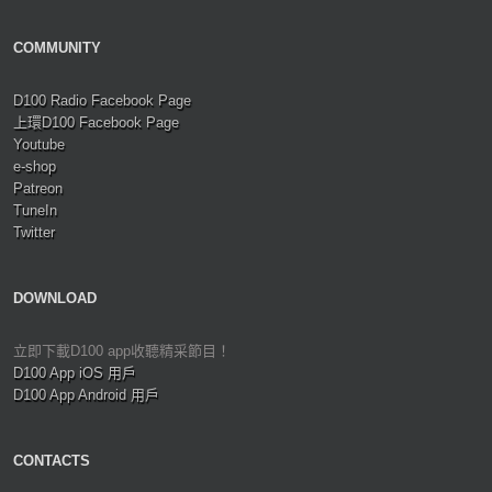
COMMUNITY
D100 Radio Facebook Page
上環D100 Facebook Page
Youtube
e-shop
Patreon
TuneIn
Twitter
DOWNLOAD
立即下載D100 app收聽精采節目！
D100 App iOS 用戶
D100 App Android 用戶
CONTACTS