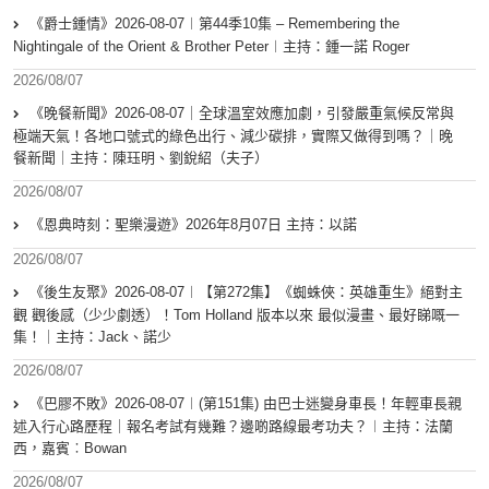
《爵士鍾情》2026-08-07︱第44季10集 – Remembering the
Nightingale of the Orient & Brother Peter︱主持：鍾一諾 Roger
2026/08/07
《晚餐新聞》2026-08-07｜全球溫室效應加劇，引發嚴重氣候反常與
極端天氣！各地口號式的綠色出行、減少碳排，實際又做得到嗎？｜晚
餐新聞｜主持：陳珏明、劉銳紹（夫子）
2026/08/07
《恩典時刻：聖樂漫遊》2026年8月07日 主持：以諾
2026/08/07
《後生友聚》2026-08-07︱【第272集】《蜘蛛俠：英雄重生》絕對主
觀 觀後感（少少劇透）！Tom Holland 版本以來 最似漫畫、最好睇嘅一
集！｜主持：Jack、諾少
2026/08/07
《巴膠不敗》2026-08-07︱(第151集) 由巴士迷變身車長！年輕車長親
述入行心路歷程｜報名考試有幾難？邊啲路線最考功夫？︱主持：法蘭
西，嘉賓︰Bowan
2026/08/07