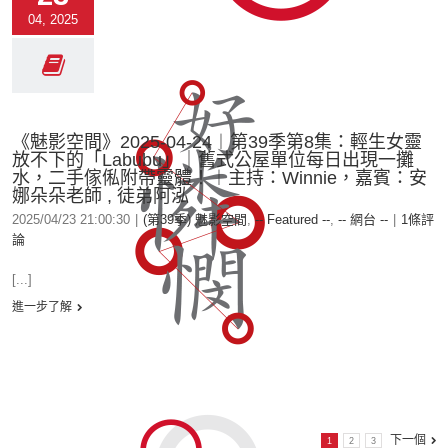
04, 2025
《魅影空間》2025-04-24︱第39季第8集：輕生女靈
放不下的「Labubu」｜舊式公屋單位每日出現一攤
水，二手傢俬附帶靈體！︱主持：Winnie，嘉賓：安
娜朵朵老師 , 徒弟阿泓
2025/04/23 21:00:30
|
(第39季) 魅影空間
,
-- Featured --
,
-- 網台 --
|
1條評
論
[...]
進一步了解
下一個
1
2
3