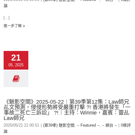
論
[...]
進一步了解
21
05, 2025
《魅影空間》2025-05-22︱第39季第12集：Law師兄
乩文預測，侵侵形勢將受嚴重打擊 ?! 香港將發生「一
事故二死亡三訴訟」 ?!︱主持：Winnie，嘉賓：靈乩
Law師兄
2025/05/21 21:00:51
|
(第39季) 魅影空間
,
-- Featured --
,
-- 網台 --
|
0條評
論