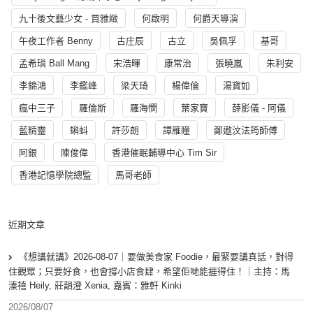
九十後文藝少女 - 賈雅緻
何啟明
何爵天導演
午夜工作者 Benny
古庄辰
古立
吳佩孚
基哥
孟希璘 Ball Mang
宋浩暉
康常治
張曉嵐
朱利安
李錦鴻
李鑑峰
梁天琦
楊偉倫
湯寳如
瘋中三子
羅倫斯
羅海憫
葉家寶
薛影儀 - 阿儀
藍精靈
蝌蚪
許莎朗
譚雁瞳
鄭遨汶法筠師傅
阿銀
陳俊偉
香港催眠輔導中心 Tim Sir
香港記憶學院總監
馬哥老師
近期文章
《想講就講》2026-08-07｜要做美食家 Foodie，最緊要講真話，對得
住觀眾；只要好食，也會撐小店食肆，希望佢哋能捱得住！｜主持：馬
溱禧 Heily, 莊韻澄 Xenia, 嘉賓：雅軒 Kinki
2026/08/07